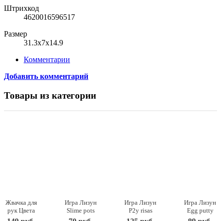
Штрихкод
4620016596517
Размер
31.3x7x14.9
Комментарии
Добавить комментарий
Товары из категории
Жвачка для
Игра Лизун
Игра Лизун
Игра Лизун
рук Цвета
Slime pots
P2y risas
Egg putty
металлик
XXB-714
XXB-087-2
XXB-063B