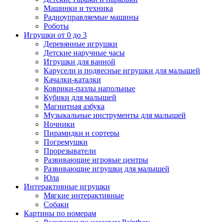
Машинки и техника
Радиоуправляемые машины
Роботы
Игрушки от 0 до 3
Деревянные игрушки
Детские наручные часы
Игрушки для ванной
Карусели и подвесные игрушки для малышей
Качалки-каталки
Коврики-пазлы напольные
Кубики для малышей
Магнитная азбука
Музыкальные инструменты для малышей
Ночники
Пирамидки и сортеры
Погремушки
Прорезыватели
Развивающие игровые центры
Развивающие игрушки для малышей
Юла
Интерактивные игрушки
Мягкие интерактивные
Собаки
Картины по номерам