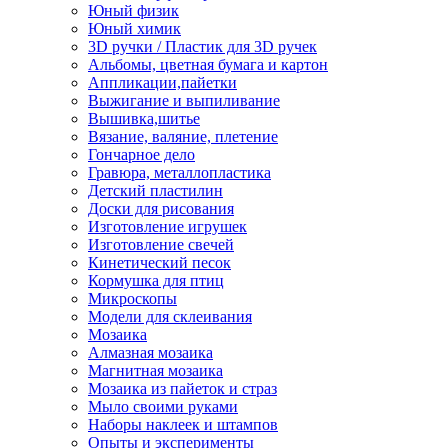
Юный физик
Юный химик
3D ручки / Пластик для 3D ручек
Альбомы, цветная бумага и картон
Аппликации,пайетки
Выжигание и выпиливание
Вышивка,шитье
Вязание, валяние, плетение
Гончарное дело
Гравюра, металлопластика
Детский пластилин
Доски для рисования
Изготовление игрушек
Изготовление свечей
Кинетический песок
Кормушка для птиц
Микроскопы
Модели для склеивания
Мозаика
Алмазная мозаика
Магнитная мозаика
Мозаика из пайеток и страз
Мыло своими руками
Наборы наклеек и штампов
Опыты и эксперименты