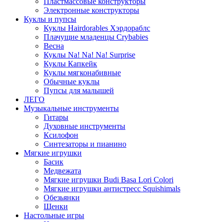
Пластмассовые конструкторы
Электронные конструкторы
Куклы и пупсы
Куклы Hairdorables Хэрдораблс
Плачущие младенцы Crybabies
Весна
Куклы Na! Na! Na! Surprise
Куклы Капкейк
Куклы мягконабивные
Обычные куклы
Пупсы для малышей
ЛЕГО
Музыкальные инструменты
Гитары
Духовные инструменты
Ксилофон
Синтезаторы и пианино
Мягкие игрушки
Басик
Медвежата
Мягкие игрушки Budi Basa Lori Colori
Мягкие игрушки антистресс Squishimals
Обезьянки
Щенки
Настольные игры