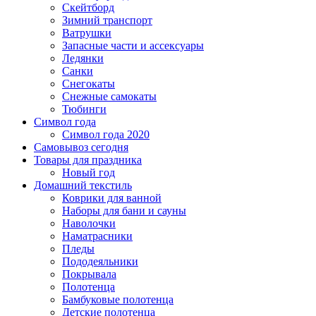
Скейтборд
Зимний транспорт
Ватрушки
Запасные части и ассексуары
Ледянки
Санки
Снегокаты
Снежные самокаты
Тюбинги
Символ года
Символ года 2020
Самовывоз сегодня
Товары для праздника
Новый год
Домашний текстиль
Коврики для ванной
Наборы для бани и сауны
Наволочки
Наматрасники
Пледы
Пододеяльники
Покрывала
Полотенца
Бамбуковые полотенца
Детские полотенца