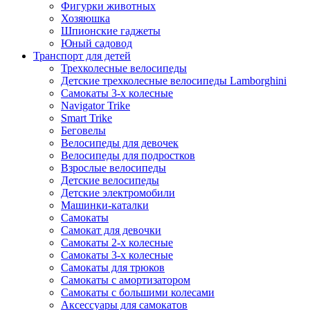
Фигурки животных
Хозяюшка
Шпионские гаджеты
Юный садовод
Транспорт для детей
Трехколесные велосипеды
Детские трехколесные велосипеды Lamborghini
Самокаты 3-х колесные
Navigator Trike
Smart Trike
Беговелы
Велосипеды для девочек
Велосипеды для подростков
Взрослые велосипеды
Детские велосипеды
Детские электромобили
Машинки-каталки
Самокаты
Самокат для девочки
Самокаты 2-х колесные
Самокаты 3-х колесные
Самокаты для трюков
Самокаты с амортизатором
Самокаты с большими колесами
Аксессуары для самокатов