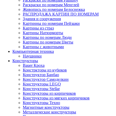
Раскраски по номерам Paintboy
Раскраски по номерам Менглей
Живопись по номерам Белоснежка
РАСПРОДАЖА КАРТИН ПО НОМЕРАМ
Здания и сооружения
Картинны по номерам Пейзажи
Картины из страз
Картины Натюрморты
Картины по номерам Люди
Картины по номерам Цветы
Картины с животными
Компьютерная техника
Наушники
Конструкторы
Bauer Кроха
Констркторы из кубиков
Конструктор Банбао
Конструктор Самоделкин
Конструкторы LEGO
Конструкторы Stellar
Конструкторы из кирпичиков
Конструкторы из мягких кирпичиков
Конструкторы Техно
Магнитные конструкторы
Металлические конструкторы