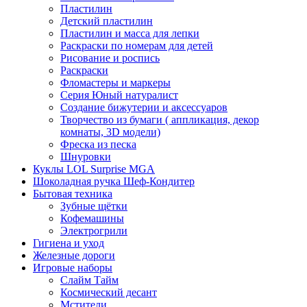
Пластилин
Детский пластилин
Пластилин и масса для лепки
Раскраски по номерам для детей
Рисование и роспись
Раскраски
Фломастеры и маркеры
Серия Юный натуралист
Создание бижутерии и аксессуаров
Творчество из бумаги ( аппликация, декор
комнаты, 3D модели)
Фреска из песка
Шнуровки
Куклы LOL Surprise MGA
Шоколадная ручка Шеф-Кондитер
Бытовая техника
Зубные щётки
Кофемашины
Электрогрили
Гигиена и уход
Железные дороги
Игровые наборы
Слайм Тайм
Космический десант
Мстители