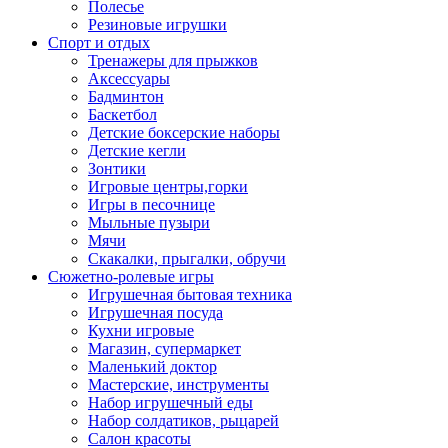
Полесье
Резиновые игрушки
Спорт и отдых
Тренажеры для прыжков
Аксессуары
Бадминтон
Баскетбол
Детские боксерские наборы
Детские кегли
Зонтики
Игровые центры,горки
Игры в песочнице
Мыльные пузыри
Мячи
Скакалки, прыгалки, обручи
Сюжетно-ролевые игры
Игрушечная бытовая техника
Игрушечная посуда
Кухни игровые
Магазин, супермаркет
Маленький доктор
Мастерские, инструменты
Набор игрушечный еды
Набор солдатиков, рыцарей
Салон красоты