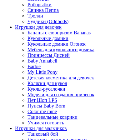
Роборыбки
Свинка Пеппа
Тролли
Чуддики (Oddbods)
Игрушки для девочек
Бананы с сюрпризом Bananas
Кукольные домики
Кукольные домики Огонек
Мебель для кукольного домика
Принцессы Дисней
Baby Annabell
Barbie
My Little Pony
Детская косметика для девочек
Коляски для кукол
Куклы-русалочки
Модели для создания причесок
Пет Шоп LPS
Пупсы Baby Born
Сolor me mine
Танцевальные коврики
Учимся готовить
Игрушки для мальчиков
Танковый бой
Детские гаражи и парковки