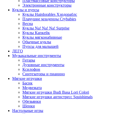
Пластмассовые конструкторы
Электронные конструкторы
Куклы и пупсы
Куклы Hairdorables Хэрдораблс
Плачущие младенцы Crybabies
Весна
Куклы Na! Na! Na! Surprise
Куклы Капкейк
Куклы мягконабивные
Обычные куклы
Пупсы для малышей
ЛЕГО
Музыкальные инструменты
Гитары
Духовные инструменты
Ксилофон
Синтезаторы и пианино
Мягкие игрушки
Басик
Медвежата
Мягкие игрушки Budi Basa Lori Colori
Мягкие игрушки антистресс Squishimals
Обезьянки
Щенки
Настольные игры