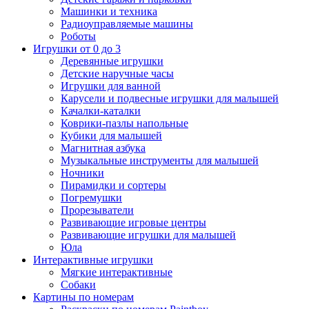
Машинки и техника
Радиоуправляемые машины
Роботы
Игрушки от 0 до 3
Деревянные игрушки
Детские наручные часы
Игрушки для ванной
Карусели и подвесные игрушки для малышей
Качалки-каталки
Коврики-пазлы напольные
Кубики для малышей
Магнитная азбука
Музыкальные инструменты для малышей
Ночники
Пирамидки и сортеры
Погремушки
Прорезыватели
Развивающие игровые центры
Развивающие игрушки для малышей
Юла
Интерактивные игрушки
Мягкие интерактивные
Собаки
Картины по номерам