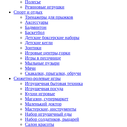
Полесье
Резиновые игрушки
Спорт и отдых
Тренажеры для прыжков
Аксессуары
Бадминтон
Баскетбол
Детские боксерские наборы
Детские кегли
Зонтики
Игровые центры,горки
Игры в песочнице
Мыльные пузыри
Мячи
Скакалки, прыгалки, обручи
Сюжетно-ролевые игры
Игрушечная бытовая техника
Игрушечная посуда
Кухни игровые
Магазин, супермаркет
Маленький доктор
Мастерские, инструменты
Набор игрушечный еды
Набор солдатиков, рыцарей
Салон красоты