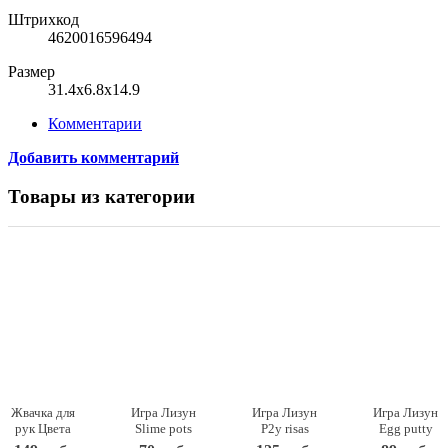
Штрихкод
4620016596494
Размер
31.4x6.8x14.9
Комментарии
Добавить комментарий
Товары из категории
Жвачка для
Игра Лизун
Игра Лизун
Игра Лизун
рук Цвета
Slime pots
P2y risas
Egg putty
металлик
XXB-714
XXB-087-2
XXB-063B