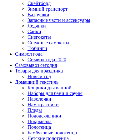
Скейтборд
Зимний транспорт
Ватрушки
Запасные части и ассексуары
Ледянки
Санки
Снегокаты
Снежные самокаты
Тюбинги
Символ года
Символ года 2020
Самовывоз сегодня
Товары для праздника
Новый год
Домашний текстиль
Коврики для ванной
Наборы для бани и сауны
Наволочки
Наматрасники
Пледы
Пододеяльники
Покрывала
Полотенца
Бамбуковые полотенца
Детские полотенца