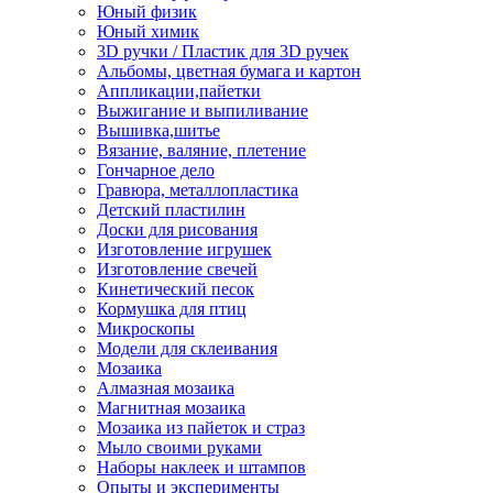
Юный физик
Юный химик
3D ручки / Пластик для 3D ручек
Альбомы, цветная бумага и картон
Аппликации,пайетки
Выжигание и выпиливание
Вышивка,шитье
Вязание, валяние, плетение
Гончарное дело
Гравюра, металлопластика
Детский пластилин
Доски для рисования
Изготовление игрушек
Изготовление свечей
Кинетический песок
Кормушка для птиц
Микроскопы
Модели для склеивания
Мозаика
Алмазная мозаика
Магнитная мозаика
Мозаика из пайеток и страз
Мыло своими руками
Наборы наклеек и штампов
Опыты и эксперименты