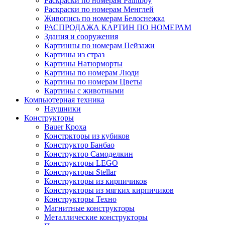
Раскраски по номерам Paintboy
Раскраски по номерам Менглей
Живопись по номерам Белоснежка
РАСПРОДАЖА КАРТИН ПО НОМЕРАМ
Здания и сооружения
Картинны по номерам Пейзажи
Картины из страз
Картины Натюрморты
Картины по номерам Люди
Картины по номерам Цветы
Картины с животными
Компьютерная техника
Наушники
Конструкторы
Bauer Кроха
Констркторы из кубиков
Конструктор Банбао
Конструктор Самоделкин
Конструкторы LEGO
Конструкторы Stellar
Конструкторы из кирпичиков
Конструкторы из мягких кирпичиков
Конструкторы Техно
Магнитные конструкторы
Металлические конструкторы