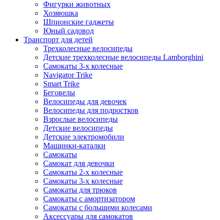
Фигурки животных
Хозяюшка
Шпионские гаджеты
Юный садовод
Транспорт для детей
Трехколесные велосипеды
Детские трехколесные велосипеды Lamborghini
Самокаты 3-х колесные
Navigator Trike
Smart Trike
Беговелы
Велосипеды для девочек
Велосипеды для подростков
Взрослые велосипеды
Детские велосипеды
Детские электромобили
Машинки-каталки
Самокаты
Самокат для девочки
Самокаты 2-х колесные
Самокаты 3-х колесные
Самокаты для трюков
Самокаты с амортизатором
Самокаты с большими колесами
Аксессуары для самокатов