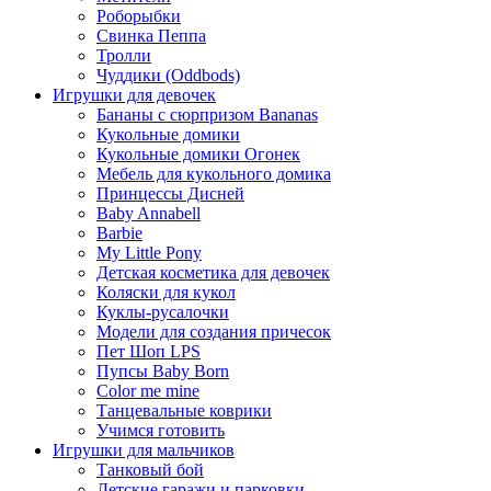
Роборыбки
Свинка Пеппа
Тролли
Чуддики (Oddbods)
Игрушки для девочек
Бананы с сюрпризом Bananas
Кукольные домики
Кукольные домики Огонек
Мебель для кукольного домика
Принцессы Дисней
Baby Annabell
Barbie
My Little Pony
Детская косметика для девочек
Коляски для кукол
Куклы-русалочки
Модели для создания причесок
Пет Шоп LPS
Пупсы Baby Born
Сolor me mine
Танцевальные коврики
Учимся готовить
Игрушки для мальчиков
Танковый бой
Детские гаражи и парковки