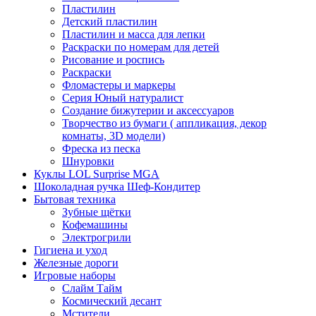
Пластилин
Детский пластилин
Пластилин и масса для лепки
Раскраски по номерам для детей
Рисование и роспись
Раскраски
Фломастеры и маркеры
Серия Юный натуралист
Создание бижутерии и аксессуаров
Творчество из бумаги ( аппликация, декор
комнаты, 3D модели)
Фреска из песка
Шнуровки
Куклы LOL Surprise MGA
Шоколадная ручка Шеф-Кондитер
Бытовая техника
Зубные щётки
Кофемашины
Электрогрили
Гигиена и уход
Железные дороги
Игровые наборы
Слайм Тайм
Космический десант
Мстители