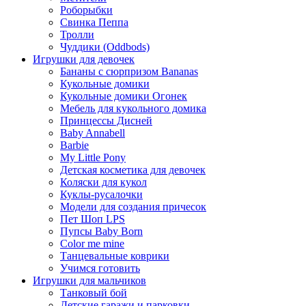
Роборыбки
Свинка Пеппа
Тролли
Чуддики (Oddbods)
Игрушки для девочек
Бананы с сюрпризом Bananas
Кукольные домики
Кукольные домики Огонек
Мебель для кукольного домика
Принцессы Дисней
Baby Annabell
Barbie
My Little Pony
Детская косметика для девочек
Коляски для кукол
Куклы-русалочки
Модели для создания причесок
Пет Шоп LPS
Пупсы Baby Born
Сolor me mine
Танцевальные коврики
Учимся готовить
Игрушки для мальчиков
Танковый бой
Детские гаражи и парковки