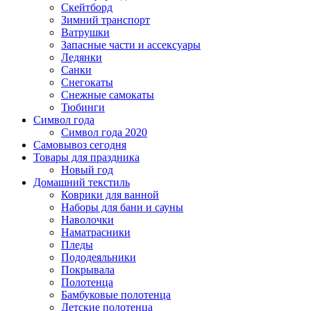
Скейтборд
Зимний транспорт
Ватрушки
Запасные части и ассексуары
Ледянки
Санки
Снегокаты
Снежные самокаты
Тюбинги
Символ года
Символ года 2020
Самовывоз сегодня
Товары для праздника
Новый год
Домашний текстиль
Коврики для ванной
Наборы для бани и сауны
Наволочки
Наматрасники
Пледы
Пододеяльники
Покрывала
Полотенца
Бамбуковые полотенца
Детские полотенца