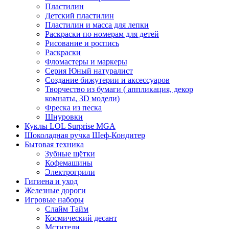
Пластилин
Детский пластилин
Пластилин и масса для лепки
Раскраски по номерам для детей
Рисование и роспись
Раскраски
Фломастеры и маркеры
Серия Юный натуралист
Создание бижутерии и аксессуаров
Творчество из бумаги ( аппликация, декор
комнаты, 3D модели)
Фреска из песка
Шнуровки
Куклы LOL Surprise MGA
Шоколадная ручка Шеф-Кондитер
Бытовая техника
Зубные щётки
Кофемашины
Электрогрили
Гигиена и уход
Железные дороги
Игровые наборы
Слайм Тайм
Космический десант
Мстители