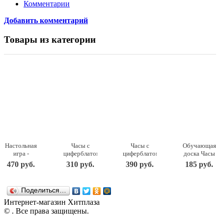
Комментарии
Добавить комментарий
Товары из категории
Настольная
Часы с
Часы с
Обучающая
игра -
циферблатом
циферблатом
доска Часы
Башня, 54
под
под
IG0014
470 руб.
310 руб.
390 руб.
185 руб.
детали
роспись –
роспись –
Мастер
ДНИ119 ТД
Зайка, с
Паровозик,
игрушек
Бэмби
красками
с красками
Поделиться…
ДНИ117 ТД
ДНИ114 ТД
Бэмби
Бэмби
Интернет-магазин Хитплаза
© . Все права защищены.