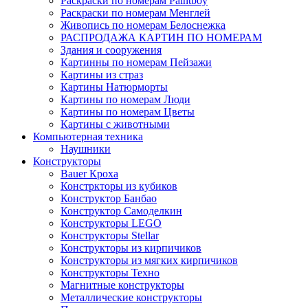
Раскраски по номерам Paintboy
Раскраски по номерам Менглей
Живопись по номерам Белоснежка
РАСПРОДАЖА КАРТИН ПО НОМЕРАМ
Здания и сооружения
Картинны по номерам Пейзажи
Картины из страз
Картины Натюрморты
Картины по номерам Люди
Картины по номерам Цветы
Картины с животными
Компьютерная техника
Наушники
Конструкторы
Bauer Кроха
Констркторы из кубиков
Конструктор Банбао
Конструктор Самоделкин
Конструкторы LEGO
Конструкторы Stellar
Конструкторы из кирпичиков
Конструкторы из мягких кирпичиков
Конструкторы Техно
Магнитные конструкторы
Металлические конструкторы