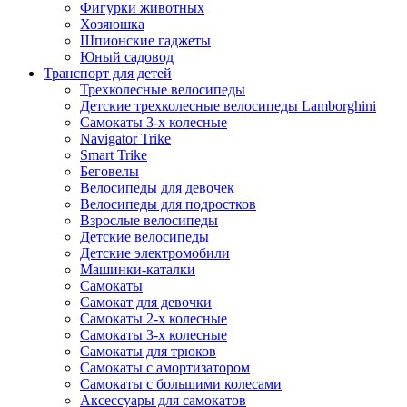
Фигурки животных
Хозяюшка
Шпионские гаджеты
Юный садовод
Транспорт для детей
Трехколесные велосипеды
Детские трехколесные велосипеды Lamborghini
Самокаты 3-х колесные
Navigator Trike
Smart Trike
Беговелы
Велосипеды для девочек
Велосипеды для подростков
Взрослые велосипеды
Детские велосипеды
Детские электромобили
Машинки-каталки
Самокаты
Самокат для девочки
Самокаты 2-х колесные
Самокаты 3-х колесные
Самокаты для трюков
Самокаты с амортизатором
Самокаты с большими колесами
Аксессуары для самокатов