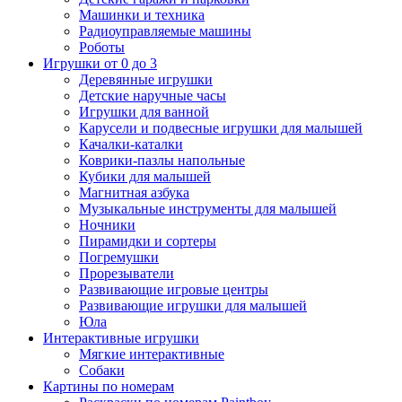
Машинки и техника
Радиоуправляемые машины
Роботы
Игрушки от 0 до 3
Деревянные игрушки
Детские наручные часы
Игрушки для ванной
Карусели и подвесные игрушки для малышей
Качалки-каталки
Коврики-пазлы напольные
Кубики для малышей
Магнитная азбука
Музыкальные инструменты для малышей
Ночники
Пирамидки и сортеры
Погремушки
Прорезыватели
Развивающие игровые центры
Развивающие игрушки для малышей
Юла
Интерактивные игрушки
Мягкие интерактивные
Собаки
Картины по номерам