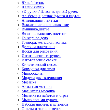
Юный физик
Юный химик
3D ручки / Пластик для 3D ручек
Альбомы, цветная бумага и картон
Аппликации,пайетки
Выжигание и выпиливание
Вышивка,шитье
Вязание, валяние, плетение
Гончарное дело
Гравюра, металлопластика
Детский пластилин
Доски для рисования
Изготовление игрушек
Изготовление свечей
Кинетический песок
Кормушка для птиц
Микроскопы
Модели для склеивания
Мозаика
Алмазная мозаика
Магнитная мозаика
Мозаика из пайеток и страз
Мыло своими руками
Наборы наклеек и штампов
Опыты и эксперименты