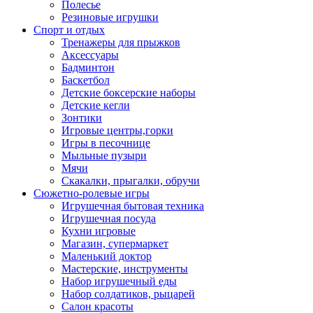
Полесье
Резиновые игрушки
Спорт и отдых
Тренажеры для прыжков
Аксессуары
Бадминтон
Баскетбол
Детские боксерские наборы
Детские кегли
Зонтики
Игровые центры,горки
Игры в песочнице
Мыльные пузыри
Мячи
Скакалки, прыгалки, обручи
Сюжетно-ролевые игры
Игрушечная бытовая техника
Игрушечная посуда
Кухни игровые
Магазин, супермаркет
Маленький доктор
Мастерские, инструменты
Набор игрушечный еды
Набор солдатиков, рыцарей
Салон красоты