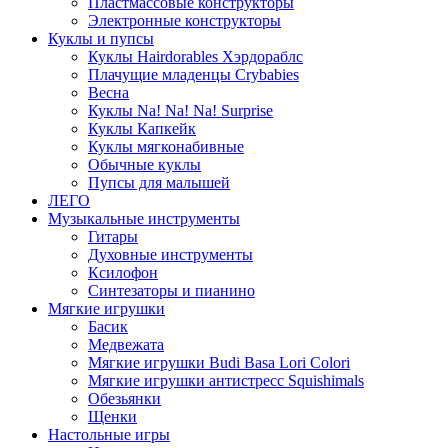
Пластмассовые конструкторы
Электронные конструкторы
Куклы и пупсы
Куклы Hairdorables Хэрдораблс
Плачущие младенцы Crybabies
Весна
Куклы Na! Na! Na! Surprise
Куклы Капкейк
Куклы мягконабивные
Обычные куклы
Пупсы для малышей
ЛЕГО
Музыкальные инструменты
Гитары
Духовные инструменты
Ксилофон
Синтезаторы и пианино
Мягкие игрушки
Басик
Медвежата
Мягкие игрушки Budi Basa Lori Colori
Мягкие игрушки антистресс Squishimals
Обезьянки
Щенки
Настольные игры