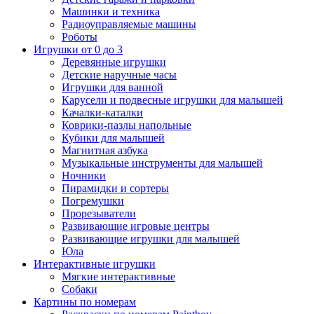
Машинки и техника
Радиоуправляемые машины
Роботы
Игрушки от 0 до 3
Деревянные игрушки
Детские наручные часы
Игрушки для ванной
Карусели и подвесные игрушки для малышей
Качалки-каталки
Коврики-пазлы напольные
Кубики для малышей
Магнитная азбука
Музыкальные инструменты для малышей
Ночники
Пирамидки и сортеры
Погремушки
Прорезыватели
Развивающие игровые центры
Развивающие игрушки для малышей
Юла
Интерактивные игрушки
Мягкие интерактивные
Собаки
Картины по номерам