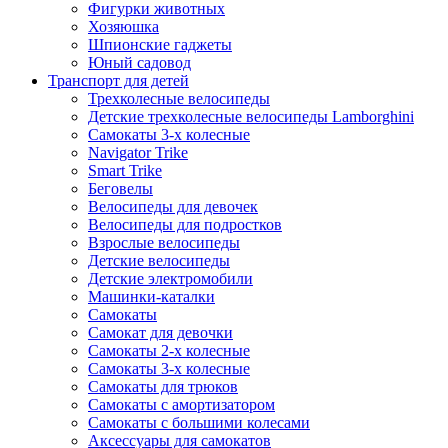
Фигурки животных
Хозяюшка
Шпионские гаджеты
Юный садовод
Транспорт для детей
Трехколесные велосипеды
Детские трехколесные велосипеды Lamborghini
Самокаты 3-х колесные
Navigator Trike
Smart Trike
Беговелы
Велосипеды для девочек
Велосипеды для подростков
Взрослые велосипеды
Детские велосипеды
Детские электромобили
Машинки-каталки
Самокаты
Самокат для девочки
Самокаты 2-х колесные
Самокаты 3-х колесные
Самокаты для трюков
Самокаты с амортизатором
Самокаты с большими колесами
Аксессуары для самокатов