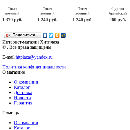
Тягач
Тягач
Тягач
Фургон
военный
военный
военный
Армейский
Щит с
Щит с
Щит с
22,5х11,5х15
1 370 руб.
1 240 руб.
1 240 руб.
260 руб.
вертолетом
танком
кунгом
238
56х25х26,5
56х21х21,5
57,5х25х21,5
Нордпласт
см. Н-256
см. Н-258
см. Н-257
Поделиться…
Нордпласт
Нордпласт
Нордпласт
Интернет-магазин Хитплаза
© . Все права защищены.
E-mail:
hitplaza@yandex.ru
Политика конфиденциальности
О магазине
О компании
Каталог
Доставка
Новости
Гарантия
Помощь
О компании
Каталог