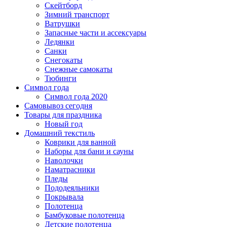
Скейтборд
Зимний транспорт
Ватрушки
Запасные части и ассексуары
Ледянки
Санки
Снегокаты
Снежные самокаты
Тюбинги
Символ года
Символ года 2020
Самовывоз сегодня
Товары для праздника
Новый год
Домашний текстиль
Коврики для ванной
Наборы для бани и сауны
Наволочки
Наматрасники
Пледы
Пододеяльники
Покрывала
Полотенца
Бамбуковые полотенца
Детские полотенца