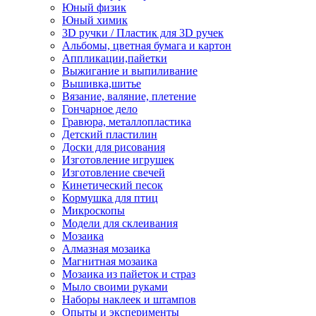
Юный физик
Юный химик
3D ручки / Пластик для 3D ручек
Альбомы, цветная бумага и картон
Аппликации,пайетки
Выжигание и выпиливание
Вышивка,шитье
Вязание, валяние, плетение
Гончарное дело
Гравюра, металлопластика
Детский пластилин
Доски для рисования
Изготовление игрушек
Изготовление свечей
Кинетический песок
Кормушка для птиц
Микроскопы
Модели для склеивания
Мозаика
Алмазная мозаика
Магнитная мозаика
Мозаика из пайеток и страз
Мыло своими руками
Наборы наклеек и штампов
Опыты и эксперименты