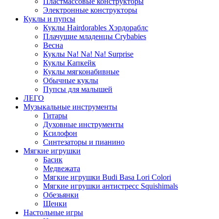
Пластмассовые конструкторы
Электронные конструкторы
Куклы и пупсы
Куклы Hairdorables Хэрдораблс
Плачущие младенцы Crybabies
Весна
Куклы Na! Na! Na! Surprise
Куклы Капкейк
Куклы мягконабивные
Обычные куклы
Пупсы для малышей
ЛЕГО
Музыкальные инструменты
Гитары
Духовные инструменты
Ксилофон
Синтезаторы и пианино
Мягкие игрушки
Басик
Медвежата
Мягкие игрушки Budi Basa Lori Colori
Мягкие игрушки антистресс Squishimals
Обезьянки
Щенки
Настольные игры