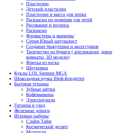
Пластилин
Детский пластилин
Пластилин и масса для лепки
Раскраски по номерам для детей
Рисование и роспись
Раскраски
Фломастеры и маркеры
Серия Юный натуралист
Создание бижутерии и аксессуаров
Творчество из бумаги ( аппликация, декор
комнаты, 3D модели)
Фреска из песка
Шнуровки
Куклы LOL Surprise MGA
Шоколадная ручка Шеф-Кондитер
Бытовая техника
Зубные щётки
Кофемашины
Электрогрили
Гигиена и уход
Железные дороги
Игровые наборы
Слайм Тайм
Космический десант
Мстители