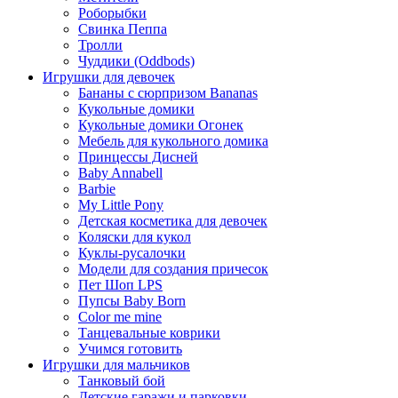
Роборыбки
Свинка Пеппа
Тролли
Чуддики (Oddbods)
Игрушки для девочек
Бананы с сюрпризом Bananas
Кукольные домики
Кукольные домики Огонек
Мебель для кукольного домика
Принцессы Дисней
Baby Annabell
Barbie
My Little Pony
Детская косметика для девочек
Коляски для кукол
Куклы-русалочки
Модели для создания причесок
Пет Шоп LPS
Пупсы Baby Born
Сolor me mine
Танцевальные коврики
Учимся готовить
Игрушки для мальчиков
Танковый бой
Детские гаражи и парковки