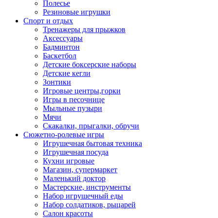
Полесье
Резиновые игрушки
Спорт и отдых
Тренажеры для прыжков
Аксессуары
Бадминтон
Баскетбол
Детские боксерские наборы
Детские кегли
Зонтики
Игровые центры,горки
Игры в песочнице
Мыльные пузыри
Мячи
Скакалки, прыгалки, обручи
Сюжетно-ролевые игры
Игрушечная бытовая техника
Игрушечная посуда
Кухни игровые
Магазин, супермаркет
Маленький доктор
Мастерские, инструменты
Набор игрушечный еды
Набор солдатиков, рыцарей
Салон красоты