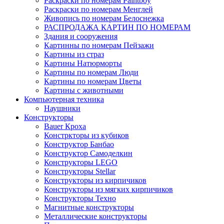
Раскраски по номерам Paintboy
Раскраски по номерам Менглей
Живопись по номерам Белоснежка
РАСПРОДАЖА КАРТИН ПО НОМЕРАМ
Здания и сооружения
Картинны по номерам Пейзажи
Картины из страз
Картины Натюрморты
Картины по номерам Люди
Картины по номерам Цветы
Картины с животными
Компьютерная техника
Наушники
Конструкторы
Bauer Кроха
Констркторы из кубиков
Конструктор Банбао
Конструктор Самоделкин
Конструкторы LEGO
Конструкторы Stellar
Конструкторы из кирпичиков
Конструкторы из мягких кирпичиков
Конструкторы Техно
Магнитные конструкторы
Металлические конструкторы