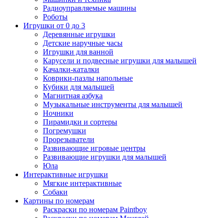
Радиоуправляемые машины
Роботы
Игрушки от 0 до 3
Деревянные игрушки
Детские наручные часы
Игрушки для ванной
Карусели и подвесные игрушки для малышей
Качалки-каталки
Коврики-пазлы напольные
Кубики для малышей
Магнитная азбука
Музыкальные инструменты для малышей
Ночники
Пирамидки и сортеры
Погремушки
Прорезыватели
Развивающие игровые центры
Развивающие игрушки для малышей
Юла
Интерактивные игрушки
Мягкие интерактивные
Собаки
Картины по номерам
Раскраски по номерам Paintboy