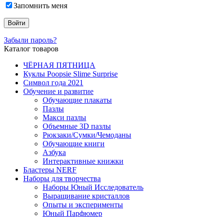
Запомнить меня
Забыли пароль?
Каталог товаров
ЧЁРНАЯ ПЯТНИЦА
Куклы Poopsie Slime Surprise
Символ года 2021
Обучение и развитие
Обучающие плакаты
Пазлы
Макси пазлы
Объемные 3D пазлы
Рюкзаки/Сумки/Чемоданы
Обучающие книги
Азбука
Интерактивные книжки
Бластеры NERF
Наборы для творчества
Наборы Юный Исследователь
Выращивание кристаллов
Опыты и эксперименты
Юный Парфюмер