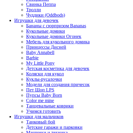
Свинка Пеппа
Тролли
Чуддики (Oddbods)
Игрушки для девочек
Бананы с сюрпризом Bananas
Кукольные домики
Кукольные домики Огонек
Мебель для кукольного домика
Принцессы Дисней
Baby Annabell
Barbie
My Little Pony
Детская косметика для девочек
Коляски для кукол
Куклы-русалочки
Модели для создания причесок
Пет Шоп LPS
Пупсы Baby Born
Сolor me mine
Танцевальные коврики
Учимся готовить
Игрушки для мальчиков
Танковый бой
Детские гаражи и парковки
Машинки и техника