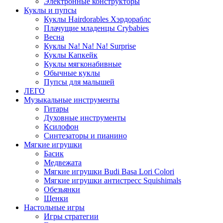
Электронные конструкторы
Куклы и пупсы
Куклы Hairdorables Хэрдораблс
Плачущие младенцы Crybabies
Весна
Куклы Na! Na! Na! Surprise
Куклы Капкейк
Куклы мягконабивные
Обычные куклы
Пупсы для малышей
ЛЕГО
Музыкальные инструменты
Гитары
Духовные инструменты
Ксилофон
Синтезаторы и пианино
Мягкие игрушки
Басик
Медвежата
Мягкие игрушки Budi Basa Lori Colori
Мягкие игрушки антистресс Squishimals
Обезьянки
Щенки
Настольные игры
Игры стратегии