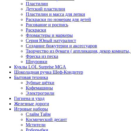
Пластилин
Детский пластилин
Пластилин и масса для лепки
Раскраски по номерам для детей
Рисование и роспись
Раскраски
Фломастеры и маркеры
Серия Юный натуралист
Создание бижутерии и аксессуаров
Творчество из бумаги ( аппликация, декор комнаты,
Фреска из песка
Шнуровки
Куклы LOL Surprise MGA
Шоколадная ручка Шеф-Кондитер
Бытовая техника
Зубные щётки
Кофемашины
Электрогрили
Гигиена и уход
Железные дороги
Игровые наборы
Слайм Тайм
Космический десант
Мстители
Роборыбки