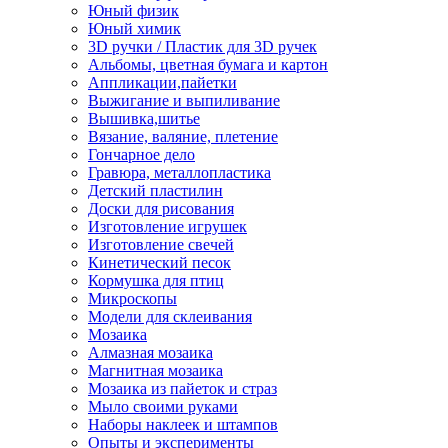
Юный физик
Юный химик
3D ручки / Пластик для 3D ручек
Альбомы, цветная бумага и картон
Аппликации,пайетки
Выжигание и выпиливание
Вышивка,шитье
Вязание, валяние, плетение
Гончарное дело
Гравюра, металлопластика
Детский пластилин
Доски для рисования
Изготовление игрушек
Изготовление свечей
Кинетический песок
Кормушка для птиц
Микроскопы
Модели для склеивания
Мозаика
Алмазная мозаика
Магнитная мозаика
Мозаика из пайеток и страз
Мыло своими руками
Наборы наклеек и штампов
Опыты и эксперименты