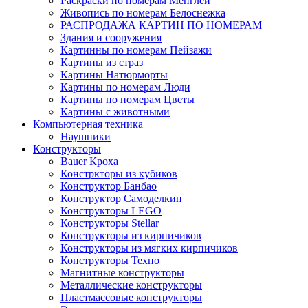
Раскраски по номерам Менглей
Живопись по номерам Белоснежка
РАСПРОДАЖА КАРТИН ПО НОМЕРАМ
Здания и сооружения
Картинны по номерам Пейзажи
Картины из страз
Картины Натюрморты
Картины по номерам Люди
Картины по номерам Цветы
Картины с животными
Компьютерная техника
Наушники
Конструкторы
Bauer Кроха
Констркторы из кубиков
Конструктор Банбао
Конструктор Самоделкин
Конструкторы LEGO
Конструкторы Stellar
Конструкторы из кирпичиков
Конструкторы из мягких кирпичиков
Конструкторы Техно
Магнитные конструкторы
Металлические конструкторы
Пластмассовые конструкторы