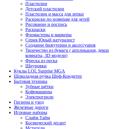
Пластилин
Детский пластилин
Пластилин и масса для лепки
Раскраски по номерам для детей
Рисование и роспись
Раскраски
Фломастеры и маркеры
Серия Юный натуралист
Создание бижутерии и аксессуаров
Творчество из бумаги ( аппликация, декор
комнаты, 3D модели)
Фреска из песка
Шнуровки
Куклы LOL Surprise MGA
Шоколадная ручка Шеф-Кондитер
Бытовая техника
Зубные щётки
Кофемашины
Электрогрили
Гигиена и уход
Железные дороги
Игровые наборы
Слайм Тайм
Космический десант
Мстители