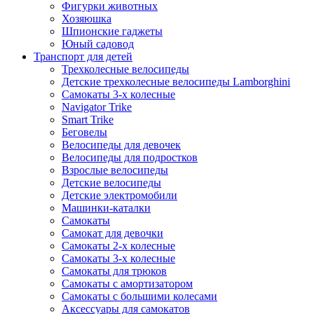
Фигурки животных
Хозяюшка
Шпионские гаджеты
Юный садовод
Транспорт для детей
Трехколесные велосипеды
Детские трехколесные велосипеды Lamborghini
Самокаты 3-х колесные
Navigator Trike
Smart Trike
Беговелы
Велосипеды для девочек
Велосипеды для подростков
Взрослые велосипеды
Детские велосипеды
Детские электромобили
Машинки-каталки
Самокаты
Самокат для девочки
Самокаты 2-х колесные
Самокаты 3-х колесные
Самокаты для трюков
Самокаты с амортизатором
Самокаты с большими колесами
Аксессуары для самокатов