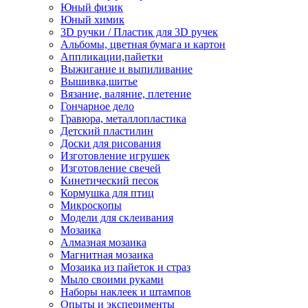
Юный физик
Юный химик
3D ручки / Пластик для 3D ручек
Альбомы, цветная бумага и картон
Аппликации,пайетки
Выжигание и выпиливание
Вышивка,шитье
Вязание, валяние, плетение
Гончарное дело
Гравюра, металлопластика
Детский пластилин
Доски для рисования
Изготовление игрушек
Изготовление свечей
Кинетический песок
Кормушка для птиц
Микроскопы
Модели для склеивания
Мозаика
Алмазная мозаика
Магнитная мозаика
Мозаика из пайеток и страз
Мыло своими руками
Наборы наклеек и штампов
Опыты и эксперименты