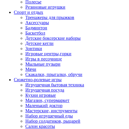
Полесье
Резиновые игрушки
Спорт и отдых
Тренажеры для прыжков
Аксессуары
Бадминтон
Баскетбол
Детские боксерские наборы
Детские кегли
Зонтики
Игровые центры,горки
Игры в песочнице
Мыльные пузыри
Мячи
Скакалки, прыгалки, обручи
Сюжетно-ролевые игры
Игрушечная бытовая техника
Игрушечная посуда
Кухни игровые
Магазин, супермаркет
Маленький доктор
Мастерские, инструменты
Набор игрушечный еды
Набор солдатиков, рыцарей
Салон красоты