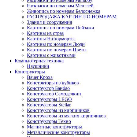
Раскраски по номерам Paintboy
Раскраски по номерам Менглей
Живопись по номерам Белоснежка
РАСПРОДАЖА КАРТИН ПО НОМЕРАМ
Здания и сооружения
Картинны по номерам Пейзажи
Картины из страз
Картины Натюрморты
Картины по номерам Люди
Картины по номерам Цветы
Картины с животными
Компьютерная техника
Наушники
Конструкторы
Bauer Кроха
Констркторы из кубиков
Конструктор Банбао
Конструктор Самоделкин
Конструкторы LEGO
Конструкторы Stellar
Конструкторы из кирпичиков
Конструкторы из мягких кирпичиков
Конструкторы Техно
Магнитные конструкторы
Металлические конструкторы