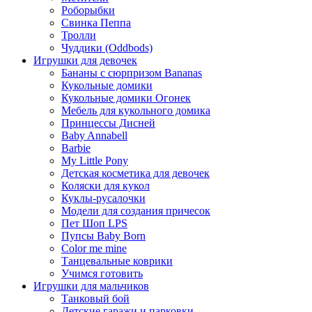
Роборыбки
Свинка Пеппа
Тролли
Чуддики (Oddbods)
Игрушки для девочек
Бананы с сюрпризом Bananas
Кукольные домики
Кукольные домики Огонек
Мебель для кукольного домика
Принцессы Дисней
Baby Annabell
Barbie
My Little Pony
Детская косметика для девочек
Коляски для кукол
Куклы-русалочки
Модели для создания причесок
Пет Шоп LPS
Пупсы Baby Born
Сolor me mine
Танцевальные коврики
Учимся готовить
Игрушки для мальчиков
Танковый бой
Детские гаражи и парковки