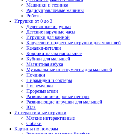
Машинки и техника
Радиоуправляемые машины
Роботы
Игрушки от 0 до 3
Деревянные игрушки
Детские наручные часы
Игрушки для ванной
Карусели и подвесные игрушки для малышей
Качалки-каталки
Коврики-пазлы напольные
Кубики для малышей
Магнитная азбука
Музыкальные инструменты для малышей
Ночники
Пирамидки и сортеры
Погремушки
Прорезыватели
Развивающие игровые центры
Развивающие игрушки для малышей
Юла
Интерактивные игрушки
Мягкие интерактивные
Собаки
Картины по номерам