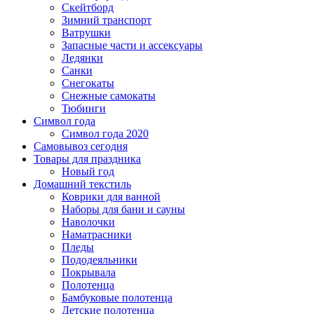
Скейтборд
Зимний транспорт
Ватрушки
Запасные части и ассексуары
Ледянки
Санки
Снегокаты
Снежные самокаты
Тюбинги
Символ года
Символ года 2020
Самовывоз сегодня
Товары для праздника
Новый год
Домашний текстиль
Коврики для ванной
Наборы для бани и сауны
Наволочки
Наматрасники
Пледы
Пододеяльники
Покрывала
Полотенца
Бамбуковые полотенца
Детские полотенца