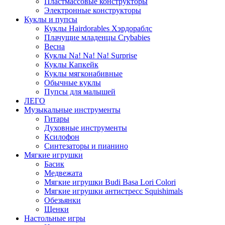
Пластмассовые конструкторы
Электронные конструкторы
Куклы и пупсы
Куклы Hairdorables Хэрдораблс
Плачущие младенцы Crybabies
Весна
Куклы Na! Na! Na! Surprise
Куклы Капкейк
Куклы мягконабивные
Обычные куклы
Пупсы для малышей
ЛЕГО
Музыкальные инструменты
Гитары
Духовные инструменты
Ксилофон
Синтезаторы и пианино
Мягкие игрушки
Басик
Медвежата
Мягкие игрушки Budi Basa Lori Colori
Мягкие игрушки антистресс Squishimals
Обезьянки
Щенки
Настольные игры