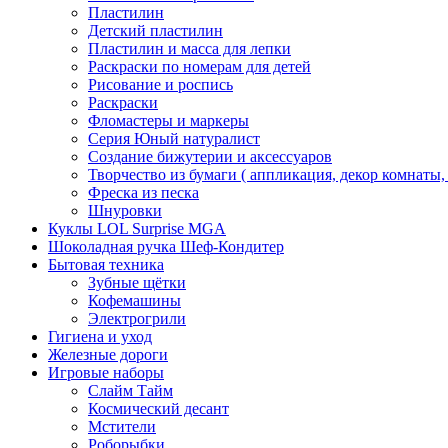
Пластилин
Детский пластилин
Пластилин и масса для лепки
Раскраски по номерам для детей
Рисование и роспись
Раскраски
Фломастеры и маркеры
Серия Юный натуралист
Создание бижутерии и аксессуаров
Творчество из бумаги ( аппликация, декор комнаты,
Фреска из песка
Шнуровки
Куклы LOL Surprise MGA
Шоколадная ручка Шеф-Кондитер
Бытовая техника
Зубные щётки
Кофемашины
Электрогрили
Гигиена и уход
Железные дороги
Игровые наборы
Слайм Тайм
Космический десант
Мстители
Роборыбки