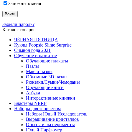
Запомнить меня
Забыли пароль?
Каталог товаров
ЧЁРНАЯ ПЯТНИЦА
Куклы Poopsie Slime Surprise
Символ года 2021
Обучение и развитие
Обучающие плакаты
Пазлы
Макси пазлы
Объемные 3D пазлы
Рюкзаки/Сумки/Чемоданы
Обучающие книги
Азбука
Интерактивные книжки
Бластеры NERF
Наборы для творчества
Наборы Юный Исследователь
Выращивание кристаллов
Опыты и эксперименты
Юный Парфюмер