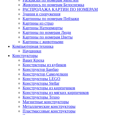
Раскраски по номерам Менглей
Живопись по номерам Белоснежка
РАСПРОДАЖА КАРТИН ПО НОМЕРАМ
Здания и сооружения
Картинны по номерам Пейзажи
Картины из страз
Картины Натюрморты
Картины по номерам Люди
Картины по номерам Цветы
Картины с животными
Компьютерная техника
Наушники
Конструкторы
Bauer Кроха
Констркторы из кубиков
Конструктор Банбао
Конструктор Самоделкин
Конструкторы LEGO
Конструкторы Stellar
Конструкторы из кирпичиков
Конструкторы из мягких кирпичиков
Конструкторы Техно
Магнитные конструкторы
Металлические конструкторы
Пластмассовые конструкторы