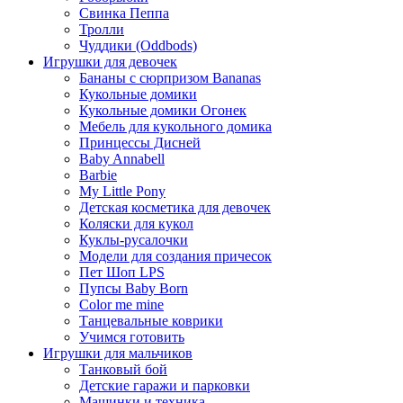
Свинка Пеппа
Тролли
Чуддики (Oddbods)
Игрушки для девочек
Бананы с сюрпризом Bananas
Кукольные домики
Кукольные домики Огонек
Мебель для кукольного домика
Принцессы Дисней
Baby Annabell
Barbie
My Little Pony
Детская косметика для девочек
Коляски для кукол
Куклы-русалочки
Модели для создания причесок
Пет Шоп LPS
Пупсы Baby Born
Сolor me mine
Танцевальные коврики
Учимся готовить
Игрушки для мальчиков
Танковый бой
Детские гаражи и парковки
Машинки и техника