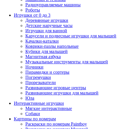
Радиоуправляемые машины
Роботы
Игрушки от 0 до 3
Деревянные игрушки
Детские наручные часы
Игрушки для ванной
Карусели и подвесные игрушки для малышей
Качалки-каталки
Коврики-пазлы напольные
Кубики для малышей
Магнитная азбука
Музыкальные инструменты для малышей
Ночники
Пирамидки и сортеры
Погремушки
Прорезыватели
Развивающие игровые центры
Развивающие игрушки для малышей
Юла
Интерактивные игрушки
Мягкие интерактивные
Собаки
Картины по номерам
Раскраски по номерам Paintboy