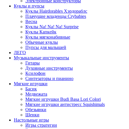
Электронные конструкторы
Куклы и пупсы
Куклы Hairdorables Хэрдораблс
Плачущие младенцы Crybabies
Весна
Куклы Na! Na! Na! Surprise
Куклы Капкейк
Куклы мягконабивные
Обычные куклы
Пупсы для малышей
ЛЕГО
Музыкальные инструменты
Гитары
Духовные инструменты
Ксилофон
Синтезаторы и пианино
Мягкие игрушки
Басик
Медвежата
Мягкие игрушки Budi Basa Lori Colori
Мягкие игрушки антистресс Squishimals
Обезьянки
Щенки
Настольные игры
Игры стратегии