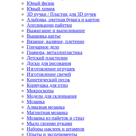
Юный физик
Юный химик
3D ручки / Пластик для 3D ручек
Альбомы, цветная бумага и картон
Аппликации,пайетки
Выжигание и выпиливание
Вышивка,шитье
Вязание, валяние, плетение
Гончарное дело
Гравюра, металлопластика
Детский пластилин
Доски для рисования
Изготовление игрушек
Изготовление свечей
Кинетический песок
Кормушка для птиц
Микроскопы
Модели для склеивания
Мозаика
Алмазная мозаика
Магнитная мозаика
Мозаика из пайеток и страз
Мыло своими руками
Наборы наклеек и штампов
Опыты и эксперименты