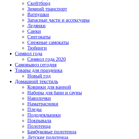
Скейтборд
Зимний транспорт
Ватрушки
Запасные части и ассексуары
Ледянки
Санки
Снегокаты
Снежные самокаты
Тюбинги
Символ года
Символ года 2020
Самовывоз сегодня
Товары для праздника
Новый год
Домашний текстиль
Коврики для ванной
Наборы для бани и сауны
Наволочки
Наматрасники
Пледы
Пододеяльники
Покрывала
Полотенца
Бамбуковые полотенца
Детские полотенца