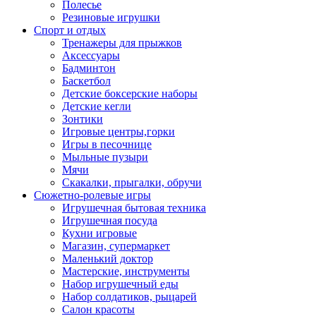
Полесье
Резиновые игрушки
Спорт и отдых
Тренажеры для прыжков
Аксессуары
Бадминтон
Баскетбол
Детские боксерские наборы
Детские кегли
Зонтики
Игровые центры,горки
Игры в песочнице
Мыльные пузыри
Мячи
Скакалки, прыгалки, обручи
Сюжетно-ролевые игры
Игрушечная бытовая техника
Игрушечная посуда
Кухни игровые
Магазин, супермаркет
Маленький доктор
Мастерские, инструменты
Набор игрушечный еды
Набор солдатиков, рыцарей
Салон красоты