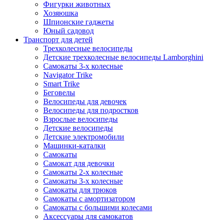
Фигурки животных
Хозяюшка
Шпионские гаджеты
Юный садовод
Транспорт для детей
Трехколесные велосипеды
Детские трехколесные велосипеды Lamborghini
Самокаты 3-х колесные
Navigator Trike
Smart Trike
Беговелы
Велосипеды для девочек
Велосипеды для подростков
Взрослые велосипеды
Детские велосипеды
Детские электромобили
Машинки-каталки
Самокаты
Самокат для девочки
Самокаты 2-х колесные
Самокаты 3-х колесные
Самокаты для трюков
Самокаты с амортизатором
Самокаты с большими колесами
Аксессуары для самокатов