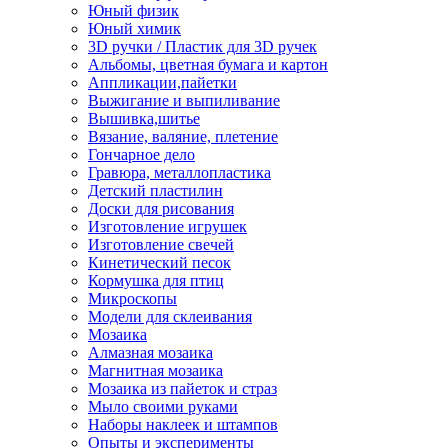
Юный физик
Юный химик
3D ручки / Пластик для 3D ручек
Альбомы, цветная бумага и картон
Аппликации,пайетки
Выжигание и выпиливание
Вышивка,шитье
Вязание, валяние, плетение
Гончарное дело
Гравюра, металлопластика
Детский пластилин
Доски для рисования
Изготовление игрушек
Изготовление свечей
Кинетический песок
Кормушка для птиц
Микроскопы
Модели для склеивания
Мозаика
Алмазная мозаика
Магнитная мозаика
Мозаика из пайеток и страз
Мыло своими руками
Наборы наклеек и штампов
Опыты и эксперименты