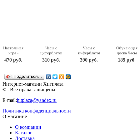
Настольная
Часы с
Часы с
Обучающая
игра -
циферблатом
циферблатом
доска Часы
Башня, 54
под
под
IG0014
470 руб.
310 руб.
390 руб.
185 руб.
детали
роспись –
роспись –
Мастер
ДНИ119 ТД
Зайка, с
Паровозик,
игрушек
Бэмби
красками
с красками
Поделиться…
ДНИ117 ТД
ДНИ114 ТД
Бэмби
Бэмби
Интернет-магазин Хитплаза
© . Все права защищены.
E-mail:
hitplaza@yandex.ru
Политика конфиденциальности
О магазине
О компании
Каталог
Доставка