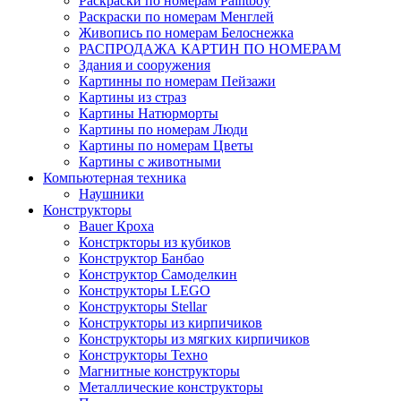
Раскраски по номерам Paintboy
Раскраски по номерам Менглей
Живопись по номерам Белоснежка
РАСПРОДАЖА КАРТИН ПО НОМЕРАМ
Здания и сооружения
Картинны по номерам Пейзажи
Картины из страз
Картины Натюрморты
Картины по номерам Люди
Картины по номерам Цветы
Картины с животными
Компьютерная техника
Наушники
Конструкторы
Bauer Кроха
Констркторы из кубиков
Конструктор Банбао
Конструктор Самоделкин
Конструкторы LEGO
Конструкторы Stellar
Конструкторы из кирпичиков
Конструкторы из мягких кирпичиков
Конструкторы Техно
Магнитные конструкторы
Металлические конструкторы