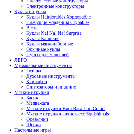
Пластмассовые конструкторы
Электронные конструкторы
Куклы и пупсы
Куклы Hairdorables Хэрдораблс
Плачущие младенцы Crybabies
Весна
Куклы Na! Na! Na! Surprise
Куклы Капкейк
Куклы мягконабивные
Обычные куклы
Пупсы для малышей
ЛЕГО
Музыкальные инструменты
Гитары
Духовные инструменты
Ксилофон
Синтезаторы и пианино
Мягкие игрушки
Басик
Медвежата
Мягкие игрушки Budi Basa Lori Colori
Мягкие игрушки антистресс Squishimals
Обезьянки
Щенки
Настольные игры