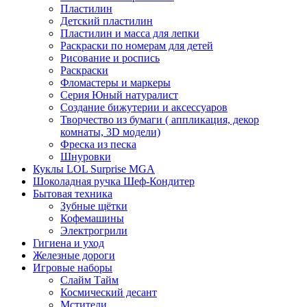
Пластилин
Детский пластилин
Пластилин и масса для лепки
Раскраски по номерам для детей
Рисование и роспись
Раскраски
Фломастеры и маркеры
Серия Юный натуралист
Создание бижутерии и аксессуаров
Творчество из бумаги ( аппликация, декор
комнаты, 3D модели)
Фреска из песка
Шнуровки
Куклы LOL Surprise MGA
Шоколадная ручка Шеф-Кондитер
Бытовая техника
Зубные щётки
Кофемашины
Электрогрили
Гигиена и уход
Железные дороги
Игровые наборы
Слайм Тайм
Космический десант
Мстители