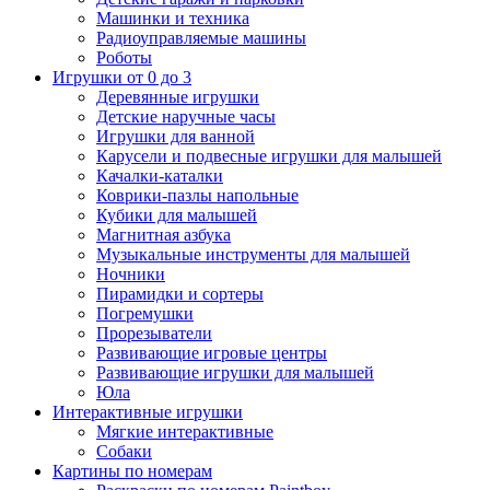
Машинки и техника
Радиоуправляемые машины
Роботы
Игрушки от 0 до 3
Деревянные игрушки
Детские наручные часы
Игрушки для ванной
Карусели и подвесные игрушки для малышей
Качалки-каталки
Коврики-пазлы напольные
Кубики для малышей
Магнитная азбука
Музыкальные инструменты для малышей
Ночники
Пирамидки и сортеры
Погремушки
Прорезыватели
Развивающие игровые центры
Развивающие игрушки для малышей
Юла
Интерактивные игрушки
Мягкие интерактивные
Собаки
Картины по номерам