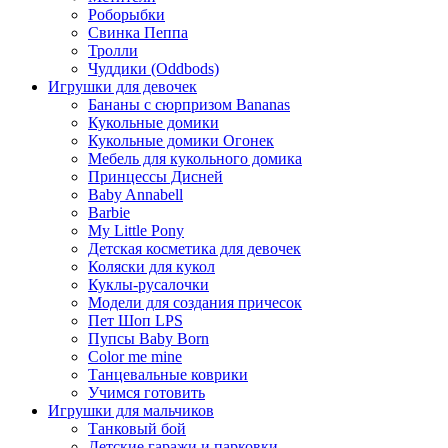
Роборыбки
Свинка Пеппа
Тролли
Чуддики (Oddbods)
Игрушки для девочек
Бананы с сюрпризом Bananas
Кукольные домики
Кукольные домики Огонек
Мебель для кукольного домика
Принцессы Дисней
Baby Annabell
Barbie
My Little Pony
Детская косметика для девочек
Коляски для кукол
Куклы-русалочки
Модели для создания причесок
Пет Шоп LPS
Пупсы Baby Born
Сolor me mine
Танцевальные коврики
Учимся готовить
Игрушки для мальчиков
Танковый бой
Детские гаражи и парковки