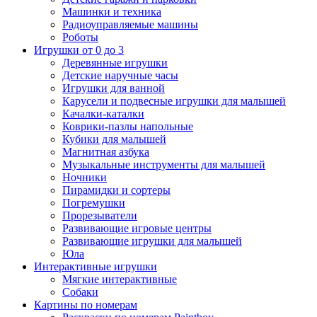
Машинки и техника
Радиоуправляемые машины
Роботы
Игрушки от 0 до 3
Деревянные игрушки
Детские наручные часы
Игрушки для ванной
Карусели и подвесные игрушки для малышей
Качалки-каталки
Коврики-пазлы напольные
Кубики для малышей
Магнитная азбука
Музыкальные инструменты для малышей
Ночники
Пирамидки и сортеры
Погремушки
Прорезыватели
Развивающие игровые центры
Развивающие игрушки для малышей
Юла
Интерактивные игрушки
Мягкие интерактивные
Собаки
Картины по номерам