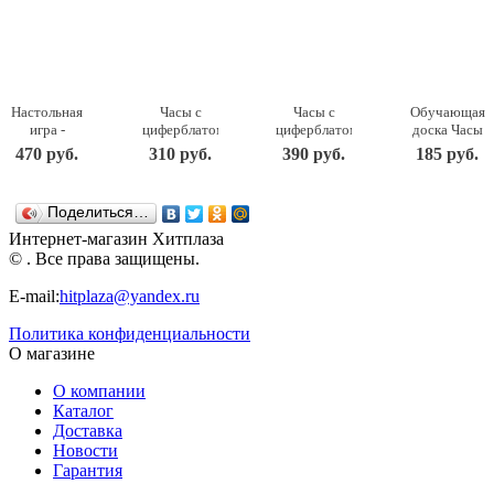
Настольная
Часы с
Часы с
Обучающая
игра -
циферблатом
циферблатом
доска Часы
Башня, 54
под
под
IG0014
470 руб.
310 руб.
390 руб.
185 руб.
детали
роспись –
роспись –
Мастер
ДНИ119 ТД
Зайка, с
Паровозик,
игрушек
Бэмби
красками
с красками
Поделиться…
ДНИ117 ТД
ДНИ114 ТД
Бэмби
Бэмби
Интернет-магазин Хитплаза
© . Все права защищены.
E-mail:
hitplaza@yandex.ru
Политика конфиденциальности
О магазине
О компании
Каталог
Доставка
Новости
Гарантия