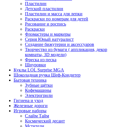
Пластилин
Детский пластилин
Пластилин и масса для лепки
Раскраски по номерам для детей
Рисование и роспись
Раскраски
Фломастеры и маркеры
Серия Юный натуралист
Создание бижутерии и аксессуаров
Творчество из бумаги ( аппликация, декор
комнаты, 3D модели)
Фреска из песка
Шнуровки
Куклы LOL Surprise MGA
Шоколадная ручка Шеф-Кондитер
Бытовая техника
Зубные щётки
Кофемашины
Электрогрили
Гигиена и уход
Железные дороги
Игровые наборы
Слайм Тайм
Космический десант
Мстители