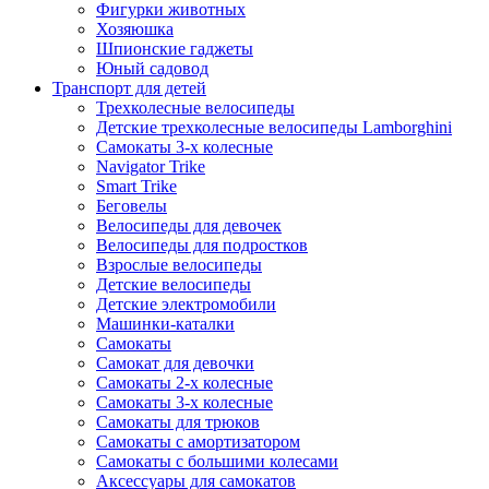
Фигурки животных
Хозяюшка
Шпионские гаджеты
Юный садовод
Транспорт для детей
Трехколесные велосипеды
Детские трехколесные велосипеды Lamborghini
Самокаты 3-х колесные
Navigator Trike
Smart Trike
Беговелы
Велосипеды для девочек
Велосипеды для подростков
Взрослые велосипеды
Детские велосипеды
Детские электромобили
Машинки-каталки
Самокаты
Самокат для девочки
Самокаты 2-х колесные
Самокаты 3-х колесные
Самокаты для трюков
Самокаты с амортизатором
Самокаты с большими колесами
Аксессуары для самокатов