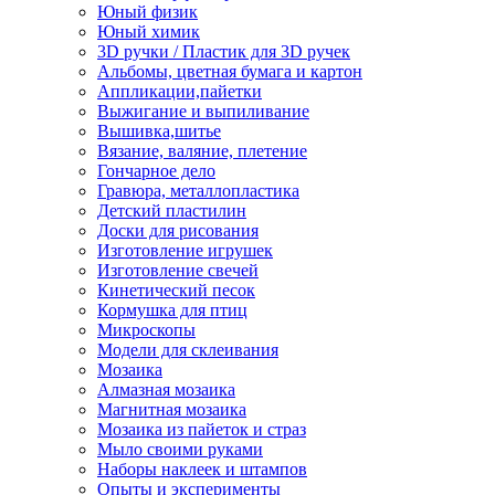
Юный физик
Юный химик
3D ручки / Пластик для 3D ручек
Альбомы, цветная бумага и картон
Аппликации,пайетки
Выжигание и выпиливание
Вышивка,шитье
Вязание, валяние, плетение
Гончарное дело
Гравюра, металлопластика
Детский пластилин
Доски для рисования
Изготовление игрушек
Изготовление свечей
Кинетический песок
Кормушка для птиц
Микроскопы
Модели для склеивания
Мозаика
Алмазная мозаика
Магнитная мозаика
Мозаика из пайеток и страз
Мыло своими руками
Наборы наклеек и штампов
Опыты и эксперименты