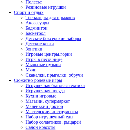
Полесье
Резиновые игрушки
Спорт и отдых
Тренажеры для прыжков
Аксессуары
Бадминтон
Баскетбол
Детские боксерские наборы
Детские кегли
Зонтики
Игровые центры,горки
Игры в песочнице
Мыльные пузыри
Мячи
Скакалки, прыгалки, обручи
Сюжетно-ролевые игры
Игрушечная бытовая техника
Игрушечная посуда
Кухни игровые
Магазин, супермаркет
Маленький доктор
Мастерские, инструменты
Набор игрушечный еды
Набор солдатиков, рыцарей
Салон красоты