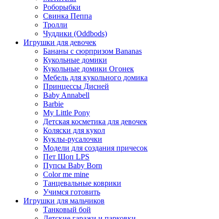
Роборыбки
Свинка Пеппа
Тролли
Чуддики (Oddbods)
Игрушки для девочек
Бананы с сюрпризом Bananas
Кукольные домики
Кукольные домики Огонек
Мебель для кукольного домика
Принцессы Дисней
Baby Annabell
Barbie
My Little Pony
Детская косметика для девочек
Коляски для кукол
Куклы-русалочки
Модели для создания причесок
Пет Шоп LPS
Пупсы Baby Born
Сolor me mine
Танцевальные коврики
Учимся готовить
Игрушки для мальчиков
Танковый бой
Детские гаражи и парковки