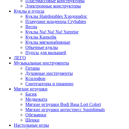
Пластмассовые конструкторы
Электронные конструкторы
Куклы и пупсы
Куклы Hairdorables Хэрдораблс
Плачущие младенцы Crybabies
Весна
Куклы Na! Na! Na! Surprise
Куклы Капкейк
Куклы мягконабивные
Обычные куклы
Пупсы для малышей
ЛЕГО
Музыкальные инструменты
Гитары
Духовные инструменты
Ксилофон
Синтезаторы и пианино
Мягкие игрушки
Басик
Медвежата
Мягкие игрушки Budi Basa Lori Colori
Мягкие игрушки антистресс Squishimals
Обезьянки
Щенки
Настольные игры