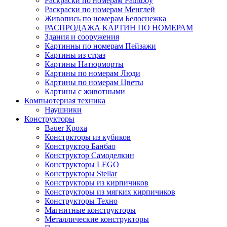
Раскраски по номерам Paintboy
Раскраски по номерам Менглей
Живопись по номерам Белоснежка
РАСПРОДАЖА КАРТИН ПО НОМЕРАМ
Здания и сооружения
Картинны по номерам Пейзажи
Картины из страз
Картины Натюрморты
Картины по номерам Люди
Картины по номерам Цветы
Картины с животными
Компьютерная техника
Наушники
Конструкторы
Bauer Кроха
Констркторы из кубиков
Конструктор Банбао
Конструктор Самоделкин
Конструкторы LEGO
Конструкторы Stellar
Конструкторы из кирпичиков
Конструкторы из мягких кирпичиков
Конструкторы Техно
Магнитные конструкторы
Металлические конструкторы