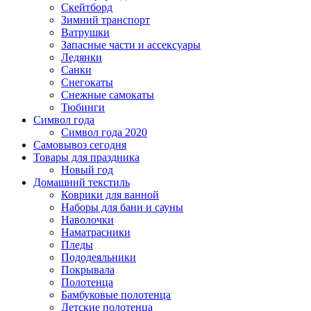
Скейтборд
Зимний транспорт
Ватрушки
Запасные части и ассексуары
Ледянки
Санки
Снегокаты
Снежные самокаты
Тюбинги
Символ года
Символ года 2020
Самовывоз сегодня
Товары для праздника
Новый год
Домашний текстиль
Коврики для ванной
Наборы для бани и сауны
Наволочки
Наматрасники
Пледы
Пододеяльники
Покрывала
Полотенца
Бамбуковые полотенца
Детские полотенца