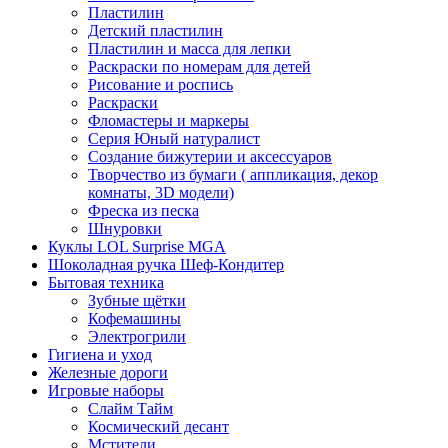
Пластилин
Детский пластилин
Пластилин и масса для лепки
Раскраски по номерам для детей
Рисование и роспись
Раскраски
Фломастеры и маркеры
Серия Юный натуралист
Создание бижутерии и аксессуаров
Творчество из бумаги ( аппликация, декор
комнаты, 3D модели)
Фреска из песка
Шнуровки
Куклы LOL Surprise MGA
Шоколадная ручка Шеф-Кондитер
Бытовая техника
Зубные щётки
Кофемашины
Электрогрили
Гигиена и уход
Железные дороги
Игровые наборы
Слайм Тайм
Космический десант
Мстители