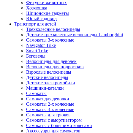
Фигурки животных
Хозяюшка
Шпионские гаджеты
Юный садовод
Транспорт для детей
Трехколесные велосипеды
Детские трехколесные велосипеды Lamborghini
Самокаты 3-х колесные
Navigator Trike
Smart Trike
Беговелы
Велосипеды для девочек
Велосипеды для подростков
Взрослые велосипеды
Детские велосипеды
Детские электромобили
Машинки-каталки
Самокаты
Самокат для девочки
Самокаты 2-х колесные
Самокаты 3-х колесные
Самокаты для трюков
Самокаты с амортизатором
Самокаты с большими колесами
Аксессуары для самокатов