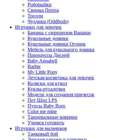
Роборыбки
Свинка Пеппа
Тролли
Чуддики (Oddbods)
Игрушки для девочек
Бананы с сюрпризом Bananas
Кукольные домики
Кукольные домики Огонек
Мебель для кукольного домика
Принцессы Дисней
Baby Annabell
Barbie
My Little Pony
Детская косметика для девочек
Коляски для кукол
Куклы-русалочки
Модели для создания причесок
Пет Шоп LPS
Пупсы Baby Born
Сolor me mine
Танцевальные коврики
Учимся готовить
Игрушки для мальчиков
Танковый бой
Детские гаражи и парковки