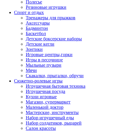
Полесье
Резиновые игрушки
Спорт и отдых
Тренажеры для прыжков
Аксессуары
Бадминтон
Баскетбол
Детские боксерские наборы
Детские кегли
Зонтики
Игровые центры,горки
Игры в песочнице
Мыльные пузыри
Мячи
Скакалки, прыгалки, обручи
Сюжетно-ролевые игры
Игрушечная бытовая техника
Игрушечная посуда
Кухни игровые
Магазин, супермаркет
Маленький доктор
Мастерские, инструменты
Набор игрушечный еды
Набор солдатиков, рыцарей
Салон красоты