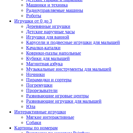
Машинки и техника
Радиоуправляемые машины
Роботы
Игрушки от 0 до 3
Деревянные игрушки
Детские наручные часы
Игрушки для ванной
Карусели и подвесные игрушки для малышей
Качалки-каталки
Коврики-пазлы напольные
Кубики для малышей
Магнитная азбука
Музыкальные инструменты для малышей
Ночники
Пирамидки и сортеры
Погремушки
Прорезыватели
Развивающие игровые центры
Развивающие игрушки для малышей
Юла
Интерактивные игрушки
Мягкие интерактивные
Собаки
Картины по номерам