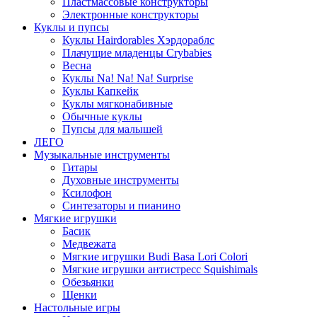
Пластмассовые конструкторы
Электронные конструкторы
Куклы и пупсы
Куклы Hairdorables Хэрдораблс
Плачущие младенцы Crybabies
Весна
Куклы Na! Na! Na! Surprise
Куклы Капкейк
Куклы мягконабивные
Обычные куклы
Пупсы для малышей
ЛЕГО
Музыкальные инструменты
Гитары
Духовные инструменты
Ксилофон
Синтезаторы и пианино
Мягкие игрушки
Басик
Медвежата
Мягкие игрушки Budi Basa Lori Colori
Мягкие игрушки антистресс Squishimals
Обезьянки
Щенки
Настольные игры