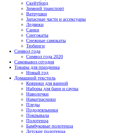
Скейтборд
Зимний транспорт
Ватрушки
Запасные части и ассексуары
Ледянки
Санки
Снегокаты
Снежные самокаты
Тюбинги
Символ года
Символ года 2020
Самовывоз сегодня
Товары для праздника
Новый год
Домашний текстиль
Коврики для ванной
Наборы для бани и сауны
Наволочки
Наматрасники
Пледы
Пододеяльники
Покрывала
Полотенца
Бамбуковые полотенца
Детские полотенца