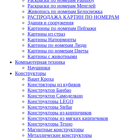
Раскраски по номерам Paintboy
Раскраски по номерам Менглей
Живопись по номерам Белоснежка
РАСПРОДАЖА КАРТИН ПО НОМЕРАМ
Здания и сооружения
Картинны по номерам Пейзажи
Картины из страз
Картины Натюрморты
Картины по номерам Люди
Картины по номерам Цветы
Картины с животными
Компьютерная техника
Наушники
Конструкторы
Bauer Кроха
Констркторы из кубиков
Конструктор Банбао
Конструктор Самоделкин
Конструкторы LEGO
Конструкторы Stellar
Конструкторы из кирпичиков
Конструкторы из мягких кирпичиков
Конструкторы Техно
Магнитные конструкторы
Металлические конструкторы