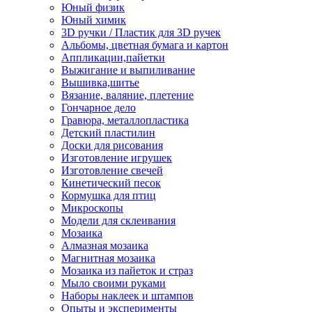
Юный физик
Юный химик
3D ручки / Пластик для 3D ручек
Альбомы, цветная бумага и картон
Аппликации,пайетки
Выжигание и выпиливание
Вышивка,шитье
Вязание, валяние, плетение
Гончарное дело
Гравюра, металлопластика
Детский пластилин
Доски для рисования
Изготовление игрушек
Изготовление свечей
Кинетический песок
Кормушка для птиц
Микроскопы
Модели для склеивания
Мозаика
Алмазная мозаика
Магнитная мозаика
Мозаика из пайеток и страз
Мыло своими руками
Наборы наклеек и штампов
Опыты и эксперименты