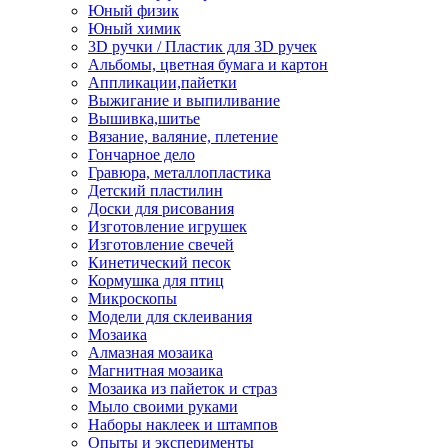
Юный физик
Юный химик
3D ручки / Пластик для 3D ручек
Альбомы, цветная бумага и картон
Аппликации,пайетки
Выжигание и выпиливание
Вышивка,шитье
Вязание, валяние, плетение
Гончарное дело
Гравюра, металлопластика
Детский пластилин
Доски для рисования
Изготовление игрушек
Изготовление свечей
Кинетический песок
Кормушка для птиц
Микроскопы
Модели для склеивания
Мозаика
Алмазная мозаика
Магнитная мозаика
Мозаика из пайеток и страз
Мыло своими руками
Наборы наклеек и штампов
Опыты и эксперименты