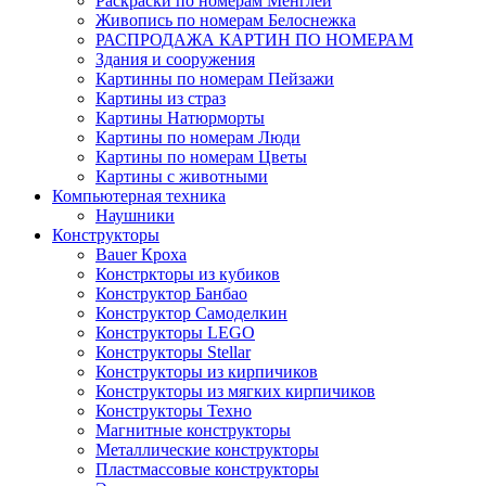
Раскраски по номерам Менглей
Живопись по номерам Белоснежка
РАСПРОДАЖА КАРТИН ПО НОМЕРАМ
Здания и сооружения
Картинны по номерам Пейзажи
Картины из страз
Картины Натюрморты
Картины по номерам Люди
Картины по номерам Цветы
Картины с животными
Компьютерная техника
Наушники
Конструкторы
Bauer Кроха
Констркторы из кубиков
Конструктор Банбао
Конструктор Самоделкин
Конструкторы LEGO
Конструкторы Stellar
Конструкторы из кирпичиков
Конструкторы из мягких кирпичиков
Конструкторы Техно
Магнитные конструкторы
Металлические конструкторы
Пластмассовые конструкторы