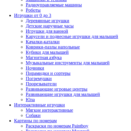
Радиоуправляемые машины
Роботы
Игрушки от 0 до 3
Деревянные игрушки
Детские наручные часы
Игрушки для ванной
Карусели и подвесные игрушки для малышей
Качалки-каталки
Коврики-пазлы напольные
Кубики для малышей
Магнитная азбука
Музыкальные инструменты для малышей
Ночники
Пирамидки и сортеры
Погремушки
Прорезыватели
Развивающие игровые центры
Развивающие игрушки для малышей
Юла
Интерактивные игрушки
Мягкие интерактивные
Собаки
Картины по номерам
Раскраски по номерам Paintboy