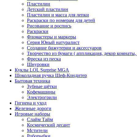
Пластилин
Детский пластилин
Пластилин и масса для лепки
Раскраски по номерам для детей
Рисование и роспись
Раскраски
Фломастеры и маркеры
Серия Юный натуралист
Создание бижутерии и аксессуаров
Творчество из бумаги ( аппликация, декор комнаты,
Фреска из песка
Шнуровки
Куклы LOL Surprise MGA
Шоколадная ручка Шеф-Кондитер
Бытовая техника
Зубные щётки
Кофемашины
Электрогрили
Гигиена и уход
Железные дороги
Игровые наборы
Слайм Тайм
Космический десант
Мстители
Роборыбки