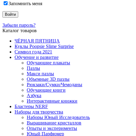
Запомнить меня
Забыли пароль?
Каталог товаров
ЧЁРНАЯ ПЯТНИЦА
Куклы Poopsie Slime Surprise
Символ года 2021
Обучение и развитие
Обучающие плакаты
Пазлы
Макси пазлы
Объемные 3D пазлы
Рюкзаки/Сумки/Чемоданы
Обучающие книги
Азбука
Интерактивные книжки
Бластеры NERF
Наборы для творчества
Наборы Юный Исследователь
Выращивание кристаллов
Опыты и эксперименты
Юный Парфюмер