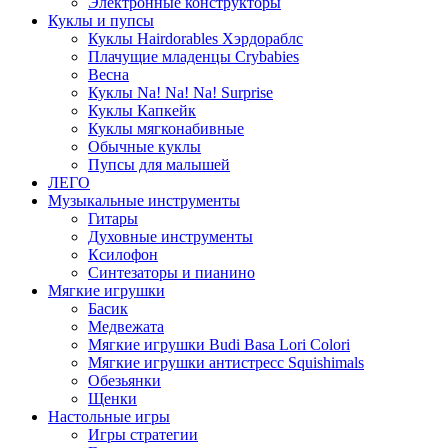
Электронные конструкторы
Куклы и пупсы
Куклы Hairdorables Хэрдораблс
Плачущие младенцы Crybabies
Весна
Куклы Na! Na! Na! Surprise
Куклы Капкейк
Куклы мягконабивные
Обычные куклы
Пупсы для малышей
ЛЕГО
Музыкальные инструменты
Гитары
Духовные инструменты
Ксилофон
Синтезаторы и пианино
Мягкие игрушки
Басик
Медвежата
Мягкие игрушки Budi Basa Lori Colori
Мягкие игрушки антистресс Squishimals
Обезьянки
Щенки
Настольные игры
Игры стратегии