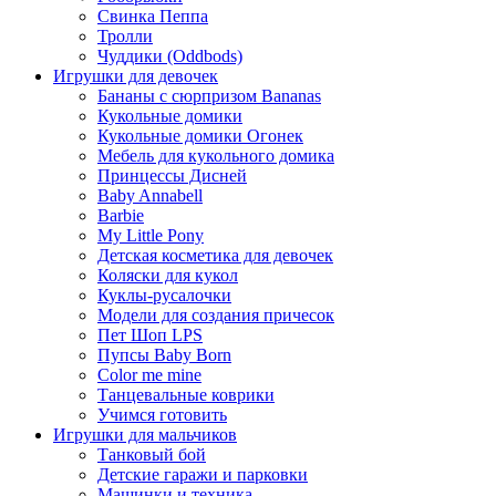
Свинка Пеппа
Тролли
Чуддики (Oddbods)
Игрушки для девочек
Бананы с сюрпризом Bananas
Кукольные домики
Кукольные домики Огонек
Мебель для кукольного домика
Принцессы Дисней
Baby Annabell
Barbie
My Little Pony
Детская косметика для девочек
Коляски для кукол
Куклы-русалочки
Модели для создания причесок
Пет Шоп LPS
Пупсы Baby Born
Сolor me mine
Танцевальные коврики
Учимся готовить
Игрушки для мальчиков
Танковый бой
Детские гаражи и парковки
Машинки и техника