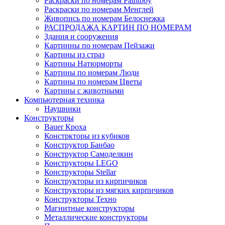
Раскраски по номерам Paintboy
Раскраски по номерам Менглей
Живопись по номерам Белоснежка
РАСПРОДАЖА КАРТИН ПО НОМЕРАМ
Здания и сооружения
Картинны по номерам Пейзажи
Картины из страз
Картины Натюрморты
Картины по номерам Люди
Картины по номерам Цветы
Картины с животными
Компьютерная техника
Наушники
Конструкторы
Bauer Кроха
Констркторы из кубиков
Конструктор Банбао
Конструктор Самоделкин
Конструкторы LEGO
Конструкторы Stellar
Конструкторы из кирпичиков
Конструкторы из мягких кирпичиков
Конструкторы Техно
Магнитные конструкторы
Металлические конструкторы