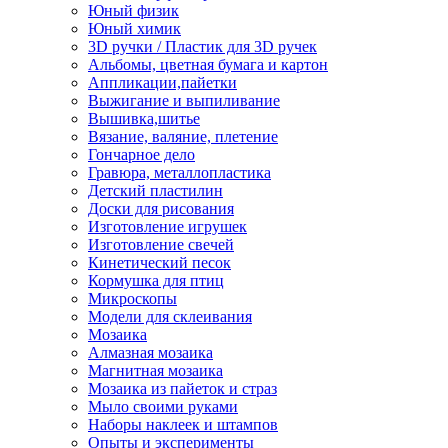
Юный физик
Юный химик
3D ручки / Пластик для 3D ручек
Альбомы, цветная бумага и картон
Аппликации,пайетки
Выжигание и выпиливание
Вышивка,шитье
Вязание, валяние, плетение
Гончарное дело
Гравюра, металлопластика
Детский пластилин
Доски для рисования
Изготовление игрушек
Изготовление свечей
Кинетический песок
Кормушка для птиц
Микроскопы
Модели для склеивания
Мозаика
Алмазная мозаика
Магнитная мозаика
Мозаика из пайеток и страз
Мыло своими руками
Наборы наклеек и штампов
Опыты и эксперименты