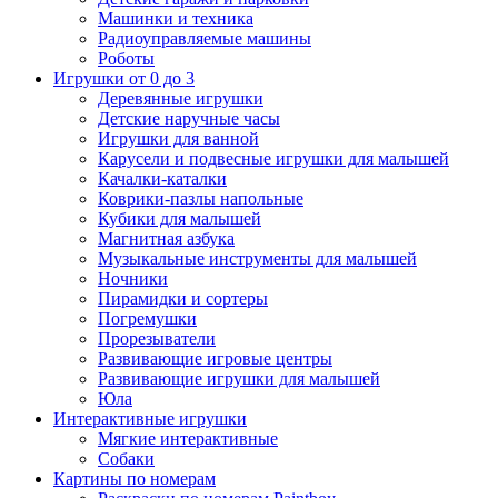
Машинки и техника
Радиоуправляемые машины
Роботы
Игрушки от 0 до 3
Деревянные игрушки
Детские наручные часы
Игрушки для ванной
Карусели и подвесные игрушки для малышей
Качалки-каталки
Коврики-пазлы напольные
Кубики для малышей
Магнитная азбука
Музыкальные инструменты для малышей
Ночники
Пирамидки и сортеры
Погремушки
Прорезыватели
Развивающие игровые центры
Развивающие игрушки для малышей
Юла
Интерактивные игрушки
Мягкие интерактивные
Собаки
Картины по номерам