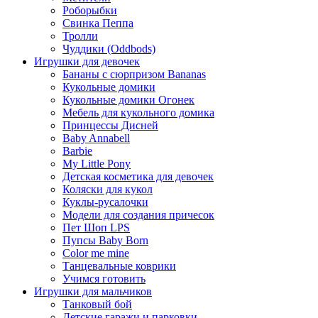
Роборыбки
Свинка Пеппа
Тролли
Чуддики (Oddbods)
Игрушки для девочек
Бананы с сюрпризом Bananas
Кукольные домики
Кукольные домики Огонек
Мебель для кукольного домика
Принцессы Дисней
Baby Annabell
Barbie
My Little Pony
Детская косметика для девочек
Коляски для кукол
Куклы-русалочки
Модели для создания причесок
Пет Шоп LPS
Пупсы Baby Born
Сolor me mine
Танцевальные коврики
Учимся готовить
Игрушки для мальчиков
Танковый бой
Детские гаражи и парковки