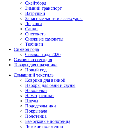
Скейтборд
Зимний транспорт
Ватрушки
Запасные части и ассексуары
Ледянки
Санки
Снегокаты
Снежные самокаты
Тюбинги
Символ года
Символ года 2020
Самовывоз сегодня
Товары для праздника
Новый год
Домашний текстиль
Коврики для ванной
Наборы для бани и сауны
Наволочки
Наматрасники
Пледы
Пододеяльники
Покрывала
Полотенца
Бамбуковые полотенца
Детские полотенца