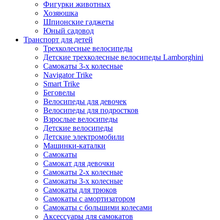
Фигурки животных
Хозяюшка
Шпионские гаджеты
Юный садовод
Транспорт для детей
Трехколесные велосипеды
Детские трехколесные велосипеды Lamborghini
Самокаты 3-х колесные
Navigator Trike
Smart Trike
Беговелы
Велосипеды для девочек
Велосипеды для подростков
Взрослые велосипеды
Детские велосипеды
Детские электромобили
Машинки-каталки
Самокаты
Самокат для девочки
Самокаты 2-х колесные
Самокаты 3-х колесные
Самокаты для трюков
Самокаты с амортизатором
Самокаты с большими колесами
Аксессуары для самокатов