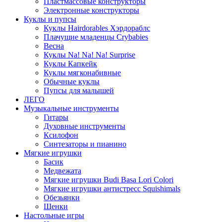
Пластмассовые конструкторы
Электронные конструкторы
Куклы и пупсы
Куклы Hairdorables Хэрдораблс
Плачущие младенцы Crybabies
Весна
Куклы Na! Na! Na! Surprise
Куклы Капкейк
Куклы мягконабивные
Обычные куклы
Пупсы для малышей
ЛЕГО
Музыкальные инструменты
Гитары
Духовные инструменты
Ксилофон
Синтезаторы и пианино
Мягкие игрушки
Басик
Медвежата
Мягкие игрушки Budi Basa Lori Colori
Мягкие игрушки антистресс Squishimals
Обезьянки
Щенки
Настольные игры