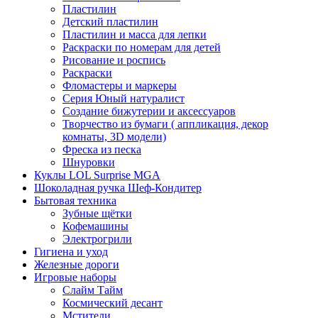
Пластилин
Детский пластилин
Пластилин и масса для лепки
Раскраски по номерам для детей
Рисование и роспись
Раскраски
Фломастеры и маркеры
Серия Юный натуралист
Создание бижутерии и аксессуаров
Творчество из бумаги ( аппликация, декор
комнаты, 3D модели)
Фреска из песка
Шнуровки
Куклы LOL Surprise MGA
Шоколадная ручка Шеф-Кондитер
Бытовая техника
Зубные щётки
Кофемашины
Электрогрили
Гигиена и уход
Железные дороги
Игровые наборы
Слайм Тайм
Космический десант
Мстители