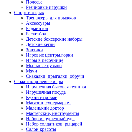
Полесье
Резиновые игрушки
Спорт и отдых
Тренажеры для прыжков
Аксессуары
Бадминтон
Баскетбол
Детские боксерские наборы
Детские кегли
Зонтики
Игровые центры,горки
Игры в песочнице
Мыльные пузыри
Мячи
Скакалки, прыгалки, обручи
Сюжетно-ролевые игры
Игрушечная бытовая техника
Игрушечная посуда
Кухни игровые
Магазин, супермаркет
Маленький доктор
Мастерские, инструменты
Набор игрушечный еды
Набор солдатиков, рыцарей
Салон красоты