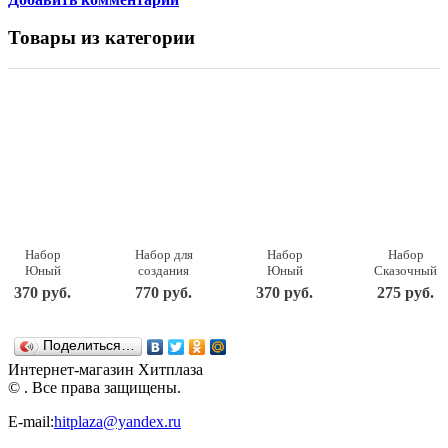
Товары из категории
Набор
Набор для
Набор
Набор
Юный
создания
Юный
Сказочный
Парфюмер
духов
Парфюмер
парфюм
370 руб.
770 руб.
370 руб.
275 руб.
BE HAPPY
Современная
Girl`s Dream
своими
(Сделай
парфюмерия
Каррас
руками
духи сам)
"Царевны",
Поделиться…
Алёнка
735бн
Интернет-магазин Хитплаза
Intellectico
© . Все права защищены.
E-mail:
hitplaza@yandex.ru