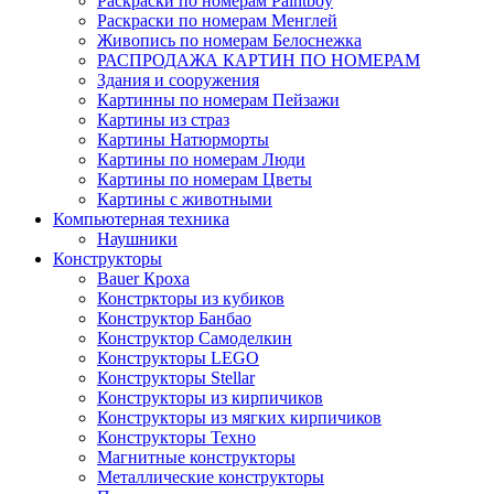
Раскраски по номерам Paintboy
Раскраски по номерам Менглей
Живопись по номерам Белоснежка
РАСПРОДАЖА КАРТИН ПО НОМЕРАМ
Здания и сооружения
Картинны по номерам Пейзажи
Картины из страз
Картины Натюрморты
Картины по номерам Люди
Картины по номерам Цветы
Картины с животными
Компьютерная техника
Наушники
Конструкторы
Bauer Кроха
Констркторы из кубиков
Конструктор Банбао
Конструктор Самоделкин
Конструкторы LEGO
Конструкторы Stellar
Конструкторы из кирпичиков
Конструкторы из мягких кирпичиков
Конструкторы Техно
Магнитные конструкторы
Металлические конструкторы