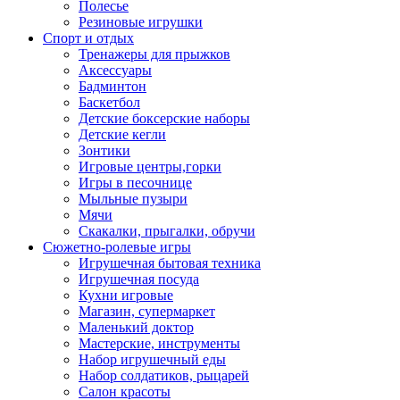
Полесье
Резиновые игрушки
Спорт и отдых
Тренажеры для прыжков
Аксессуары
Бадминтон
Баскетбол
Детские боксерские наборы
Детские кегли
Зонтики
Игровые центры,горки
Игры в песочнице
Мыльные пузыри
Мячи
Скакалки, прыгалки, обручи
Сюжетно-ролевые игры
Игрушечная бытовая техника
Игрушечная посуда
Кухни игровые
Магазин, супермаркет
Маленький доктор
Мастерские, инструменты
Набор игрушечный еды
Набор солдатиков, рыцарей
Салон красоты