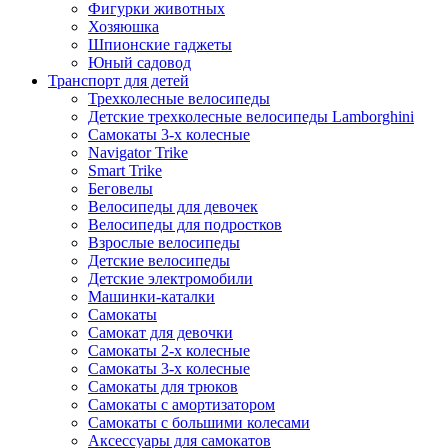
Фигурки животных
Хозяюшка
Шпионские гаджеты
Юный садовод
Транспорт для детей
Трехколесные велосипеды
Детские трехколесные велосипеды Lamborghini
Самокаты 3-х колесные
Navigator Trike
Smart Trike
Беговелы
Велосипеды для девочек
Велосипеды для подростков
Взрослые велосипеды
Детские велосипеды
Детские электромобили
Машинки-каталки
Самокаты
Самокат для девочки
Самокаты 2-х колесные
Самокаты 3-х колесные
Самокаты для трюков
Самокаты с амортизатором
Самокаты с большими колесами
Аксессуары для самокатов