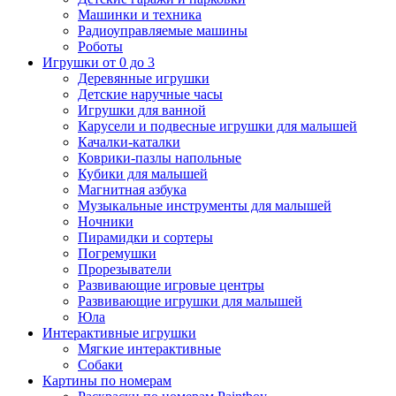
Машинки и техника
Радиоуправляемые машины
Роботы
Игрушки от 0 до 3
Деревянные игрушки
Детские наручные часы
Игрушки для ванной
Карусели и подвесные игрушки для малышей
Качалки-каталки
Коврики-пазлы напольные
Кубики для малышей
Магнитная азбука
Музыкальные инструменты для малышей
Ночники
Пирамидки и сортеры
Погремушки
Прорезыватели
Развивающие игровые центры
Развивающие игрушки для малышей
Юла
Интерактивные игрушки
Мягкие интерактивные
Собаки
Картины по номерам