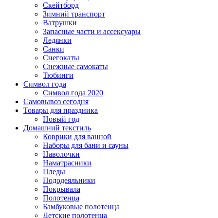
Скейтборд
Зимний транспорт
Ватрушки
Запасные части и ассексуары
Ледянки
Санки
Снегокаты
Снежные самокаты
Тюбинги
Символ года
Символ года 2020
Самовывоз сегодня
Товары для праздника
Новый год
Домашний текстиль
Коврики для ванной
Наборы для бани и сауны
Наволочки
Наматрасники
Пледы
Пододеяльники
Покрывала
Полотенца
Бамбуковые полотенца
Детские полотенца