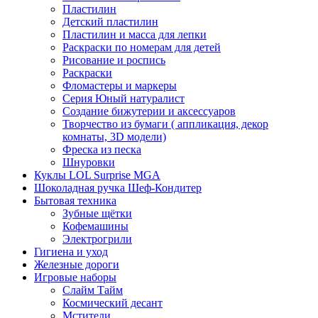
Пластилин
Детский пластилин
Пластилин и масса для лепки
Раскраски по номерам для детей
Рисование и роспись
Раскраски
Фломастеры и маркеры
Серия Юный натуралист
Создание бижутерии и аксессуаров
Творчество из бумаги ( аппликация, декор
комнаты, 3D модели)
Фреска из песка
Шнуровки
Куклы LOL Surprise MGA
Шоколадная ручка Шеф-Кондитер
Бытовая техника
Зубные щётки
Кофемашины
Электрогрили
Гигиена и уход
Железные дороги
Игровые наборы
Слайм Тайм
Космический десант
Мстители