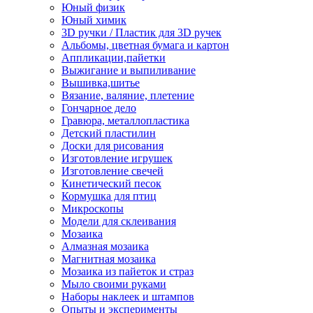
Юный физик
Юный химик
3D ручки / Пластик для 3D ручек
Альбомы, цветная бумага и картон
Аппликации,пайетки
Выжигание и выпиливание
Вышивка,шитье
Вязание, валяние, плетение
Гончарное дело
Гравюра, металлопластика
Детский пластилин
Доски для рисования
Изготовление игрушек
Изготовление свечей
Кинетический песок
Кормушка для птиц
Микроскопы
Модели для склеивания
Мозаика
Алмазная мозаика
Магнитная мозаика
Мозаика из пайеток и страз
Мыло своими руками
Наборы наклеек и штампов
Опыты и эксперименты