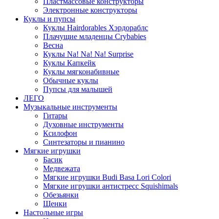
Пластмассовые конструкторы
Электронные конструкторы
Куклы и пупсы
Куклы Hairdorables Хэрдораблс
Плачущие младенцы Crybabies
Весна
Куклы Na! Na! Na! Surprise
Куклы Капкейк
Куклы мягконабивные
Обычные куклы
Пупсы для малышей
ЛЕГО
Музыкальные инструменты
Гитары
Духовные инструменты
Ксилофон
Синтезаторы и пианино
Мягкие игрушки
Басик
Медвежата
Мягкие игрушки Budi Basa Lori Colori
Мягкие игрушки антистресс Squishimals
Обезьянки
Щенки
Настольные игры