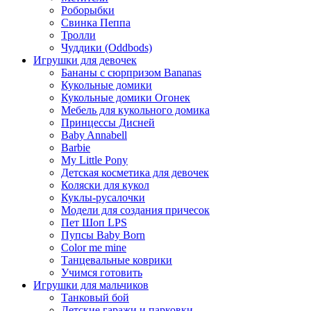
Роборыбки
Свинка Пеппа
Тролли
Чуддики (Oddbods)
Игрушки для девочек
Бананы с сюрпризом Bananas
Кукольные домики
Кукольные домики Огонек
Мебель для кукольного домика
Принцессы Дисней
Baby Annabell
Barbie
My Little Pony
Детская косметика для девочек
Коляски для кукол
Куклы-русалочки
Модели для создания причесок
Пет Шоп LPS
Пупсы Baby Born
Сolor me mine
Танцевальные коврики
Учимся готовить
Игрушки для мальчиков
Танковый бой
Детские гаражи и парковки