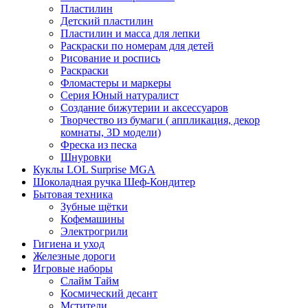
Пластилин
Детский пластилин
Пластилин и масса для лепки
Раскраски по номерам для детей
Рисование и роспись
Раскраски
Фломастеры и маркеры
Серия Юный натуралист
Создание бижутерии и аксессуаров
Творчество из бумаги ( аппликация, декор
комнаты, 3D модели)
Фреска из песка
Шнуровки
Куклы LOL Surprise MGA
Шоколадная ручка Шеф-Кондитер
Бытовая техника
Зубные щётки
Кофемашины
Электрогрили
Гигиена и уход
Железные дороги
Игровые наборы
Слайм Тайм
Космический десант
Мстители