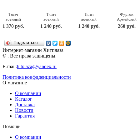
Тягач
Тягач
Тягач
Фургон
военный
военный
военный
Армейский
Щит с
Щит с
Щит с
22,5х11,5х15
1 370 руб.
1 240 руб.
1 240 руб.
260 руб.
вертолетом
танком
кунгом
238
56х25х26,5
56х21х21,5
57,5х25х21,5
Нордпласт
см. Н-256
см. Н-258
см. Н-257
Поделиться…
Нордпласт
Нордпласт
Нордпласт
Интернет-магазин Хитплаза
© . Все права защищены.
E-mail:
hitplaza@yandex.ru
Политика конфиденциальности
О магазине
О компании
Каталог
Доставка
Новости
Гарантия
Помощь
О компании