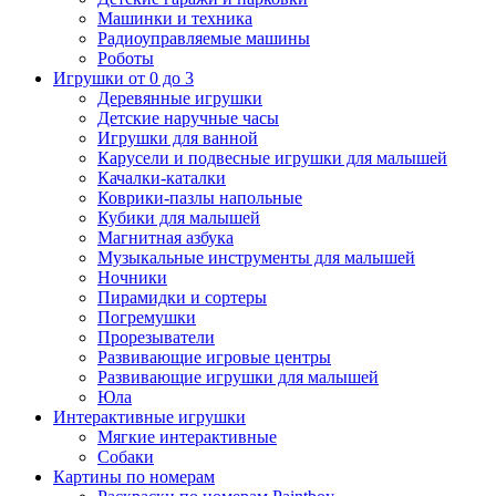
Машинки и техника
Радиоуправляемые машины
Роботы
Игрушки от 0 до 3
Деревянные игрушки
Детские наручные часы
Игрушки для ванной
Карусели и подвесные игрушки для малышей
Качалки-каталки
Коврики-пазлы напольные
Кубики для малышей
Магнитная азбука
Музыкальные инструменты для малышей
Ночники
Пирамидки и сортеры
Погремушки
Прорезыватели
Развивающие игровые центры
Развивающие игрушки для малышей
Юла
Интерактивные игрушки
Мягкие интерактивные
Собаки
Картины по номерам