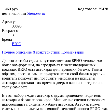
1 460 руб.
Код товара:
25428
нет в наличии
Уведомить
Артикул
33893
Возраст от
3
Бренд
BRIO
Полное описание
Характеристики
Комментарии
Для того чтобы сделать путешествие для БРИО-человечков
более комфортным, на аэродромах и железнодорожных
вокзалах BRIO есть автокары для перевозки багажа. Таким
образом, пассажирам не придется нести свой багаж в руках –
водитель поможет им погрузить чемоданы на прицепы
автокара и доставит их прямо к дверям вагона поезда или к
трапу самолёта.
В этот набор входит автокар с двумя прицепами, водитель
автокара и багаж пассажиров. Магнитные сцепки позволяют
присоединять прицепы к кабине автокара. Автокар может
ездить как по рельсам деревянной железной дороги БРИО, так