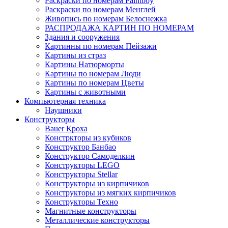
Раскраски по номерам Paintboy
Раскраски по номерам Менглей
Живопись по номерам Белоснежка
РАСПРОДАЖА КАРТИН ПО НОМЕРАМ
Здания и сооружения
Картинны по номерам Пейзажи
Картины из страз
Картины Натюрморты
Картины по номерам Люди
Картины по номерам Цветы
Картины с животными
Компьютерная техника
Наушники
Конструкторы
Bauer Кроха
Констркторы из кубиков
Конструктор Банбао
Конструктор Самоделкин
Конструкторы LEGO
Конструкторы Stellar
Конструкторы из кирпичиков
Конструкторы из мягких кирпичиков
Конструкторы Техно
Магнитные конструкторы
Металлические конструкторы