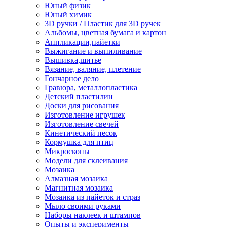
Юный физик
Юный химик
3D ручки / Пластик для 3D ручек
Альбомы, цветная бумага и картон
Аппликации,пайетки
Выжигание и выпиливание
Вышивка,шитье
Вязание, валяние, плетение
Гончарное дело
Гравюра, металлопластика
Детский пластилин
Доски для рисования
Изготовление игрушек
Изготовление свечей
Кинетический песок
Кормушка для птиц
Микроскопы
Модели для склеивания
Мозаика
Алмазная мозаика
Магнитная мозаика
Мозаика из пайеток и страз
Мыло своими руками
Наборы наклеек и штампов
Опыты и эксперименты