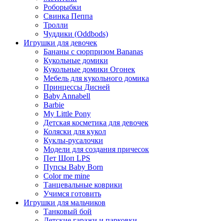
Роборыбки
Свинка Пеппа
Тролли
Чуддики (Oddbods)
Игрушки для девочек
Бананы с сюрпризом Bananas
Кукольные домики
Кукольные домики Огонек
Мебель для кукольного домика
Принцессы Дисней
Baby Annabell
Barbie
My Little Pony
Детская косметика для девочек
Коляски для кукол
Куклы-русалочки
Модели для создания причесок
Пет Шоп LPS
Пупсы Baby Born
Сolor me mine
Танцевальные коврики
Учимся готовить
Игрушки для мальчиков
Танковый бой
Детские гаражи и парковки