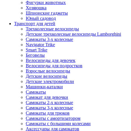
Фигурки животных
Хозяюшка
Шпионские гаджеты
Юный садовод
Транспорт для детей
Трехколесные велосипеды
Детские трехколесные велосипеды Lamborghini
Самокаты 3-х колесные
Navigator Trike
Smart Trike
Беговелы
Велосипеды для девочек
Велосипеды для подростков
Взрослые велосипеды
Детские велосипеды
Детские электромобили
Машинки-каталки
Самокаты
Самокат для девочки
Самокаты 2-х колесные
Самокаты 3-х колесные
Самокаты для трюков
Самокаты с амортизатором
Самокаты с большими колесами
Аксессуары для самокатов