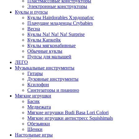
Пластмассовые конструкторы
Электронные конструкторы
Куклы и пупсы
Куклы Hairdorables Хэрдораблс
Плачущие младенцы Crybabies
Весна
Куклы Na! Na! Na! Surprise
Куклы Капкейк
Куклы мягконабивные
Обычные куклы
Пупсы для малышей
ЛЕГО
Музыкальные инструменты
Гитары
Духовные инструменты
Ксилофон
Синтезаторы и пианино
Мягкие игрушки
Басик
Медвежата
Мягкие игрушки Budi Basa Lori Colori
Мягкие игрушки антистресс Squishimals
Обезьянки
Щенки
Настольные игры