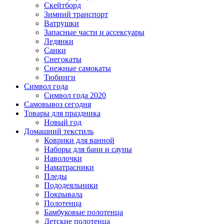
Скейтборд
Зимний транспорт
Ватрушки
Запасные части и ассексуары
Ледянки
Санки
Снегокаты
Снежные самокаты
Тюбинги
Символ года
Символ года 2020
Самовывоз сегодня
Товары для праздника
Новый год
Домашний текстиль
Коврики для ванной
Наборы для бани и сауны
Наволочки
Наматрасники
Пледы
Пододеяльники
Покрывала
Полотенца
Бамбуковые полотенца
Детские полотенца