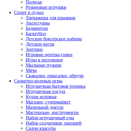
Полесье
Резиновые игрушки
Спорт и отдых
Тренажеры для прыжков
Аксессуары
Бадминтон
Баскетбол
Детские боксерские наборы
Детские кегли
Зонтики
Игровые центры,горки
Игры в песочнице
Мыльные пузыри
Мячи
Скакалки, прыгалки, обручи
Сюжетно-ролевые игры
Игрушечная бытовая техника
Игрушечная посуда
Кухни игровые
Магазин, супермаркет
Маленький доктор
Мастерские, инструменты
Набор игрушечный еды
Набор солдатиков, рыцарей
Салон красоты