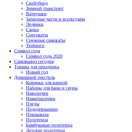
Скейтборд
Зимний транспорт
Ватрушки
Запасные части и ассексуары
Ледянки
Санки
Снегокаты
Снежные самокаты
Тюбинги
Символ года
Символ года 2020
Самовывоз сегодня
Товары для праздника
Новый год
Домашний текстиль
Коврики для ванной
Наборы для бани и сауны
Наволочки
Наматрасники
Пледы
Пододеяльники
Покрывала
Полотенца
Бамбуковые полотенца
Детские полотенца