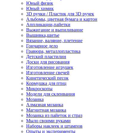
Юный физик
Юный химик
3D ручки / Пластик для 3D ручек
Альбомы, цветная бумага и картон
Аппликации,пайетки
Выжигание и выпиливание
Вышивка,шитье
Вязание, валяние, плетение
Гончарное дело
Гравюра, металлопластика
Детский пластилин
Доски для рисования
Изготовление игрушек
Изготовление свечей
Кинетический песок
Кормушка для птиц
Микроскопы
Модели для склеивания
Мозаика
Алмазная мозаика
Магнитная мозаика
Мозаика из пайеток и страз
Мыло своими руками
Наборы наклеек и штампов
Опыты и эксперименты