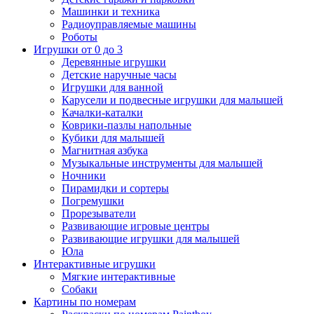
Машинки и техника
Радиоуправляемые машины
Роботы
Игрушки от 0 до 3
Деревянные игрушки
Детские наручные часы
Игрушки для ванной
Карусели и подвесные игрушки для малышей
Качалки-каталки
Коврики-пазлы напольные
Кубики для малышей
Магнитная азбука
Музыкальные инструменты для малышей
Ночники
Пирамидки и сортеры
Погремушки
Прорезыватели
Развивающие игровые центры
Развивающие игрушки для малышей
Юла
Интерактивные игрушки
Мягкие интерактивные
Собаки
Картины по номерам