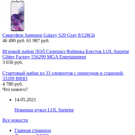
Смартфон Samsung Galaxy S20 Gray 8/128Gb
46 490 руб.
61 987 руб.
Игровой набор ЛОЛ Сюрприз Фабрика Блесток LOL Surprise
Glitter Factory 556299 MGA Entertainment
3 650 руб.
Стартовый набор из 33 элементов с переездом и станцией,
33209 BRIO
4 780 руб.
Что нового?
14.05.2021
Новинки кукол LOL Surprise
Все новости
Главная страница