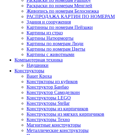
Раскраски по номерам Paintboy
Раскраски по номерам Менглей
Живопись по номерам Белоснежка
РАСПРОДАЖА КАРТИН ПО НОМЕРАМ
Здания и сооружения
Картинны по номерам Пейзажи
Картины из страз
Картины Натюрморты
Картины по номерам Люди
Картины по номерам Цветы
Картины с животными
Компьютерная техника
Наушники
Конструкторы
Bauer Кроха
Констркторы из кубиков
Конструктор Банбао
Конструктор Самоделкин
Конструкторы LEGO
Конструкторы Stellar
Конструкторы из кирпичиков
Конструкторы из мягких кирпичиков
Конструкторы Техно
Магнитные конструкторы
Металлические конструкторы