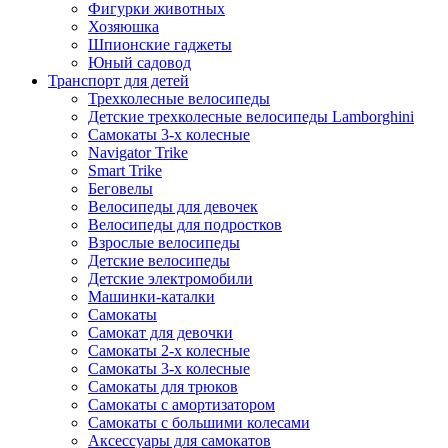
Фигурки животных
Хозяюшка
Шпионские гаджеты
Юный садовод
Транспорт для детей
Трехколесные велосипеды
Детские трехколесные велосипеды Lamborghini
Самокаты 3-х колесные
Navigator Trike
Smart Trike
Беговелы
Велосипеды для девочек
Велосипеды для подростков
Взрослые велосипеды
Детские велосипеды
Детские электромобили
Машинки-каталки
Самокаты
Самокат для девочки
Самокаты 2-х колесные
Самокаты 3-х колесные
Самокаты для трюков
Самокаты с амортизатором
Самокаты с большими колесами
Аксессуары для самокатов