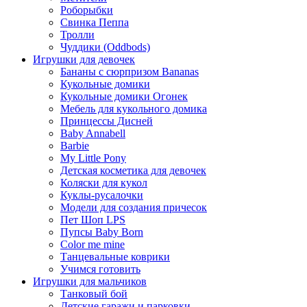
Роборыбки
Свинка Пеппа
Тролли
Чуддики (Oddbods)
Игрушки для девочек
Бананы с сюрпризом Bananas
Кукольные домики
Кукольные домики Огонек
Мебель для кукольного домика
Принцессы Дисней
Baby Annabell
Barbie
My Little Pony
Детская косметика для девочек
Коляски для кукол
Куклы-русалочки
Модели для создания причесок
Пет Шоп LPS
Пупсы Baby Born
Сolor me mine
Танцевальные коврики
Учимся готовить
Игрушки для мальчиков
Танковый бой
Детские гаражи и парковки