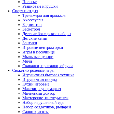
Полесье
Резиновые игрушки
Спорт и отдых
Тренажеры для прыжков
Аксессуары
Бадминтон
Баскетбол
Детские боксерские наборы
Детские кегли
Зонтики
Игровые центры,горки
Игры в песочнице
Мыльные пузыри
Мячи
Скакалки, прыгалки, обручи
Сюжетно-ролевые игры
Игрушечная бытовая техника
Игрушечная посуда
Кухни игровые
Магазин, супермаркет
Маленький доктор
Мастерские, инструменты
Набор игрушечный еды
Набор солдатиков, рыцарей
Салон красоты