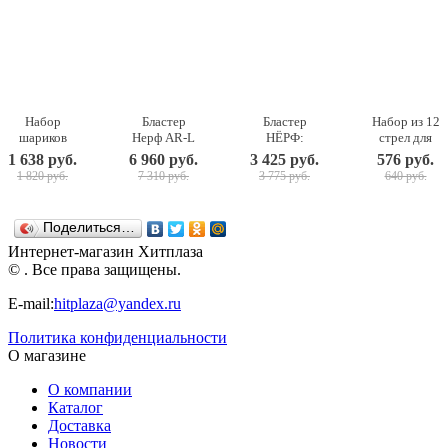
Набор
Бластер
Бластер
Набор из 12
шариков
Нерф AR-L
НЁРФ:
стрел для
Nerf Rival,
Фортнайт
Зомби
бластера
1 638 руб.
6 960 руб.
3 425 руб.
576 руб.
25 штук
Скар Nerf
страйк -
Нёрф Зомби
1 820 руб.
7 310 руб.
3 775 руб.
640 руб.
Fortnite
Реврипер
Страйк
E6158
NERF
NERF
Hasbro
Поделиться…
Интернет-магазин Хитплаза
© . Все права защищены.
E-mail:
hitplaza@yandex.ru
Политика конфиденциальности
О магазине
О компании
Каталог
Доставка
Новости