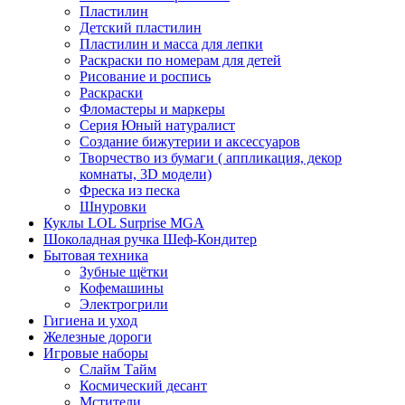
Пластилин
Детский пластилин
Пластилин и масса для лепки
Раскраски по номерам для детей
Рисование и роспись
Раскраски
Фломастеры и маркеры
Серия Юный натуралист
Создание бижутерии и аксессуаров
Творчество из бумаги ( аппликация, декор
комнаты, 3D модели)
Фреска из песка
Шнуровки
Куклы LOL Surprise MGA
Шоколадная ручка Шеф-Кондитер
Бытовая техника
Зубные щётки
Кофемашины
Электрогрили
Гигиена и уход
Железные дороги
Игровые наборы
Слайм Тайм
Космический десант
Мстители