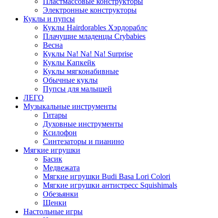
Пластмассовые конструкторы
Электронные конструкторы
Куклы и пупсы
Куклы Hairdorables Хэрдораблс
Плачущие младенцы Crybabies
Весна
Куклы Na! Na! Na! Surprise
Куклы Капкейк
Куклы мягконабивные
Обычные куклы
Пупсы для малышей
ЛЕГО
Музыкальные инструменты
Гитары
Духовные инструменты
Ксилофон
Синтезаторы и пианино
Мягкие игрушки
Басик
Медвежата
Мягкие игрушки Budi Basa Lori Colori
Мягкие игрушки антистресс Squishimals
Обезьянки
Щенки
Настольные игры