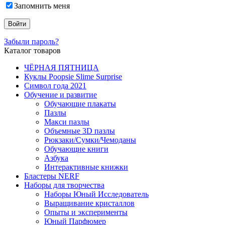
Запомнить меня
Забыли пароль?
Каталог товаров
ЧЁРНАЯ ПЯТНИЦА
Куклы Poopsie Slime Surprise
Символ года 2021
Обучение и развитие
Обучающие плакаты
Пазлы
Макси пазлы
Объемные 3D пазлы
Рюкзаки/Сумки/Чемоданы
Обучающие книги
Азбука
Интерактивные книжки
Бластеры NERF
Наборы для творчества
Наборы Юный Исследователь
Выращивание кристаллов
Опыты и эксперименты
Юный Парфюмер