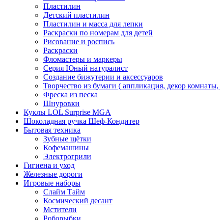
Пластилин
Детский пластилин
Пластилин и масса для лепки
Раскраски по номерам для детей
Рисование и роспись
Раскраски
Фломастеры и маркеры
Серия Юный натуралист
Создание бижутерии и аксессуаров
Творчество из бумаги ( аппликация, декор комнаты,
Фреска из песка
Шнуровки
Куклы LOL Surprise MGA
Шоколадная ручка Шеф-Кондитер
Бытовая техника
Зубные щётки
Кофемашины
Электрогрили
Гигиена и уход
Железные дороги
Игровые наборы
Слайм Тайм
Космический десант
Мстители
Роборыбки