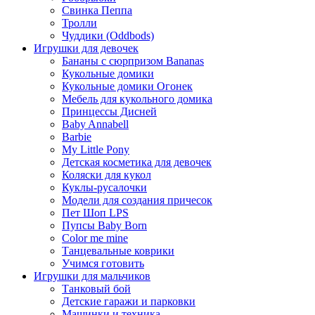
Свинка Пеппа
Тролли
Чуддики (Oddbods)
Игрушки для девочек
Бананы с сюрпризом Bananas
Кукольные домики
Кукольные домики Огонек
Мебель для кукольного домика
Принцессы Дисней
Baby Annabell
Barbie
My Little Pony
Детская косметика для девочек
Коляски для кукол
Куклы-русалочки
Модели для создания причесок
Пет Шоп LPS
Пупсы Baby Born
Сolor me mine
Танцевальные коврики
Учимся готовить
Игрушки для мальчиков
Танковый бой
Детские гаражи и парковки
Машинки и техника