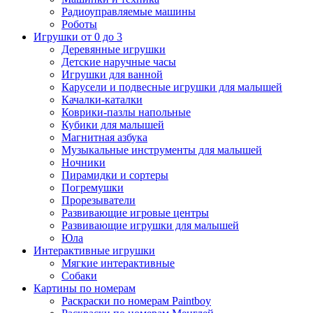
Радиоуправляемые машины
Роботы
Игрушки от 0 до 3
Деревянные игрушки
Детские наручные часы
Игрушки для ванной
Карусели и подвесные игрушки для малышей
Качалки-каталки
Коврики-пазлы напольные
Кубики для малышей
Магнитная азбука
Музыкальные инструменты для малышей
Ночники
Пирамидки и сортеры
Погремушки
Прорезыватели
Развивающие игровые центры
Развивающие игрушки для малышей
Юла
Интерактивные игрушки
Мягкие интерактивные
Собаки
Картины по номерам
Раскраски по номерам Paintboy