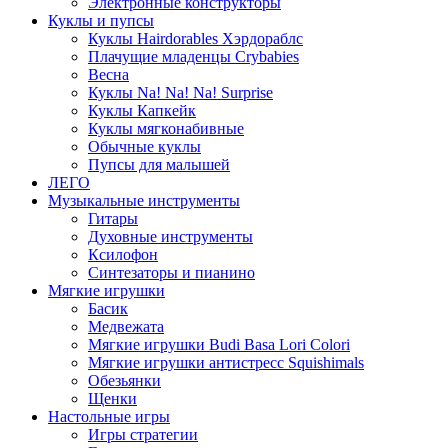
Электронные конструкторы
Куклы и пупсы
Куклы Hairdorables Хэрдораблс
Плачущие младенцы Crybabies
Весна
Куклы Na! Na! Na! Surprise
Куклы Капкейк
Куклы мягконабивные
Обычные куклы
Пупсы для малышей
ЛЕГО
Музыкальные инструменты
Гитары
Духовные инструменты
Ксилофон
Синтезаторы и пианино
Мягкие игрушки
Басик
Медвежата
Мягкие игрушки Budi Basa Lori Colori
Мягкие игрушки антистресс Squishimals
Обезьянки
Щенки
Настольные игры
Игры стратегии