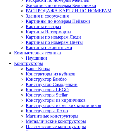
Раскраски по номерам Менглей
Живопись по номерам Белоснежка
РАСПРОДАЖА КАРТИН ПО НОМЕРАМ
Здания и сооружения
Картинны по номерам Пейзажи
Картины из страз
Картины Натюрморты
Картины по номерам Люди
Картины по номерам Цветы
Картины с животными
Компьютерная техника
Наушники
Конструкторы
Bauer Кроха
Констркторы из кубиков
Конструктор Банбао
Конструктор Самоделкин
Конструкторы LEGO
Конструкторы Stellar
Конструкторы из кирпичиков
Конструкторы из мягких кирпичиков
Конструкторы Техно
Магнитные конструкторы
Металлические конструкторы
Пластмассовые конструкторы