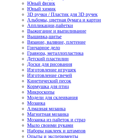
Юный физик
Юный химик
3D ручки / Пластик для 3D ручек
Альбомы, цветная бумага и картон
Аппликации,пайетки
Выжигание и выпиливание
Вышивка,шитье
Вязание, валяние, плетение
Гончарное дело
Гравюра, металлопластика
Детский пластилин
Доски для рисования
Изготовление игрушек
Изготовление свечей
Кинетический песок
Кормушка для птиц
Микроскопы
Модели для склеивания
Мозаика
Алмазная мозаика
Магнитная мозаика
Мозаика из пайеток и страз
Мыло своими руками
Наборы наклеек и штампов
Опыты и эксперименты