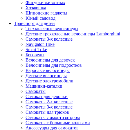
Фигурки животных
Хозяюшка
Шпионские гаджеты
Юный садовод
Транспорт для детей
Трехколесные велосипеды
Детские трехколесные велосипеды Lamborghini
Самокаты 3-х колесные
Navigator Trike
Smart Trike
Беговелы
Велосипеды для девочек
Велосипеды для подростков
Взрослые велосипеды
Детские велосипеды
Детские электромобили
Машинки-каталки
Самокаты
Самокат для девочки
Самокаты 2-х колесные
Самокаты 3-х колесные
Самокаты для трюков
Самокаты с амортизатором
Самокаты с большими колесами
Аксессуары для самокатов