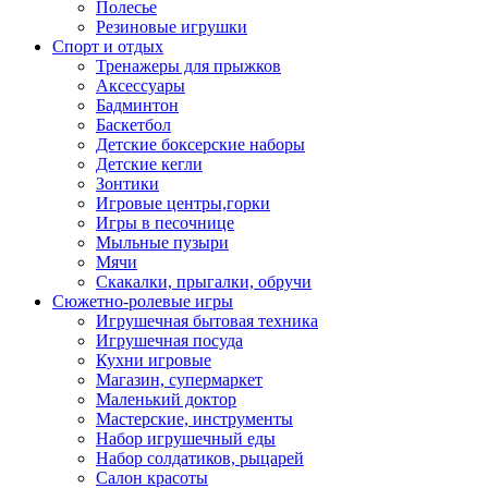
Полесье
Резиновые игрушки
Спорт и отдых
Тренажеры для прыжков
Аксессуары
Бадминтон
Баскетбол
Детские боксерские наборы
Детские кегли
Зонтики
Игровые центры,горки
Игры в песочнице
Мыльные пузыри
Мячи
Скакалки, прыгалки, обручи
Сюжетно-ролевые игры
Игрушечная бытовая техника
Игрушечная посуда
Кухни игровые
Магазин, супермаркет
Маленький доктор
Мастерские, инструменты
Набор игрушечный еды
Набор солдатиков, рыцарей
Салон красоты