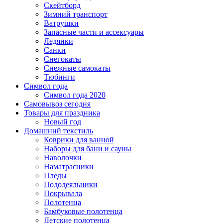
Скейтборд
Зимний транспорт
Ватрушки
Запасные части и ассексуары
Ледянки
Санки
Снегокаты
Снежные самокаты
Тюбинги
Символ года
Символ года 2020
Самовывоз сегодня
Товары для праздника
Новый год
Домашний текстиль
Коврики для ванной
Наборы для бани и сауны
Наволочки
Наматрасники
Пледы
Пододеяльники
Покрывала
Полотенца
Бамбуковые полотенца
Детские полотенца