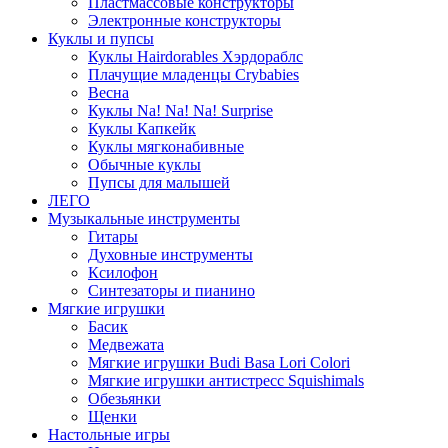
Пластмассовые конструкторы
Электронные конструкторы
Куклы и пупсы
Куклы Hairdorables Хэрдораблс
Плачущие младенцы Crybabies
Весна
Куклы Na! Na! Na! Surprise
Куклы Капкейк
Куклы мягконабивные
Обычные куклы
Пупсы для малышей
ЛЕГО
Музыкальные инструменты
Гитары
Духовные инструменты
Ксилофон
Синтезаторы и пианино
Мягкие игрушки
Басик
Медвежата
Мягкие игрушки Budi Basa Lori Colori
Мягкие игрушки антистресс Squishimals
Обезьянки
Щенки
Настольные игры