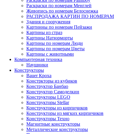
Раскраски по номерам Paintboy
Раскраски по номерам Менглей
Живопись по номерам Белоснежка
РАСПРОДАЖА КАРТИН ПО НОМЕРАМ
Здания и сооружения
Картинны по номерам Пейзажи
Картины из страз
Картины Натюрморты
Картины по номерам Люди
Картины по номерам Цветы
Картины с животными
Компьютерная техника
Наушники
Конструкторы
Bauer Кроха
Констркторы из кубиков
Конструктор Банбао
Конструктор Самоделкин
Конструкторы LEGO
Конструкторы Stellar
Конструкторы из кирпичиков
Конструкторы из мягких кирпичиков
Конструкторы Техно
Магнитные конструкторы
Металлические конструкторы