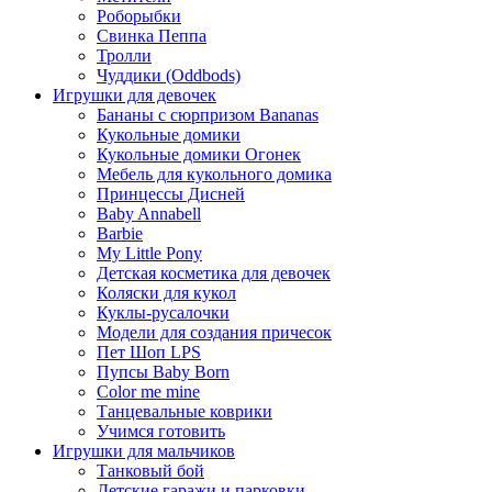
Роборыбки
Свинка Пеппа
Тролли
Чуддики (Oddbods)
Игрушки для девочек
Бананы с сюрпризом Bananas
Кукольные домики
Кукольные домики Огонек
Мебель для кукольного домика
Принцессы Дисней
Baby Annabell
Barbie
My Little Pony
Детская косметика для девочек
Коляски для кукол
Куклы-русалочки
Модели для создания причесок
Пет Шоп LPS
Пупсы Baby Born
Сolor me mine
Танцевальные коврики
Учимся готовить
Игрушки для мальчиков
Танковый бой
Детские гаражи и парковки