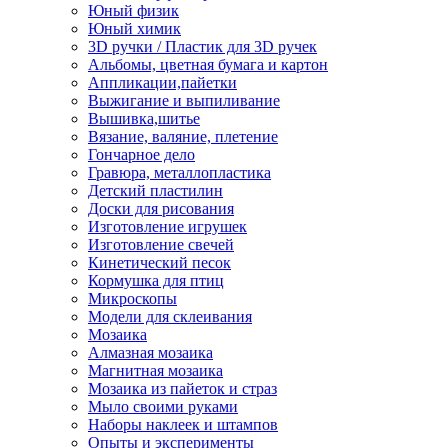
Юный физик
Юный химик
3D ручки / Пластик для 3D ручек
Альбомы, цветная бумага и картон
Аппликации,пайетки
Выжигание и выпиливание
Вышивка,шитье
Вязание, валяние, плетение
Гончарное дело
Гравюра, металлопластика
Детский пластилин
Доски для рисования
Изготовление игрушек
Изготовление свечей
Кинетический песок
Кормушка для птиц
Микроскопы
Модели для склеивания
Мозаика
Алмазная мозаика
Магнитная мозаика
Мозаика из пайеток и страз
Мыло своими руками
Наборы наклеек и штампов
Опыты и эксперименты