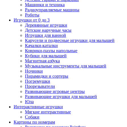
Машинки и техника
Радиоуправляемые машины
Роботы
Игрушки от 0 до 3
Деревянные игрушки
Детские наручные часы
Игрушки для ванной
Карусели и подвесные игрушки для малышей
Качалки-каталки
Коврики-пазлы напольные
Кубики для малышей
Магнитная азбука
Музыкальные инструменты для малышей
Ночники
Пирамидки и сортеры
Погремушки
Прорезыватели
Развивающие игровые центры
Развивающие игрушки для малышей
Юла
Интерактивные игрушки
Мягкие интерактивные
Собаки
Картины по номерам