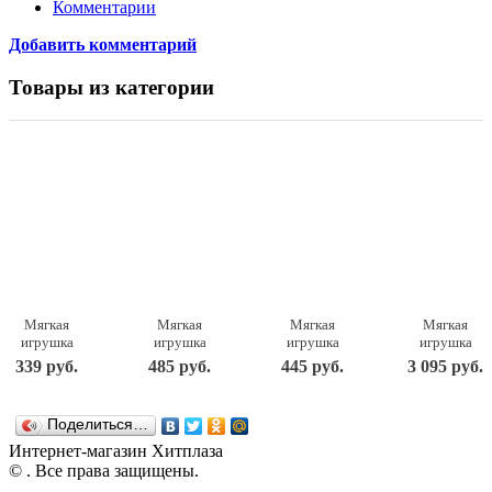
Комментарии
Добавить комментарий
Товары из категории
Мягкая
Мягкая
Мягкая
Мягкая
игрушка
игрушка
игрушка
игрушка
Собака в
Собака в
Собака в
Собачка
339 руб.
485 руб.
445 руб.
3 095 руб.
платье, 16
ушанке с
шапке, 18
бежевая
см
шарфом 24
см.
Drema
см.
BabyDou
Поделиться…
111D с
белым и
Интернет-магазин Хитплаза
розовым
© . Все права защищены.
шумом