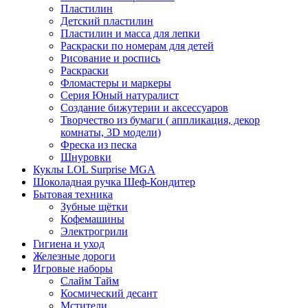
Пластилин
Детский пластилин
Пластилин и масса для лепки
Раскраски по номерам для детей
Рисование и роспись
Раскраски
Фломастеры и маркеры
Серия Юный натуралист
Создание бижутерии и аксессуаров
Творчество из бумаги ( аппликация, декор
комнаты, 3D модели)
Фреска из песка
Шнуровки
Куклы LOL Surprise MGA
Шоколадная ручка Шеф-Кондитер
Бытовая техника
Зубные щётки
Кофемашины
Электрогрили
Гигиена и уход
Железные дороги
Игровые наборы
Слайм Тайм
Космический десант
Мстители