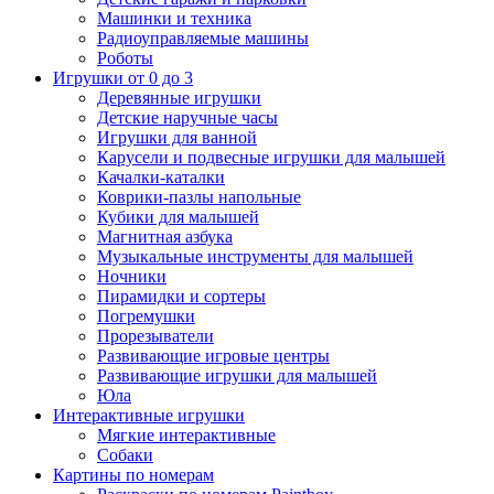
Машинки и техника
Радиоуправляемые машины
Роботы
Игрушки от 0 до 3
Деревянные игрушки
Детские наручные часы
Игрушки для ванной
Карусели и подвесные игрушки для малышей
Качалки-каталки
Коврики-пазлы напольные
Кубики для малышей
Магнитная азбука
Музыкальные инструменты для малышей
Ночники
Пирамидки и сортеры
Погремушки
Прорезыватели
Развивающие игровые центры
Развивающие игрушки для малышей
Юла
Интерактивные игрушки
Мягкие интерактивные
Собаки
Картины по номерам