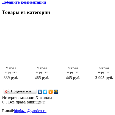
Добавить комментарий
Товары из категории
Мягкая
Мягкая
Мягкая
Мягкая
игрушка
игрушка
игрушка
игрушка
Собака в
Собака в
Собака в
Собачка
339 руб.
485 руб.
445 руб.
3 095 руб.
платье, 16
ушанке с
шапке, 18
бежевая
см
шарфом 24
см.
Drema
см.
BabyDou
Поделиться…
111D с
белым и
Интернет-магазин Хитплаза
розовым
© . Все права защищены.
шумом
E-mail:
hitplaza@yandex.ru