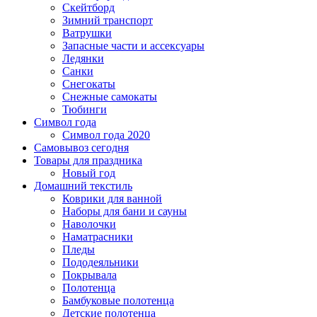
Скейтборд
Зимний транспорт
Ватрушки
Запасные части и ассексуары
Ледянки
Санки
Снегокаты
Снежные самокаты
Тюбинги
Символ года
Символ года 2020
Самовывоз сегодня
Товары для праздника
Новый год
Домашний текстиль
Коврики для ванной
Наборы для бани и сауны
Наволочки
Наматрасники
Пледы
Пододеяльники
Покрывала
Полотенца
Бамбуковые полотенца
Детские полотенца