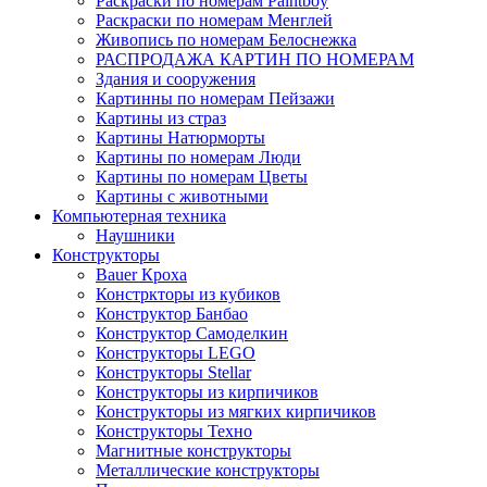
Раскраски по номерам Paintboy
Раскраски по номерам Менглей
Живопись по номерам Белоснежка
РАСПРОДАЖА КАРТИН ПО НОМЕРАМ
Здания и сооружения
Картинны по номерам Пейзажи
Картины из страз
Картины Натюрморты
Картины по номерам Люди
Картины по номерам Цветы
Картины с животными
Компьютерная техника
Наушники
Конструкторы
Bauer Кроха
Констркторы из кубиков
Конструктор Банбао
Конструктор Самоделкин
Конструкторы LEGO
Конструкторы Stellar
Конструкторы из кирпичиков
Конструкторы из мягких кирпичиков
Конструкторы Техно
Магнитные конструкторы
Металлические конструкторы