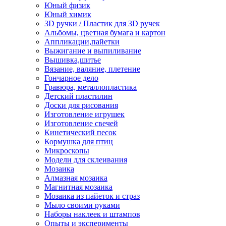
Юный физик
Юный химик
3D ручки / Пластик для 3D ручек
Альбомы, цветная бумага и картон
Аппликации,пайетки
Выжигание и выпиливание
Вышивка,шитье
Вязание, валяние, плетение
Гончарное дело
Гравюра, металлопластика
Детский пластилин
Доски для рисования
Изготовление игрушек
Изготовление свечей
Кинетический песок
Кормушка для птиц
Микроскопы
Модели для склеивания
Мозаика
Алмазная мозаика
Магнитная мозаика
Мозаика из пайеток и страз
Мыло своими руками
Наборы наклеек и штампов
Опыты и эксперименты