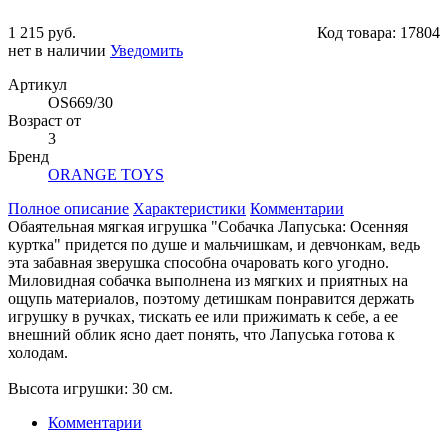
1 215 руб.
Код товара:
17804
нет в наличии
Уведомить
Артикул
OS669/30
Возраст от
3
Бренд
ORANGE TOYS
Полное описание
Характеристики
Комментарии
Обаятельная мягкая игрушка "Собачка Лапуська: Осенняя
куртка" придется по душе и мальчишкам, и девчонкам, ведь
эта забавная зверушка способна очаровать кого угодно.
Миловидная собачка выполнена из мягких и приятных на
ощупь материалов, поэтому детишкам понравится держать
игрушку в ручках, тискать ее или прижимать к себе, а ее
внешний облик ясно дает понять, что Лапуська готова к
холодам.
Высота игрушки: 30 см.
Комментарии