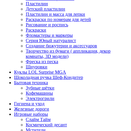
Пластилин
Детский пластилин
Пластилин и масса для лепки
Раскраски по номерам для детей
Рисование и роспись
Раскраски
Фломастеры и маркеры
Серия Юный натуралист
Создание бижутерии и аксессуаров
Творчество из бумаги ( аппликация, декор
комнаты, 3D модели)
Фреска из песка
Шнуровки
Куклы LOL Surprise MGA
Шоколадная ручка Шеф-Кондитер
Бытовая техника
Зубные щётки
Кофемашины
Электрогрили
Гигиена и уход
Железные дороги
Игровые наборы
Слайм Тайм
Космический десант
Мстители