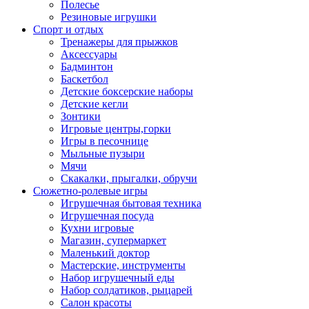
Полесье
Резиновые игрушки
Спорт и отдых
Тренажеры для прыжков
Аксессуары
Бадминтон
Баскетбол
Детские боксерские наборы
Детские кегли
Зонтики
Игровые центры,горки
Игры в песочнице
Мыльные пузыри
Мячи
Скакалки, прыгалки, обручи
Сюжетно-ролевые игры
Игрушечная бытовая техника
Игрушечная посуда
Кухни игровые
Магазин, супермаркет
Маленький доктор
Мастерские, инструменты
Набор игрушечный еды
Набор солдатиков, рыцарей
Салон красоты