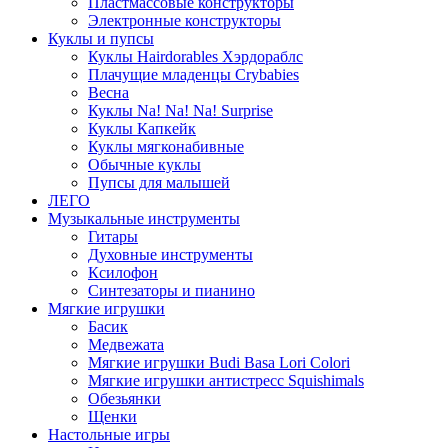
Пластмассовые конструкторы
Электронные конструкторы
Куклы и пупсы
Куклы Hairdorables Хэрдораблс
Плачущие младенцы Crybabies
Весна
Куклы Na! Na! Na! Surprise
Куклы Капкейк
Куклы мягконабивные
Обычные куклы
Пупсы для малышей
ЛЕГО
Музыкальные инструменты
Гитары
Духовные инструменты
Ксилофон
Синтезаторы и пианино
Мягкие игрушки
Басик
Медвежата
Мягкие игрушки Budi Basa Lori Colori
Мягкие игрушки антистресс Squishimals
Обезьянки
Щенки
Настольные игры