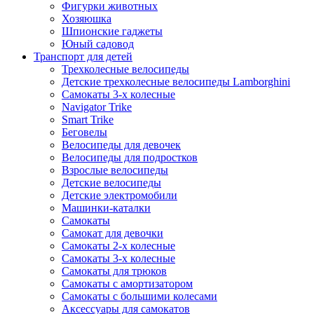
Фигурки животных
Хозяюшка
Шпионские гаджеты
Юный садовод
Транспорт для детей
Трехколесные велосипеды
Детские трехколесные велосипеды Lamborghini
Самокаты 3-х колесные
Navigator Trike
Smart Trike
Беговелы
Велосипеды для девочек
Велосипеды для подростков
Взрослые велосипеды
Детские велосипеды
Детские электромобили
Машинки-каталки
Самокаты
Самокат для девочки
Самокаты 2-х колесные
Самокаты 3-х колесные
Самокаты для трюков
Самокаты с амортизатором
Самокаты с большими колесами
Аксессуары для самокатов