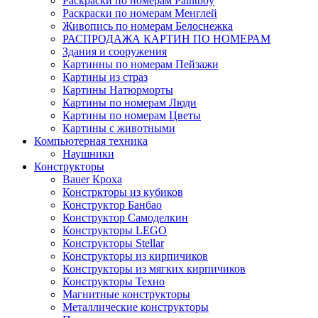
Раскраски по номерам Paintboy
Раскраски по номерам Менглей
Живопись по номерам Белоснежка
РАСПРОДАЖА КАРТИН ПО НОМЕРАМ
Здания и сооружения
Картинны по номерам Пейзажи
Картины из страз
Картины Натюрморты
Картины по номерам Люди
Картины по номерам Цветы
Картины с животными
Компьютерная техника
Наушники
Конструкторы
Bauer Кроха
Констркторы из кубиков
Конструктор Банбао
Конструктор Самоделкин
Конструкторы LEGO
Конструкторы Stellar
Конструкторы из кирпичиков
Конструкторы из мягких кирпичиков
Конструкторы Техно
Магнитные конструкторы
Металлические конструкторы