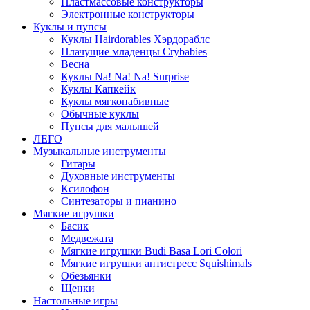
Пластмассовые конструкторы
Электронные конструкторы
Куклы и пупсы
Куклы Hairdorables Хэрдораблс
Плачущие младенцы Crybabies
Весна
Куклы Na! Na! Na! Surprise
Куклы Капкейк
Куклы мягконабивные
Обычные куклы
Пупсы для малышей
ЛЕГО
Музыкальные инструменты
Гитары
Духовные инструменты
Ксилофон
Синтезаторы и пианино
Мягкие игрушки
Басик
Медвежата
Мягкие игрушки Budi Basa Lori Colori
Мягкие игрушки антистресс Squishimals
Обезьянки
Щенки
Настольные игры