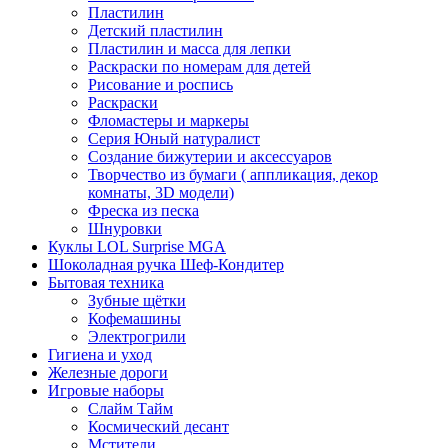
Пластилин
Детский пластилин
Пластилин и масса для лепки
Раскраски по номерам для детей
Рисование и роспись
Раскраски
Фломастеры и маркеры
Серия Юный натуралист
Создание бижутерии и аксессуаров
Творчество из бумаги ( аппликация, декор
комнаты, 3D модели)
Фреска из песка
Шнуровки
Куклы LOL Surprise MGA
Шоколадная ручка Шеф-Кондитер
Бытовая техника
Зубные щётки
Кофемашины
Электрогрили
Гигиена и уход
Железные дороги
Игровые наборы
Слайм Тайм
Космический десант
Мстители