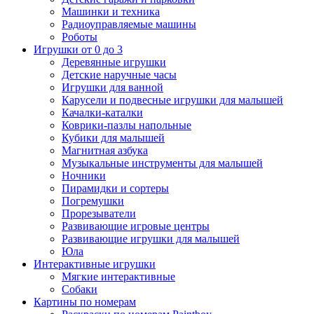
Машинки и техника
Радиоуправляемые машины
Роботы
Игрушки от 0 до 3
Деревянные игрушки
Детские наручные часы
Игрушки для ванной
Карусели и подвесные игрушки для малышей
Качалки-каталки
Коврики-пазлы напольные
Кубики для малышей
Магнитная азбука
Музыкальные инструменты для малышей
Ночники
Пирамидки и сортеры
Погремушки
Прорезыватели
Развивающие игровые центры
Развивающие игрушки для малышей
Юла
Интерактивные игрушки
Мягкие интерактивные
Собаки
Картины по номерам