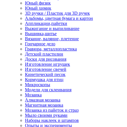
Юный физик
Юный химик
3D ручки / Пластик для 3D ручек
Альбомы, цветная бумага и картон
Аппликации,пайетки
Выжигание и выпиливание
Вышивка,шитье
Вязание, валяние, плетение
Гончарное дело
Гравюра, металлопластика
Детский пластилин
Доски для рисования
Изготовление игрушек
Изготовление свечей
Кинетический песок
Кормушка для птиц
Микроскопы
Модели для склеивания
Мозаика
Алмазная мозаика
Магнитная мозаика
Мозаика из пайеток и страз
Мыло своими руками
Наборы наклеек и штампов
Опыты и эксперименты