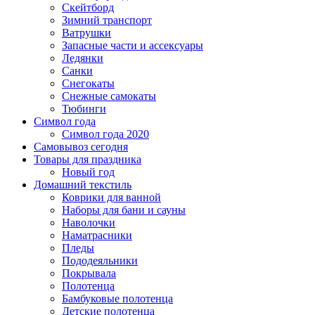
Скейтборд
Зимний транспорт
Ватрушки
Запасные части и ассексуары
Ледянки
Санки
Снегокаты
Снежные самокаты
Тюбинги
Символ года
Символ года 2020
Самовывоз сегодня
Товары для праздника
Новый год
Домашний текстиль
Коврики для ванной
Наборы для бани и сауны
Наволочки
Наматрасники
Пледы
Пододеяльники
Покрывала
Полотенца
Бамбуковые полотенца
Детские полотенца