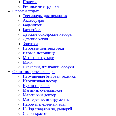
Полесье
Резиновые игрушки
Спорт и отдых
Тренажеры для прыжков
Аксессуары
Бадминтон
Баскетбол
Детские боксерские наборы
Детские кегли
Зонтики
Игровые центры,горки
Игры в песочнице
Мыльные пузыри
Мячи
Скакалки, прыгалки, обручи
Сюжетно-ролевые игры
Игрушечная бытовая техника
Игрушечная посуда
Кухни игровые
Магазин, супермаркет
Маленький доктор
Мастерские, инструменты
Набор игрушечный еды
Набор солдатиков, рыцарей
Салон красоты