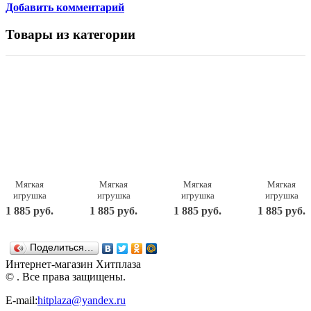
Добавить комментарий
Товары из категории
Мягкая
Мягкая
Мягкая
Мягкая
игрушка
игрушка
игрушка
игрушка
Budi Basa
Budi Basa
Budi Basa
Budi Basa
1 885 руб.
1 885 руб.
1 885 руб.
1 885 руб.
Lori Colori
Lori Colori
Lori Colori
Lori Colori
Тоши,
Нео,
Тёко,
Юки белый,
синий, 25
чёрный, 25
фуксия, 25
25 см LR25-
Поделиться…
см LR25-07
см LR25-06
см LR25-05
04
Интернет-магазин Хитплаза
© . Все права защищены.
E-mail:
hitplaza@yandex.ru