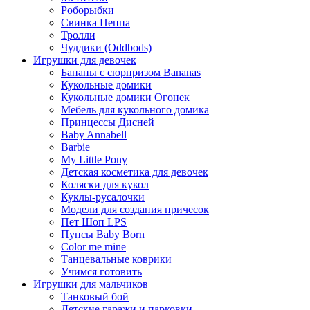
Роборыбки
Свинка Пеппа
Тролли
Чуддики (Oddbods)
Игрушки для девочек
Бананы с сюрпризом Bananas
Кукольные домики
Кукольные домики Огонек
Мебель для кукольного домика
Принцессы Дисней
Baby Annabell
Barbie
My Little Pony
Детская косметика для девочек
Коляски для кукол
Куклы-русалочки
Модели для создания причесок
Пет Шоп LPS
Пупсы Baby Born
Сolor me mine
Танцевальные коврики
Учимся готовить
Игрушки для мальчиков
Танковый бой
Детские гаражи и парковки