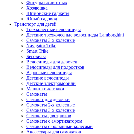
Фигурки животных
Хозяюшка
Шпионские гаджеты
Юный садовод
Транспорт для детей
Трехколесные велосипеды
Детские трехколесные велосипеды Lamborghini
Самокаты 3-х колесные
Navigator Trike
Smart Trike
Беговелы
Велосипеды для девочек
Велосипеды для подростков
Взрослые велосипеды
Детские велосипеды
Детские электромобили
Машинки-каталки
Самокаты
Самокат для девочки
Самокаты 2-х колесные
Самокаты 3-х колесные
Самокаты для трюков
Самокаты с амортизатором
Самокаты с большими колесами
Аксессуары для самокатов