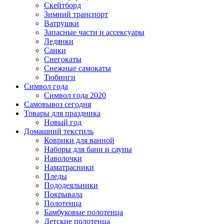
Скейтборд
Зимний транспорт
Ватрушки
Запасные части и ассексуары
Ледянки
Санки
Снегокаты
Снежные самокаты
Тюбинги
Символ года
Символ года 2020
Самовывоз сегодня
Товары для праздника
Новый год
Домашний текстиль
Коврики для ванной
Наборы для бани и сауны
Наволочки
Наматрасники
Пледы
Пододеяльники
Покрывала
Полотенца
Бамбуковые полотенца
Детские полотенца