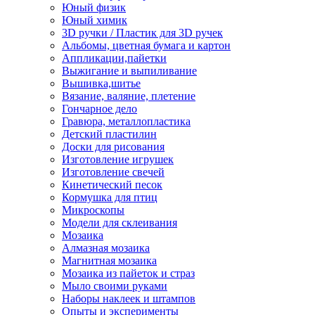
Юный физик
Юный химик
3D ручки / Пластик для 3D ручек
Альбомы, цветная бумага и картон
Аппликации,пайетки
Выжигание и выпиливание
Вышивка,шитье
Вязание, валяние, плетение
Гончарное дело
Гравюра, металлопластика
Детский пластилин
Доски для рисования
Изготовление игрушек
Изготовление свечей
Кинетический песок
Кормушка для птиц
Микроскопы
Модели для склеивания
Мозаика
Алмазная мозаика
Магнитная мозаика
Мозаика из пайеток и страз
Мыло своими руками
Наборы наклеек и штампов
Опыты и эксперименты