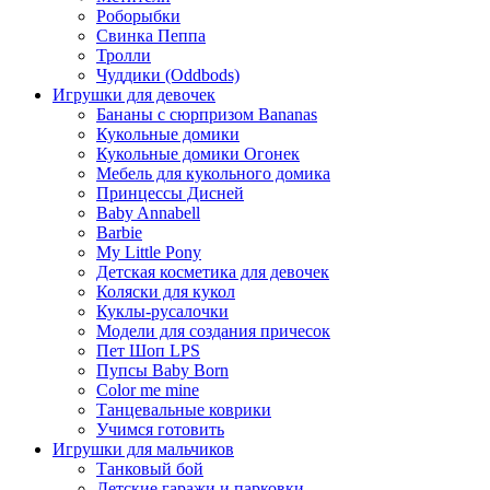
Роборыбки
Свинка Пеппа
Тролли
Чуддики (Oddbods)
Игрушки для девочек
Бананы с сюрпризом Bananas
Кукольные домики
Кукольные домики Огонек
Мебель для кукольного домика
Принцессы Дисней
Baby Annabell
Barbie
My Little Pony
Детская косметика для девочек
Коляски для кукол
Куклы-русалочки
Модели для создания причесок
Пет Шоп LPS
Пупсы Baby Born
Сolor me mine
Танцевальные коврики
Учимся готовить
Игрушки для мальчиков
Танковый бой
Детские гаражи и парковки