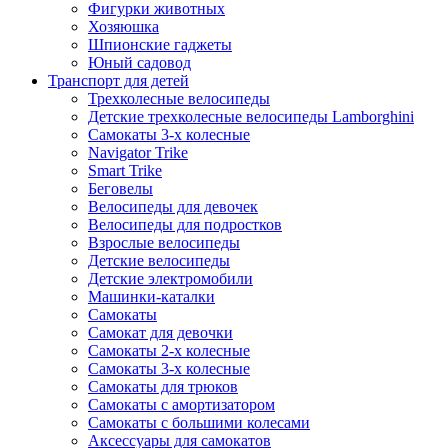
Фигурки животных
Хозяюшка
Шпионские гаджеты
Юный садовод
Транспорт для детей
Трехколесные велосипеды
Детские трехколесные велосипеды Lamborghini
Самокаты 3-х колесные
Navigator Trike
Smart Trike
Беговелы
Велосипеды для девочек
Велосипеды для подростков
Взрослые велосипеды
Детские велосипеды
Детские электромобили
Машинки-каталки
Самокаты
Самокат для девочки
Самокаты 2-х колесные
Самокаты 3-х колесные
Самокаты для трюков
Самокаты с амортизатором
Самокаты с большими колесами
Аксессуары для самокатов