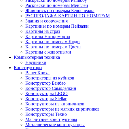
Раскраски по номерам Paintboy
Раскраски по номерам Менглей
Живопись по номерам Белоснежка
РАСПРОДАЖА КАРТИН ПО НОМЕРАМ
Здания и сооружения
Картинны по номерам Пейзажи
Картины из страз
Картины Натюрморты
Картины по номерам Люди
Картины по номерам Цветы
Картины с животными
Компьютерная техника
Наушники
Конструкторы
Bauer Кроха
Констркторы из кубиков
Конструктор Банбао
Конструктор Самоделкин
Конструкторы LEGO
Конструкторы Stellar
Конструкторы из кирпичиков
Конструкторы из мягких кирпичиков
Конструкторы Техно
Магнитные конструкторы
Металлические конструкторы