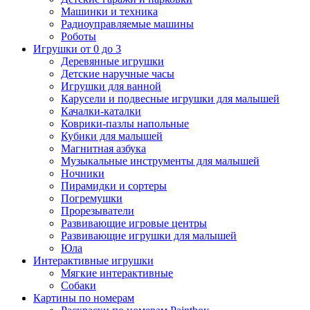
Машинки и техника
Радиоуправляемые машины
Роботы
Игрушки от 0 до 3
Деревянные игрушки
Детские наручные часы
Игрушки для ванной
Карусели и подвесные игрушки для малышей
Качалки-каталки
Коврики-пазлы напольные
Кубики для малышей
Магнитная азбука
Музыкальные инструменты для малышей
Ночники
Пирамидки и сортеры
Погремушки
Прорезыватели
Развивающие игровые центры
Развивающие игрушки для малышей
Юла
Интерактивные игрушки
Мягкие интерактивные
Собаки
Картины по номерам