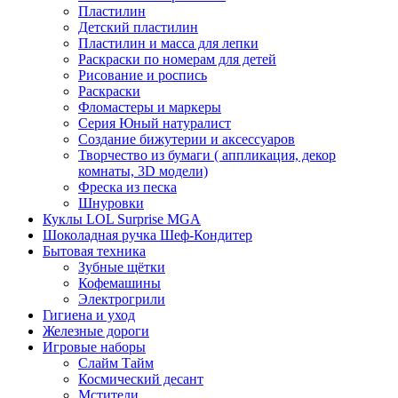
Пластилин
Детский пластилин
Пластилин и масса для лепки
Раскраски по номерам для детей
Рисование и роспись
Раскраски
Фломастеры и маркеры
Серия Юный натуралист
Создание бижутерии и аксессуаров
Творчество из бумаги ( аппликация, декор
комнаты, 3D модели)
Фреска из песка
Шнуровки
Куклы LOL Surprise MGA
Шоколадная ручка Шеф-Кондитер
Бытовая техника
Зубные щётки
Кофемашины
Электрогрили
Гигиена и уход
Железные дороги
Игровые наборы
Слайм Тайм
Космический десант
Мстители