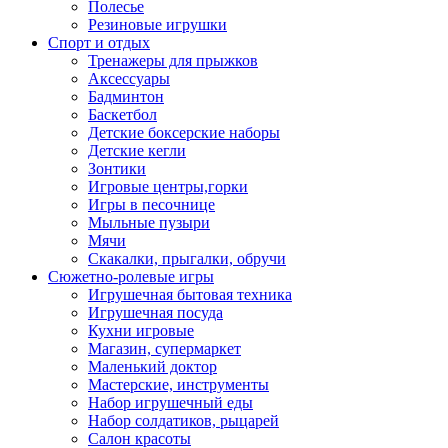
Полесье
Резиновые игрушки
Спорт и отдых
Тренажеры для прыжков
Аксессуары
Бадминтон
Баскетбол
Детские боксерские наборы
Детские кегли
Зонтики
Игровые центры,горки
Игры в песочнице
Мыльные пузыри
Мячи
Скакалки, прыгалки, обручи
Сюжетно-ролевые игры
Игрушечная бытовая техника
Игрушечная посуда
Кухни игровые
Магазин, супермаркет
Маленький доктор
Мастерские, инструменты
Набор игрушечный еды
Набор солдатиков, рыцарей
Салон красоты