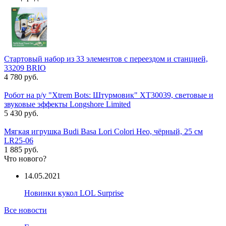
Стартовый набор из 33 элементов с переездом и станцией,
33209 BRIO
4 780 руб.
Робот на р/у "Xtrem Bots: Штурмовик" XT30039, световые и
звуковые эффекты Longshore Limited
5 430 руб.
Мягкая игрушка Budi Basa Lori Colori Нео, чёрный, 25 см
LR25-06
1 885 руб.
Что нового?
14.05.2021
Новинки кукол LOL Surprise
Все новости