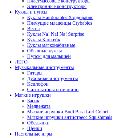
Пластмассовые конструкторы
Электронные конструкторы
Куклы и пупсы
Куклы Hairdorables Хэрдораблс
Плачущие младенцы Crybabies
Весна
Куклы Na! Na! Na! Surprise
Куклы Капкейк
Куклы мягконабивные
Обычные куклы
Пупсы для малышей
ЛЕГО
Музыкальные инструменты
Гитары
Духовные инструменты
Ксилофон
Синтезаторы и пианино
Мягкие игрушки
Басик
Медвежата
Мягкие игрушки Budi Basa Lori Colori
Мягкие игрушки антистресс Squishimals
Обезьянки
Щенки
Настольные игры