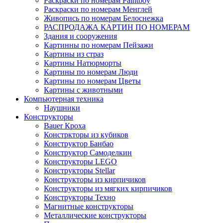
Раскраски по номерам Paintboy
Раскраски по номерам Менглей
Живопись по номерам Белоснежка
РАСПРОДАЖА КАРТИН ПО НОМЕРАМ
Здания и сооружения
Картинны по номерам Пейзажи
Картины из страз
Картины Натюрморты
Картины по номерам Люди
Картины по номерам Цветы
Картины с животными
Компьютерная техника
Наушники
Конструкторы
Bauer Кроха
Констркторы из кубиков
Конструктор Банбао
Конструктор Самоделкин
Конструкторы LEGO
Конструкторы Stellar
Конструкторы из кирпичиков
Конструкторы из мягких кирпичиков
Конструкторы Техно
Магнитные конструкторы
Металлические конструкторы