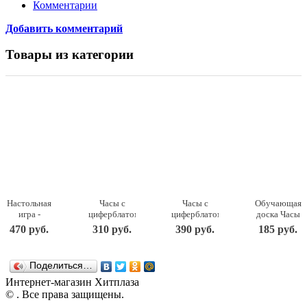
Комментарии
Добавить комментарий
Товары из категории
Настольная
Часы с
Часы с
Обучающая
игра -
циферблатом
циферблатом
доска Часы
Башня, 54
под
под
IG0014
470 руб.
310 руб.
390 руб.
185 руб.
детали
роспись –
роспись –
Мастер
ДНИ119 ТД
Зайка, с
Паровозик,
игрушек
Бэмби
красками
с красками
Поделиться…
ДНИ117 ТД
ДНИ114 ТД
Бэмби
Бэмби
Интернет-магазин Хитплаза
© . Все права защищены.