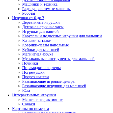
Машинки и техника
Радиоуправляемые машины
Роботы
Игрушки от 0 до 3
Деревянные игрушки
Детские наручные часы
Игрушки для ванной
Карусели и подвесные игрушки для малышей
Качалки-каталки
Коврики-пазлы напольные
Кубики для малышей
Магнитная азбука
Музыкальные инструменты для малышей
Ночники
Пирамидки и сортеры
Погремушки
Прорезыватели
Развивающие игровые центры
Развивающие игрушки для малышей
Юла
Интерактивные игрушки
Мягкие интерактивные
Собаки
Картины по номерам