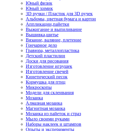
Юный физик
Юный химик
3D ручки / Пластик для 3D ручек
Альбомы, цветная бумага и картон
Аппликации,пайетки
Выжигание и выпиливание
Вышивка,шитье
Вязание, валяние, плетение
Гончарное дело
Гравюра, металлопластика
Детский пластилин
Доски для рисования
Изготовление игрушек
Изготовление свечей
Кинетический песок
Кормушка для птиц
Микроскопы
Модели для склеивания
Мозаика
Алмазная мозаика
Магнитная мозаика
Мозаика из пайеток и страз
Мыло своими руками
Наборы наклеек и штампов
Опыты и эксперименты