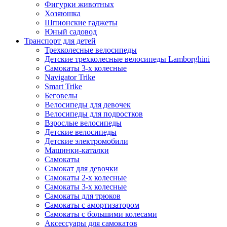
Фигурки животных
Хозяюшка
Шпионские гаджеты
Юный садовод
Транспорт для детей
Трехколесные велосипеды
Детские трехколесные велосипеды Lamborghini
Самокаты 3-х колесные
Navigator Trike
Smart Trike
Беговелы
Велосипеды для девочек
Велосипеды для подростков
Взрослые велосипеды
Детские велосипеды
Детские электромобили
Машинки-каталки
Самокаты
Самокат для девочки
Самокаты 2-х колесные
Самокаты 3-х колесные
Самокаты для трюков
Самокаты с амортизатором
Самокаты с большими колесами
Аксессуары для самокатов