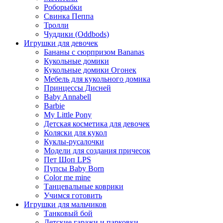
Роборыбки
Свинка Пеппа
Тролли
Чуддики (Oddbods)
Игрушки для девочек
Бананы с сюрпризом Bananas
Кукольные домики
Кукольные домики Огонек
Мебель для кукольного домика
Принцессы Дисней
Baby Annabell
Barbie
My Little Pony
Детская косметика для девочек
Коляски для кукол
Куклы-русалочки
Модели для создания причесок
Пет Шоп LPS
Пупсы Baby Born
Сolor me mine
Танцевальные коврики
Учимся готовить
Игрушки для мальчиков
Танковый бой
Детские гаражи и парковки