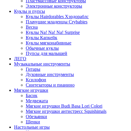
Пластмассовые конструкторы
Электронные конструкторы
Куклы и пупсы
Куклы Hairdorables Хэрдораблс
Плачущие младенцы Crybabies
Весна
Куклы Na! Na! Na! Surprise
Куклы Капкейк
Куклы мягконабивные
Обычные куклы
Пупсы для малышей
ЛЕГО
Музыкальные инструменты
Гитары
Духовные инструменты
Ксилофон
Синтезаторы и пианино
Мягкие игрушки
Басик
Медвежата
Мягкие игрушки Budi Basa Lori Colori
Мягкие игрушки антистресс Squishimals
Обезьянки
Щенки
Настольные игры