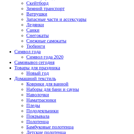
Скейтборд
Зимний транспорт
Ватрушки
Запасные части и ассексуары
Ледянки
Санки
Снегокаты
Снежные самокаты
Тюбинги
Символ года
Символ года 2020
Самовывоз сегодня
Товары для праздника
Новый год
Домашний текстиль
Коврики для ванной
Наборы для бани и сауны
Наволочки
Наматрасники
Пледы
Пододеяльники
Покрывала
Полотенца
Бамбуковые полотенца
Детские полотенца