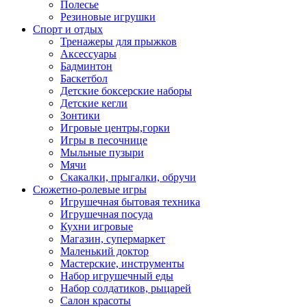
Полесье
Резиновые игрушки
Спорт и отдых
Тренажеры для прыжков
Аксессуары
Бадминтон
Баскетбол
Детские боксерские наборы
Детские кегли
Зонтики
Игровые центры,горки
Игры в песочнице
Мыльные пузыри
Мячи
Скакалки, прыгалки, обручи
Сюжетно-ролевые игры
Игрушечная бытовая техника
Игрушечная посуда
Кухни игровые
Магазин, супермаркет
Маленький доктор
Мастерские, инструменты
Набор игрушечный еды
Набор солдатиков, рыцарей
Салон красоты