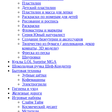
Пластилин
Детский пластилин
Пластилин и масса для лепки
Раскраски по номерам для детей
Рисование и роспись
Раскраски
Фломастеры и маркеры
Серия Юный натуралист
Создание бижутерии и аксессуаров
Творчество из бумаги ( аппликация, декор
комнаты, 3D модели)
Фреска из песка
Шнуровки
Куклы LOL Surprise MGA
Шоколадная ручка Шеф-Кондитер
Бытовая техника
Зубные щётки
Кофемашины
Электрогрили
Гигиена и уход
Железные дороги
Игровые наборы
Слайм Тайм
Космический десант
Мстители