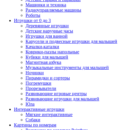
Машинки и техника
Радиоуправляемые машины
Роботы
Игрушки от 0 до 3
Деревянные игрушки
Детские наручные часы
Игрушки для ванной
Карусели и подвесные игрушки для малышей
Качалки-каталки
Коврики-пазлы напольные
Кубики для малышей
Магнитная азбука
Музыкальные инструменты для малышей
Ночники
Пирамидки и сортеры
Погремушки
Прорезыватели
Развивающие игровые центры
Развивающие игрушки для малышей
Юла
Интерактивные игрушки
Мягкие интерактивные
Собаки
Картины по номерам