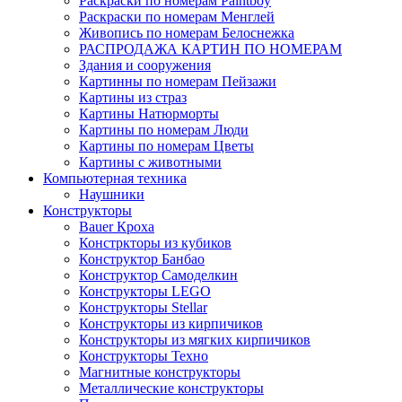
Раскраски по номерам Paintboy
Раскраски по номерам Менглей
Живопись по номерам Белоснежка
РАСПРОДАЖА КАРТИН ПО НОМЕРАМ
Здания и сооружения
Картинны по номерам Пейзажи
Картины из страз
Картины Натюрморты
Картины по номерам Люди
Картины по номерам Цветы
Картины с животными
Компьютерная техника
Наушники
Конструкторы
Bauer Кроха
Констркторы из кубиков
Конструктор Банбао
Конструктор Самоделкин
Конструкторы LEGO
Конструкторы Stellar
Конструкторы из кирпичиков
Конструкторы из мягких кирпичиков
Конструкторы Техно
Магнитные конструкторы
Металлические конструкторы