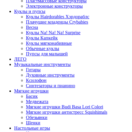
Пластмассовые конструкторы
Электронные конструкторы
Куклы и пупсы
Куклы Hairdorables Хэрдораблс
Плачущие младенцы Crybabies
Весна
Куклы Na! Na! Na! Surprise
Куклы Капкейк
Куклы мягконабивные
Обычные куклы
Пупсы для малышей
ЛЕГО
Музыкальные инструменты
Гитары
Духовные инструменты
Ксилофон
Синтезаторы и пианино
Мягкие игрушки
Басик
Медвежата
Мягкие игрушки Budi Basa Lori Colori
Мягкие игрушки антистресс Squishimals
Обезьянки
Щенки
Настольные игры