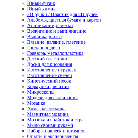
Юный физик
Юный химик
3D ручки / Пластик для 3D ручек
Альбомы, цветная бумага и картон
Аппликации,пайетки
Выжигание и выпиливание
Вышивка,шитье
Вязание, валяние, плетение
Гончарное дело
Гравюра, металлопластика
Детский пластилин
Доски для рисования
Изготовление игрушек
Изготовление свечей
Кинетический песок
Кормушка для птиц
Микроскопы
Модели для склеивания
Мозаика
Алмазная мозаика
Магнитная мозаика
Мозаика из пайеток и страз
Мыло своими руками
Наборы наклеек и штампов
Опыты и эксперименты