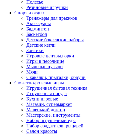
Полесье
Резиновые игрушки
Спорт и отдых
Тренажеры для прыжков
Аксессуары
Бадминтон
Баскетбол
Детские боксерские наборы
Детские кегли
Зонтики
Игровые центры,горки
Игры в песочнице
Мыльные пузыри
Мячи
Скакалки, прыгалки, обручи
Сюжетно-ролевые игры
Игрушечная бытовая техника
Игрушечная посуда
Кухни игровые
Магазин, супермаркет
Маленький доктор
Мастерские, инструменты
Набор игрушечный еды
Набор солдатиков, рыцарей
Салон красоты