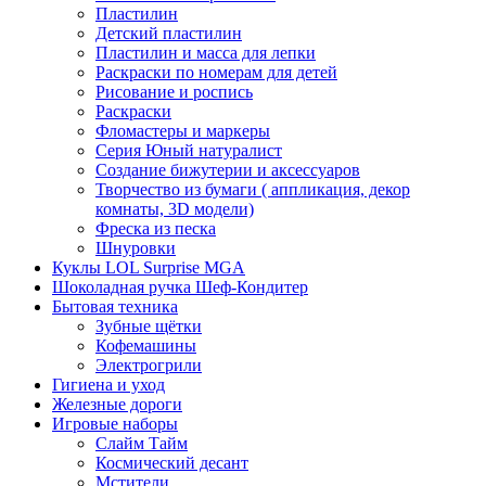
Пластилин
Детский пластилин
Пластилин и масса для лепки
Раскраски по номерам для детей
Рисование и роспись
Раскраски
Фломастеры и маркеры
Серия Юный натуралист
Создание бижутерии и аксессуаров
Творчество из бумаги ( аппликация, декор
комнаты, 3D модели)
Фреска из песка
Шнуровки
Куклы LOL Surprise MGA
Шоколадная ручка Шеф-Кондитер
Бытовая техника
Зубные щётки
Кофемашины
Электрогрили
Гигиена и уход
Железные дороги
Игровые наборы
Слайм Тайм
Космический десант
Мстители