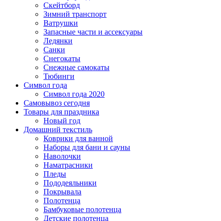
Скейтборд
Зимний транспорт
Ватрушки
Запасные части и ассексуары
Ледянки
Санки
Снегокаты
Снежные самокаты
Тюбинги
Символ года
Символ года 2020
Самовывоз сегодня
Товары для праздника
Новый год
Домашний текстиль
Коврики для ванной
Наборы для бани и сауны
Наволочки
Наматрасники
Пледы
Пододеяльники
Покрывала
Полотенца
Бамбуковые полотенца
Детские полотенца