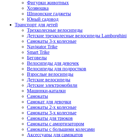
Фигурки животных
Хозяюшка
Шпионские гаджеты
Юный садовод
Транспорт для детей
Трехколесные велосипеды
Детские трехколесные велосипеды Lamborghini
Самокаты 3-х колесные
Navigator Trike
Smart Trike
Беговелы
Велосипеды для девочек
Велосипеды для подростков
Взрослые велосипеды
Детские велосипеды
Детские электромобили
Машинки-каталки
Самокаты
Самокат для девочки
Самокаты 2-х колесные
Самокаты 3-х колесные
Самокаты для трюков
Самокаты с амортизатором
Самокаты с большими колесами
Аксессуары для самокатов