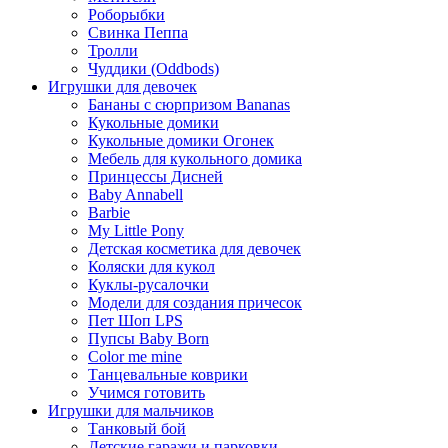
Роборыбки
Свинка Пеппа
Тролли
Чуддики (Oddbods)
Игрушки для девочек
Бананы с сюрпризом Bananas
Кукольные домики
Кукольные домики Огонек
Мебель для кукольного домика
Принцессы Дисней
Baby Annabell
Barbie
My Little Pony
Детская косметика для девочек
Коляски для кукол
Куклы-русалочки
Модели для создания причесок
Пет Шоп LPS
Пупсы Baby Born
Сolor me mine
Танцевальные коврики
Учимся готовить
Игрушки для мальчиков
Танковый бой
Детские гаражи и парковки