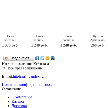
Тягач
Тягач
Тягач
Фургон
военный
военный
военный
Армейский
Щит с
Щит с
Щит с
22,5х11,5х15
1 370 руб.
1 240 руб.
1 240 руб.
260 руб.
вертолетом
танком
кунгом
238
56х25х26,5
56х21х21,5
57,5х25х21,5
Нордпласт
см. Н-256
см. Н-258
см. Н-257
Поделиться…
Нордпласт
Нордпласт
Нордпласт
Интернет-магазин Хитплаза
© . Все права защищены.
E-mail:
hitplaza@yandex.ru
Политика конфиденциальности
О магазине
О компании
Каталог
Доставка