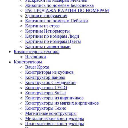
Раскраски по номерам Менглей
Живопись по номерам Белоснежка
РАСПРОДАЖА КАРТИН ПО НОМЕРАМ
Здания и сооружения
Картинны по номерам Пейзажи
Картины из страз
Картины Натюрморты
Картины по номерам Люди
Картины по номерам Цветы
Картины с животными
Компьютерная техника
Наушники
Конструкторы
Bauer Кроха
Констркторы из кубиков
Конструктор Банбао
Конструктор Самоделкин
Конструкторы LEGO
Конструкторы Stellar
Конструкторы из кирпичиков
Конструкторы из мягких кирпичиков
Конструкторы Техно
Магнитные конструкторы
Металлические конструкторы
Пластмассовые конструкторы