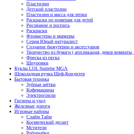
Пластилин
Детский пластилин
Пластилин и масса для лепки
Раскраски по номерам для детей
Рисование и роспись
Раскраски
Фломастеры и маркеры
Серия Юный натуралист
Создание бижутерии и аксессуаров
Творчество из бумаги ( аппликация, декор комнаты,
Фреска из песка
Шнуровки
Куклы LOL Surprise MGA
Шоколадная ручка Шеф-Кондитер
Бытовая техника
Зубные щётки
Кофемашины
Электрогрили
Гигиена и уход
Железные дороги
Игровые наборы
Слайм Тайм
Космический десант
Мстители
Роборыбки