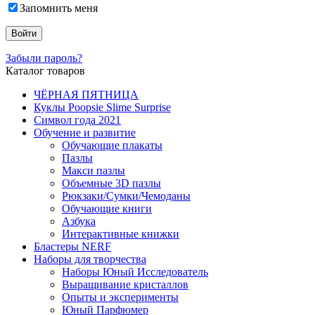
Запомнить меня
Забыли пароль?
Каталог товаров
ЧЁРНАЯ ПЯТНИЦА
Куклы Poopsie Slime Surprise
Символ года 2021
Обучение и развитие
Обучающие плакаты
Пазлы
Макси пазлы
Объемные 3D пазлы
Рюкзаки/Сумки/Чемоданы
Обучающие книги
Азбука
Интерактивные книжки
Бластеры NERF
Наборы для творчества
Наборы Юный Исследователь
Выращивание кристаллов
Опыты и эксперименты
Юный Парфюмер