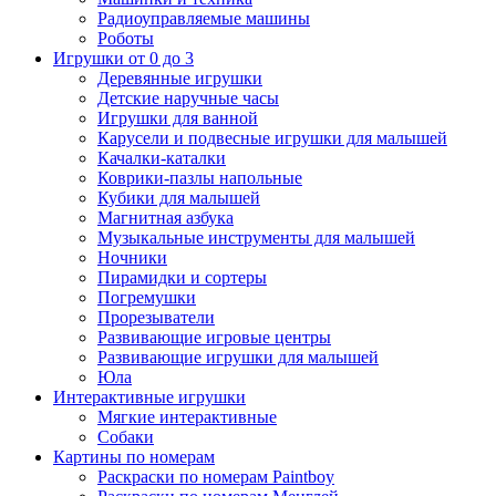
Радиоуправляемые машины
Роботы
Игрушки от 0 до 3
Деревянные игрушки
Детские наручные часы
Игрушки для ванной
Карусели и подвесные игрушки для малышей
Качалки-каталки
Коврики-пазлы напольные
Кубики для малышей
Магнитная азбука
Музыкальные инструменты для малышей
Ночники
Пирамидки и сортеры
Погремушки
Прорезыватели
Развивающие игровые центры
Развивающие игрушки для малышей
Юла
Интерактивные игрушки
Мягкие интерактивные
Собаки
Картины по номерам
Раскраски по номерам Paintboy