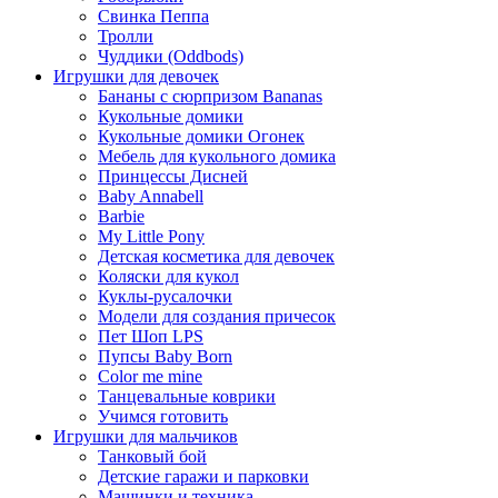
Свинка Пеппа
Тролли
Чуддики (Oddbods)
Игрушки для девочек
Бананы с сюрпризом Bananas
Кукольные домики
Кукольные домики Огонек
Мебель для кукольного домика
Принцессы Дисней
Baby Annabell
Barbie
My Little Pony
Детская косметика для девочек
Коляски для кукол
Куклы-русалочки
Модели для создания причесок
Пет Шоп LPS
Пупсы Baby Born
Сolor me mine
Танцевальные коврики
Учимся готовить
Игрушки для мальчиков
Танковый бой
Детские гаражи и парковки
Машинки и техника