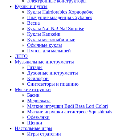
Электронные конструкторы
Куклы и пупсы
Куклы Hairdorables Хэрдораблс
Плачущие младенцы Crybabies
Весна
Куклы Na! Na! Na! Surprise
Куклы Капкейк
Куклы мягконабивные
Обычные куклы
Пупсы для малышей
ЛЕГО
Музыкальные инструменты
Гитары
Духовные инструменты
Ксилофон
Синтезаторы и пианино
Мягкие игрушки
Басик
Медвежата
Мягкие игрушки Budi Basa Lori Colori
Мягкие игрушки антистресс Squishimals
Обезьянки
Щенки
Настольные игры
Игры стратегии