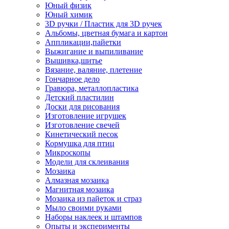
Юный физик
Юный химик
3D ручки / Пластик для 3D ручек
Альбомы, цветная бумага и картон
Аппликации,пайетки
Выжигание и выпиливание
Вышивка,шитье
Вязание, валяние, плетение
Гончарное дело
Гравюра, металлопластика
Детский пластилин
Доски для рисования
Изготовление игрушек
Изготовление свечей
Кинетический песок
Кормушка для птиц
Микроскопы
Модели для склеивания
Мозаика
Алмазная мозаика
Магнитная мозаика
Мозаика из пайеток и страз
Мыло своими руками
Наборы наклеек и штампов
Опыты и эксперименты