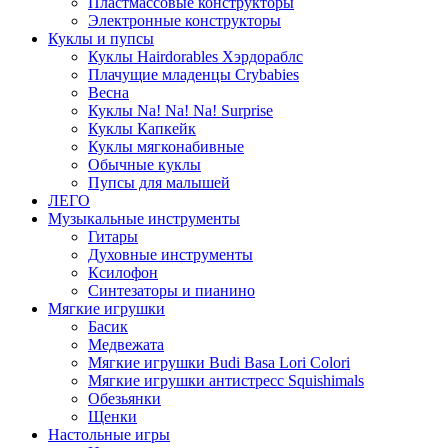
Пластмассовые конструкторы
Электронные конструкторы
Куклы и пупсы
Куклы Hairdorables Хэрдораблс
Плачущие младенцы Crybabies
Весна
Куклы Na! Na! Na! Surprise
Куклы Капкейк
Куклы мягконабивные
Обычные куклы
Пупсы для малышей
ЛЕГО
Музыкальные инструменты
Гитары
Духовные инструменты
Ксилофон
Синтезаторы и пианино
Мягкие игрушки
Басик
Медвежата
Мягкие игрушки Budi Basa Lori Colori
Мягкие игрушки антистресс Squishimals
Обезьянки
Щенки
Настольные игры