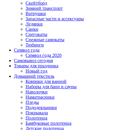
Скейтборд
Зимний транспорт
Ватрушки
Запасные части и ассексуары
Ледянки
Санки
Снегокаты
Снежные самокаты
Тюбинги
Символ года
Символ года 2020
Самовывоз сегодня
Товары для праздника
Новый год
Домашний текстиль
Коврики для ванной
Наборы для бани и сауны
Наволочки
Наматрасники
Пледы
Пододеяльники
Покрывала
Полотенца
Бамбуковые полотенца
Детские полотенца