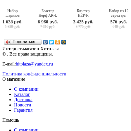
Набор
Бластер
Бластер
Набор из 12
шариков
Нерф AR-L
НЁРФ:
стрел для
Nerf Rival,
Фортнайт
Зомби
бластера
1 638 руб.
6 960 руб.
3 425 руб.
576 руб.
25 штук
Скар Nerf
страйк -
Нёрф Зомби
1 820 руб.
7 310 руб.
3 775 руб.
640 руб.
Fortnite
Реврипер
Страйк
E6158
NERF
NERF
Hasbro
Поделиться…
Интернет-магазин Хитплаза
© . Все права защищены.
E-mail:
hitplaza@yandex.ru
Политика конфиденциальности
О магазине
О компании
Каталог
Доставка
Новости
Гарантия
Помощь
О компании