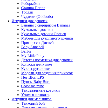
Роборыбки
Свинка Пеппа
Тролли
Чуддики (Oddbods)
Игрушки для девочек
Бананы с сюрпризом Bananas
Кукольные домики
Кукольные домики Огонек
Мебель для кукольного домика
Принцессы Дисней
Baby Annabell
Barbie
My Little Pony
Детская косметика для девочек
Коляски для кукол
Куклы-русалочки
Модели для создания причесок
Пет Шоп LPS
Пупсы Baby Born
Сolor me mine
Танцевальные коврики
Учимся готовить
Игрушки для мальчиков
Танковый бой
Детские гаражи и парковки