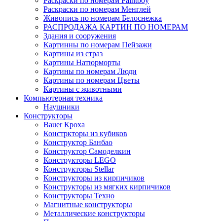
Раскраски по номерам Paintboy
Раскраски по номерам Менглей
Живопись по номерам Белоснежка
РАСПРОДАЖА КАРТИН ПО НОМЕРАМ
Здания и сооружения
Картинны по номерам Пейзажи
Картины из страз
Картины Натюрморты
Картины по номерам Люди
Картины по номерам Цветы
Картины с животными
Компьютерная техника
Наушники
Конструкторы
Bauer Кроха
Констркторы из кубиков
Конструктор Банбао
Конструктор Самоделкин
Конструкторы LEGO
Конструкторы Stellar
Конструкторы из кирпичиков
Конструкторы из мягких кирпичиков
Конструкторы Техно
Магнитные конструкторы
Металлические конструкторы