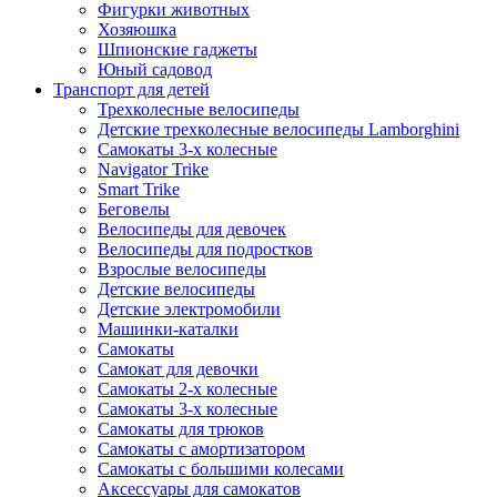
Фигурки животных
Хозяюшка
Шпионские гаджеты
Юный садовод
Транспорт для детей
Трехколесные велосипеды
Детские трехколесные велосипеды Lamborghini
Самокаты 3-х колесные
Navigator Trike
Smart Trike
Беговелы
Велосипеды для девочек
Велосипеды для подростков
Взрослые велосипеды
Детские велосипеды
Детские электромобили
Машинки-каталки
Самокаты
Самокат для девочки
Самокаты 2-х колесные
Самокаты 3-х колесные
Самокаты для трюков
Самокаты с амортизатором
Самокаты с большими колесами
Аксессуары для самокатов