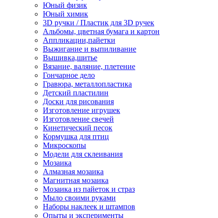
Юный физик
Юный химик
3D ручки / Пластик для 3D ручек
Альбомы, цветная бумага и картон
Аппликации,пайетки
Выжигание и выпиливание
Вышивка,шитье
Вязание, валяние, плетение
Гончарное дело
Гравюра, металлопластика
Детский пластилин
Доски для рисования
Изготовление игрушек
Изготовление свечей
Кинетический песок
Кормушка для птиц
Микроскопы
Модели для склеивания
Мозаика
Алмазная мозаика
Магнитная мозаика
Мозаика из пайеток и страз
Мыло своими руками
Наборы наклеек и штампов
Опыты и эксперименты