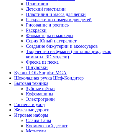
Пластилин
Детский пластилин
Пластилин и масса для лепки
Раскраски по номерам для детей
Рисование и роспись
Раскраски
Фломастеры и маркеры
Серия Юный натуралист
Создание бижутерии и аксессуаров
Творчество из бумаги ( аппликация, декор
комнаты, 3D модели)
Фреска из песка
Шнуровки
Куклы LOL Surprise MGA
Шоколадная ручка Шеф-Кондитер
Бытовая техника
Зубные щётки
Кофемашины
Электрогрили
Гигиена и уход
Железные дороги
Игровые наборы
Слайм Тайм
Космический десант
Мстители