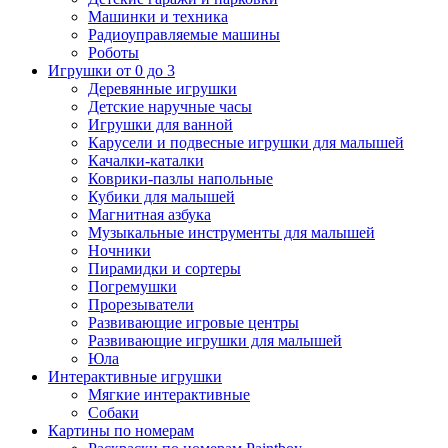
Машинки и техника
Радиоуправляемые машины
Роботы
Игрушки от 0 до 3
Деревянные игрушки
Детские наручные часы
Игрушки для ванной
Карусели и подвесные игрушки для малышей
Качалки-каталки
Коврики-пазлы напольные
Кубики для малышей
Магнитная азбука
Музыкальные инструменты для малышей
Ночники
Пирамидки и сортеры
Погремушки
Прорезыватели
Развивающие игровые центры
Развивающие игрушки для малышей
Юла
Интерактивные игрушки
Мягкие интерактивные
Собаки
Картины по номерам