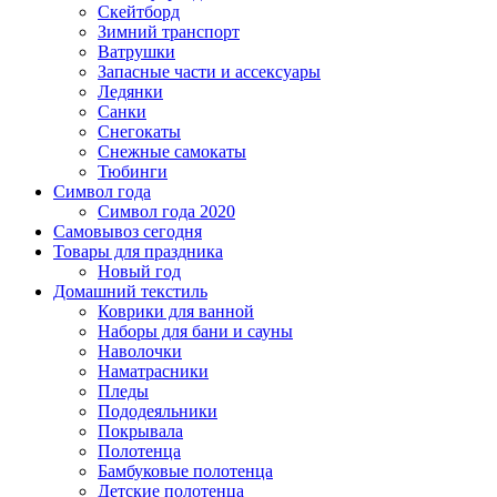
Скейтборд
Зимний транспорт
Ватрушки
Запасные части и ассексуары
Ледянки
Санки
Снегокаты
Снежные самокаты
Тюбинги
Символ года
Символ года 2020
Самовывоз сегодня
Товары для праздника
Новый год
Домашний текстиль
Коврики для ванной
Наборы для бани и сауны
Наволочки
Наматрасники
Пледы
Пододеяльники
Покрывала
Полотенца
Бамбуковые полотенца
Детские полотенца