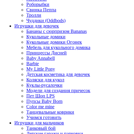
Роборыбки
Свинка Пеппа
Тролли
Чуддики (Oddbods)
Игрушки для девочек
Бананы с сюрпризом Bananas
Кукольные домики
Кукольные домики Огонек
Мебель для кукольного домика
Принцессы Дисней
Baby Annabell
Barbie
My Little Pony
Детская косметика для девочек
Коляски для кукол
Куклы-русалочки
Модели для создания причесок
Пет Шоп LPS
Пупсы Baby Born
Сolor me mine
Танцевальные коврики
Учимся готовить
Игрушки для мальчиков
Танковый бой
Детские гаражи и парковки