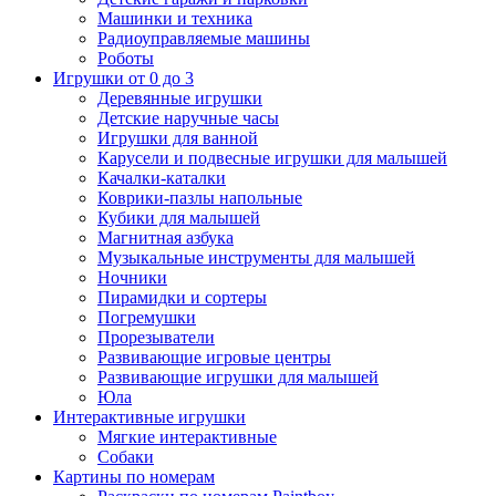
Машинки и техника
Радиоуправляемые машины
Роботы
Игрушки от 0 до 3
Деревянные игрушки
Детские наручные часы
Игрушки для ванной
Карусели и подвесные игрушки для малышей
Качалки-каталки
Коврики-пазлы напольные
Кубики для малышей
Магнитная азбука
Музыкальные инструменты для малышей
Ночники
Пирамидки и сортеры
Погремушки
Прорезыватели
Развивающие игровые центры
Развивающие игрушки для малышей
Юла
Интерактивные игрушки
Мягкие интерактивные
Собаки
Картины по номерам