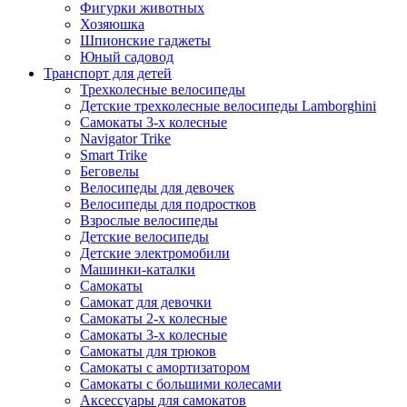
Фигурки животных
Хозяюшка
Шпионские гаджеты
Юный садовод
Транспорт для детей
Трехколесные велосипеды
Детские трехколесные велосипеды Lamborghini
Самокаты 3-х колесные
Navigator Trike
Smart Trike
Беговелы
Велосипеды для девочек
Велосипеды для подростков
Взрослые велосипеды
Детские велосипеды
Детские электромобили
Машинки-каталки
Самокаты
Самокат для девочки
Самокаты 2-х колесные
Самокаты 3-х колесные
Самокаты для трюков
Самокаты с амортизатором
Самокаты с большими колесами
Аксессуары для самокатов