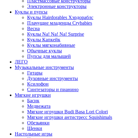
Пластмассовые конструкторы
Электронные конструкторы
Куклы и пупсы
Куклы Hairdorables Хэрдораблс
Плачущие младенцы Crybabies
Весна
Куклы Na! Na! Na! Surprise
Куклы Капкейк
Куклы мягконабивные
Обычные куклы
Пупсы для малышей
ЛЕГО
Музыкальные инструменты
Гитары
Духовные инструменты
Ксилофон
Синтезаторы и пианино
Мягкие игрушки
Басик
Медвежата
Мягкие игрушки Budi Basa Lori Colori
Мягкие игрушки антистресс Squishimals
Обезьянки
Щенки
Настольные игры