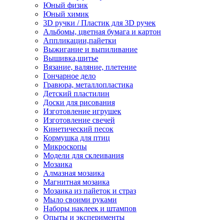
Юный физик
Юный химик
3D ручки / Пластик для 3D ручек
Альбомы, цветная бумага и картон
Аппликации,пайетки
Выжигание и выпиливание
Вышивка,шитье
Вязание, валяние, плетение
Гончарное дело
Гравюра, металлопластика
Детский пластилин
Доски для рисования
Изготовление игрушек
Изготовление свечей
Кинетический песок
Кормушка для птиц
Микроскопы
Модели для склеивания
Мозаика
Алмазная мозаика
Магнитная мозаика
Мозаика из пайеток и страз
Мыло своими руками
Наборы наклеек и штампов
Опыты и эксперименты