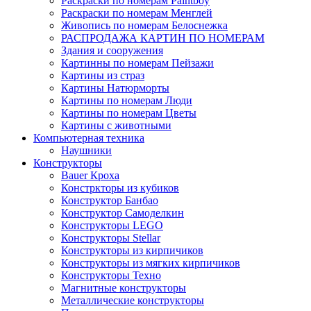
Раскраски по номерам Paintboy
Раскраски по номерам Менглей
Живопись по номерам Белоснежка
РАСПРОДАЖА КАРТИН ПО НОМЕРАМ
Здания и сооружения
Картинны по номерам Пейзажи
Картины из страз
Картины Натюрморты
Картины по номерам Люди
Картины по номерам Цветы
Картины с животными
Компьютерная техника
Наушники
Конструкторы
Bauer Кроха
Констркторы из кубиков
Конструктор Банбао
Конструктор Самоделкин
Конструкторы LEGO
Конструкторы Stellar
Конструкторы из кирпичиков
Конструкторы из мягких кирпичиков
Конструкторы Техно
Магнитные конструкторы
Металлические конструкторы