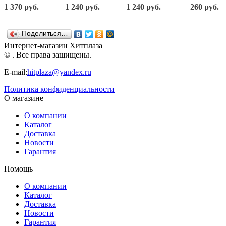
Щит с
Щит с
Щит с
22,5х11,5х15
1 370 руб.
1 240 руб.
1 240 руб.
260 руб.
вертолетом
танком
кунгом
238
56х25х26,5
56х21х21,5
57,5х25х21,5
Нордпласт
см. Н-256
см. Н-258
см. Н-257
Поделиться…
Нордпласт
Нордпласт
Нордпласт
Интернет-магазин Хитплаза
© . Все права защищены.
E-mail:
hitplaza@yandex.ru
Политика конфиденциальности
О магазине
О компании
Каталог
Доставка
Новости
Гарантия
Помощь
О компании
Каталог
Доставка
Новости
Гарантия