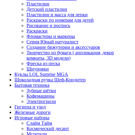
Пластилин
Детский пластилин
Пластилин и масса для лепки
Раскраски по номерам для детей
Рисование и роспись
Раскраски
Фломастеры и маркеры
Серия Юный натуралист
Создание бижутерии и аксессуаров
Творчество из бумаги ( аппликация, декор
комнаты, 3D модели)
Фреска из песка
Шнуровки
Куклы LOL Surprise MGA
Шоколадная ручка Шеф-Кондитер
Бытовая техника
Зубные щётки
Кофемашины
Электрогрили
Гигиена и уход
Железные дороги
Игровые наборы
Слайм Тайм
Космический десант
Мстители