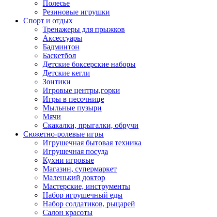
Полесье
Резиновые игрушки
Спорт и отдых
Тренажеры для прыжков
Аксессуары
Бадминтон
Баскетбол
Детские боксерские наборы
Детские кегли
Зонтики
Игровые центры,горки
Игры в песочнице
Мыльные пузыри
Мячи
Скакалки, прыгалки, обручи
Сюжетно-ролевые игры
Игрушечная бытовая техника
Игрушечная посуда
Кухни игровые
Магазин, супермаркет
Маленький доктор
Мастерские, инструменты
Набор игрушечный еды
Набор солдатиков, рыцарей
Салон красоты