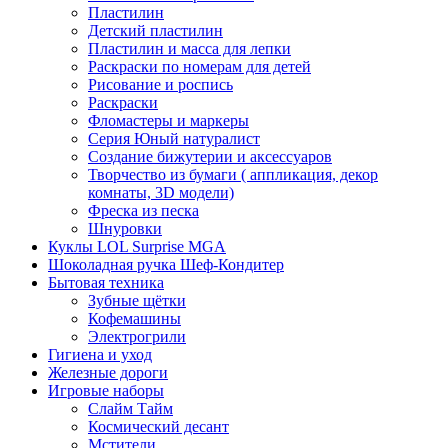
Пластилин
Детский пластилин
Пластилин и масса для лепки
Раскраски по номерам для детей
Рисование и роспись
Раскраски
Фломастеры и маркеры
Серия Юный натуралист
Создание бижутерии и аксессуаров
Творчество из бумаги ( аппликация, декор
комнаты, 3D модели)
Фреска из песка
Шнуровки
Куклы LOL Surprise MGA
Шоколадная ручка Шеф-Кондитер
Бытовая техника
Зубные щётки
Кофемашины
Электрогрили
Гигиена и уход
Железные дороги
Игровые наборы
Слайм Тайм
Космический десант
Мстители