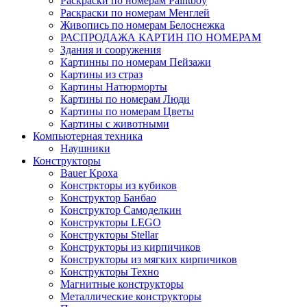
Раскраски по номерам Paintboy
Раскраски по номерам Менглей
Живопись по номерам Белоснежка
РАСПРОДАЖА КАРТИН ПО НОМЕРАМ
Здания и сооружения
Картинны по номерам Пейзажи
Картины из страз
Картины Натюрморты
Картины по номерам Люди
Картины по номерам Цветы
Картины с животными
Компьютерная техника
Наушники
Конструкторы
Bauer Кроха
Констркторы из кубиков
Конструктор Банбао
Конструктор Самоделкин
Конструкторы LEGO
Конструкторы Stellar
Конструкторы из кирпичиков
Конструкторы из мягких кирпичиков
Конструкторы Техно
Магнитные конструкторы
Металлические конструкторы