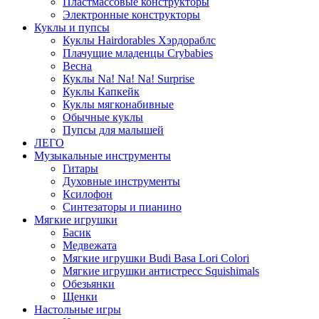
Пластмассовые конструкторы
Электронные конструкторы
Куклы и пупсы
Куклы Hairdorables Хэрдораблс
Плачущие младенцы Crybabies
Весна
Куклы Na! Na! Na! Surprise
Куклы Капкейк
Куклы мягконабивные
Обычные куклы
Пупсы для малышей
ЛЕГО
Музыкальные инструменты
Гитары
Духовные инструменты
Ксилофон
Синтезаторы и пианино
Мягкие игрушки
Басик
Медвежата
Мягкие игрушки Budi Basa Lori Colori
Мягкие игрушки антистресс Squishimals
Обезьянки
Щенки
Настольные игры