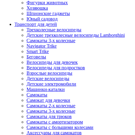
Фигурки животных
Хозяюшка
Шпионские гаджеты
Юный садовод
Транспорт для детей
Трехколесные велосипеды
Детские трехколесные велосипеды Lamborghini
Самокаты 3-х колесные
Navigator Trike
Smart Trike
Беговелы
Велосипеды для девочек
Велосипеды для подростков
Взрослые велосипеды
Детские велосипеды
Детские электромобили
Машинки-каталки
Самокаты
Самокат для девочки
Самокаты 2-х колесные
Самокаты 3-х колесные
Самокаты для трюков
Самокаты с амортизатором
Самокаты с большими колесами
Аксессуары для самокатов