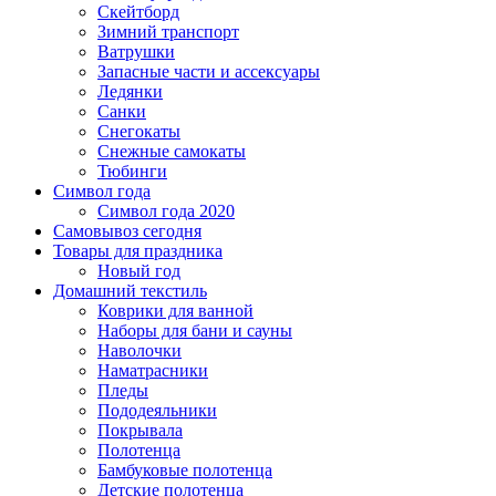
Скейтборд
Зимний транспорт
Ватрушки
Запасные части и ассексуары
Ледянки
Санки
Снегокаты
Снежные самокаты
Тюбинги
Символ года
Символ года 2020
Самовывоз сегодня
Товары для праздника
Новый год
Домашний текстиль
Коврики для ванной
Наборы для бани и сауны
Наволочки
Наматрасники
Пледы
Пододеяльники
Покрывала
Полотенца
Бамбуковые полотенца
Детские полотенца