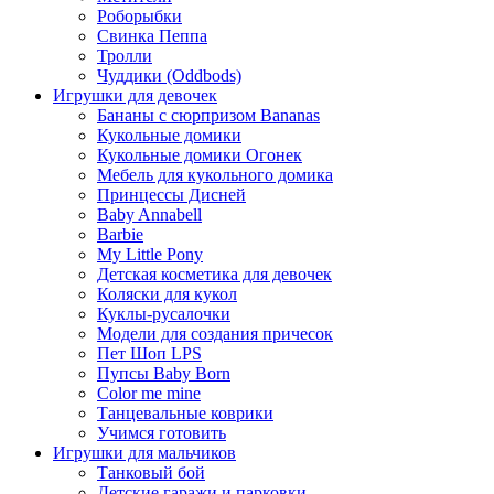
Роборыбки
Свинка Пеппа
Тролли
Чуддики (Oddbods)
Игрушки для девочек
Бананы с сюрпризом Bananas
Кукольные домики
Кукольные домики Огонек
Мебель для кукольного домика
Принцессы Дисней
Baby Annabell
Barbie
My Little Pony
Детская косметика для девочек
Коляски для кукол
Куклы-русалочки
Модели для создания причесок
Пет Шоп LPS
Пупсы Baby Born
Сolor me mine
Танцевальные коврики
Учимся готовить
Игрушки для мальчиков
Танковый бой
Детские гаражи и парковки