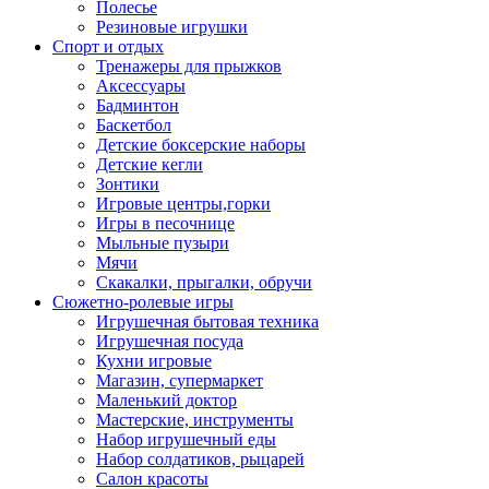
Полесье
Резиновые игрушки
Спорт и отдых
Тренажеры для прыжков
Аксессуары
Бадминтон
Баскетбол
Детские боксерские наборы
Детские кегли
Зонтики
Игровые центры,горки
Игры в песочнице
Мыльные пузыри
Мячи
Скакалки, прыгалки, обручи
Сюжетно-ролевые игры
Игрушечная бытовая техника
Игрушечная посуда
Кухни игровые
Магазин, супермаркет
Маленький доктор
Мастерские, инструменты
Набор игрушечный еды
Набор солдатиков, рыцарей
Салон красоты