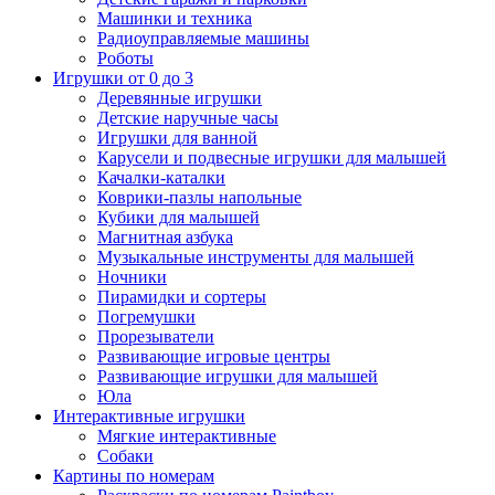
Машинки и техника
Радиоуправляемые машины
Роботы
Игрушки от 0 до 3
Деревянные игрушки
Детские наручные часы
Игрушки для ванной
Карусели и подвесные игрушки для малышей
Качалки-каталки
Коврики-пазлы напольные
Кубики для малышей
Магнитная азбука
Музыкальные инструменты для малышей
Ночники
Пирамидки и сортеры
Погремушки
Прорезыватели
Развивающие игровые центры
Развивающие игрушки для малышей
Юла
Интерактивные игрушки
Мягкие интерактивные
Собаки
Картины по номерам