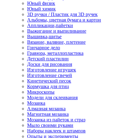
Юный физик
Юный химик
3D ручки / Пластик для 3D ручек
Альбомы, цветная бумага и картон
Аппликации,пайетки
Выжигание и выпиливание
Вышивка,шитье
Вязание, валяние, плетение
Гончарное дело
Гравюра, металлопластика
Детский пластилин
Доски для рисования
Изготовление игрушек
Изготовление свечей
Кинетический песок
Кормушка для птиц
Микроскопы
Модели для склеивания
Мозаика
Алмазная мозаика
Магнитная мозаика
Мозаика из пайеток и страз
Мыло своими руками
Наборы наклеек и штампов
Опыты и эксперименты