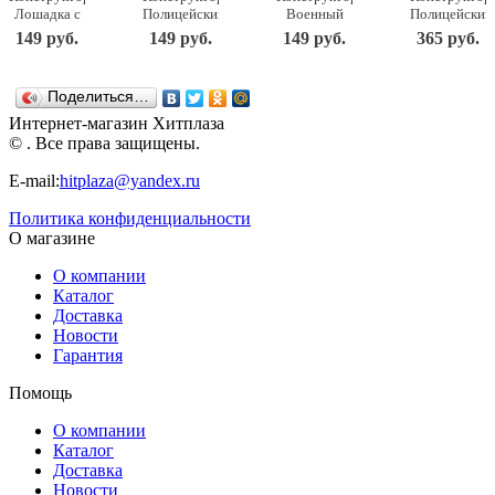
Лошадка с
Полицейский
Военный
Полицейский
повозкой в
джип 34
вертолет в
мотоцикл
149 руб.
149 руб.
149 руб.
365 руб.
пакетике 27
детали 7206
пакетике 29
61 деталь
деталей
Banbao
деталей
7018
7213
7212
Banbao
Поделиться…
Banbao
Banbao
Интернет-магазин Хитплаза
© . Все права защищены.
E-mail:
hitplaza@yandex.ru
Политика конфиденциальности
О магазине
О компании
Каталог
Доставка
Новости
Гарантия
Помощь
О компании
Каталог
Доставка
Новости