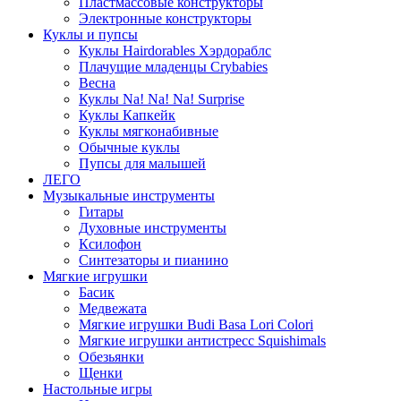
Пластмассовые конструкторы
Электронные конструкторы
Куклы и пупсы
Куклы Hairdorables Хэрдораблс
Плачущие младенцы Crybabies
Весна
Куклы Na! Na! Na! Surprise
Куклы Капкейк
Куклы мягконабивные
Обычные куклы
Пупсы для малышей
ЛЕГО
Музыкальные инструменты
Гитары
Духовные инструменты
Ксилофон
Синтезаторы и пианино
Мягкие игрушки
Басик
Медвежата
Мягкие игрушки Budi Basa Lori Colori
Мягкие игрушки антистресс Squishimals
Обезьянки
Щенки
Настольные игры