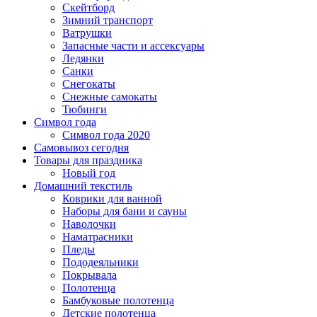
Скейтборд
Зимний транспорт
Ватрушки
Запасные части и ассексуары
Ледянки
Санки
Снегокаты
Снежные самокаты
Тюбинги
Символ года
Символ года 2020
Самовывоз сегодня
Товары для праздника
Новый год
Домашний текстиль
Коврики для ванной
Наборы для бани и сауны
Наволочки
Наматрасники
Пледы
Пододеяльники
Покрывала
Полотенца
Бамбуковые полотенца
Детские полотенца