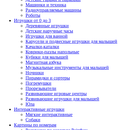
Машинки и техника
Радиоуправляемые машины
Роботы
Игрушки от 0 до 3
Деревянные игрушки
Детские наручные часы
Игрушки для ванной
Карусели и подвесные игрушки для малышей
Качалки-каталки
Коврики-пазлы напольные
Кубики для малышей
Магнитная азбука
Музыкальные инструменты для малышей
Ночники
Пирамидки и сортеры
Погремушки
Прорезыватели
Развивающие игровые центры
Развивающие игрушки для малышей
Юла
Интерактивные игрушки
Мягкие интерактивные
Собаки
Картины по номерам