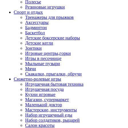
Полесье
Резиновые игрушки
Спорт и отдых
Тренажеры для прыжков
Аксессуары
Бадминтон
Баскетбол
Детские боксерские наборы
Детские кегли
Зонтики
Игровые центры,горки
Игры в песочнице
Мыльные пузыри
Мячи
Скакалки, прыгалки, обручи
Сюжетно-ролевые игры
Игрушечная бытовая техника
Игрушечная посуда
Кухни игровые
Магазин, супермаркет
Маленький доктор
Мастерские, инструменты
Набор игрушечный еды
Набор солдатиков, рыцарей
Салон красоты