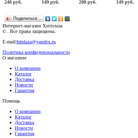
инерционная
машинка 48
джип 62
пакетике 39
240 руб.
149 руб.
200 руб.
149 руб.
(белая), 23
деталей
детали 7118
деталей
детали
8529
Banbao
7202
(Google
Banbao
Banbao
Поделиться…
Play &
AppStore)
Интернет-магазин Хитплаза
Banbao
© . Все права защищены.
E-mail:
hitplaza@yandex.ru
Политика конфиденциальности
О магазине
О компании
Каталог
Доставка
Новости
Гарантия
Помощь
О компании
Каталог
Доставка
Новости
Гарантия