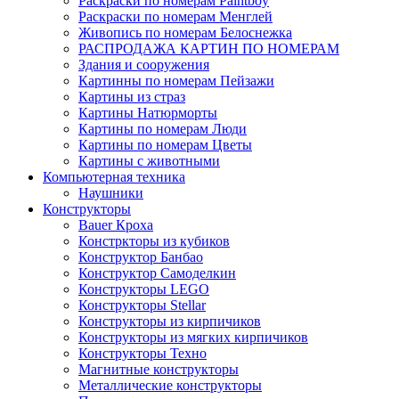
Раскраски по номерам Paintboy
Раскраски по номерам Менглей
Живопись по номерам Белоснежка
РАСПРОДАЖА КАРТИН ПО НОМЕРАМ
Здания и сооружения
Картинны по номерам Пейзажи
Картины из страз
Картины Натюрморты
Картины по номерам Люди
Картины по номерам Цветы
Картины с животными
Компьютерная техника
Наушники
Конструкторы
Bauer Кроха
Констркторы из кубиков
Конструктор Банбао
Конструктор Самоделкин
Конструкторы LEGO
Конструкторы Stellar
Конструкторы из кирпичиков
Конструкторы из мягких кирпичиков
Конструкторы Техно
Магнитные конструкторы
Металлические конструкторы