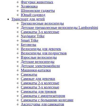
Фигурки животных
Хозяюшка
Шпионские гаджеты
Юный садовод
Транспорт для детей
Трехколесные велосипеды
Детские трехколесные велосипеды Lamborghini
Самокаты 3-х колесные
Navigator Trike
Smart Trike
Беговелы
Велосипеды для девочек
Велосипеды для подростков
Взрослые велосипеды
Детские велосипеды
Детские электромобили
Машинки-каталки
Самокаты
Самокат для девочки
Самокаты 2-х колесные
Самокаты 3-х колесные
Самокаты для трюков
Самокаты с амортизатором
Самокаты с большими колесами
Аксессуары для самокатов