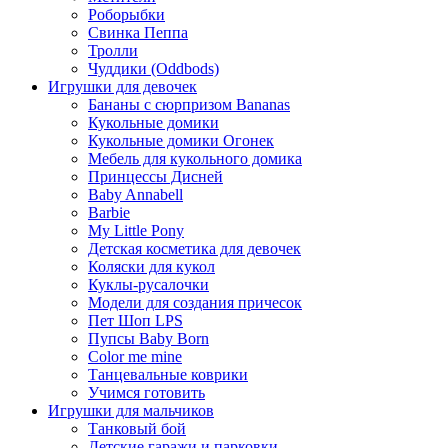
Роборыбки
Свинка Пеппа
Тролли
Чуддики (Oddbods)
Игрушки для девочек
Бананы с сюрпризом Bananas
Кукольные домики
Кукольные домики Огонек
Мебель для кукольного домика
Принцессы Дисней
Baby Annabell
Barbie
My Little Pony
Детская косметика для девочек
Коляски для кукол
Куклы-русалочки
Модели для создания причесок
Пет Шоп LPS
Пупсы Baby Born
Сolor me mine
Танцевальные коврики
Учимся готовить
Игрушки для мальчиков
Танковый бой
Детские гаражи и парковки