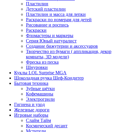
Пластилин
Детский пластилин
Пластилин и масса для лепки
Раскраски по номерам для детей
Рисование и роспись
Раскраски
Фломастеры и маркеры
Серия Юный натуралист
Создание бижутерии и аксессуаров
Творчество из бумаги ( аппликация, декор
комнаты, 3D модели)
Фреска из песка
Шнуровки
Куклы LOL Surprise MGA
Шоколадная ручка Шеф-Кондитер
Бытовая техника
Зубные щётки
Кофемашины
Электрогрили
Гигиена и уход
Железные дороги
Игровые наборы
Слайм Тайм
Космический десант
Мстители