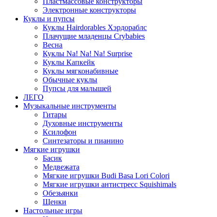
Пластмассовые конструкторы
Электронные конструкторы
Куклы и пупсы
Куклы Hairdorables Хэрдораблс
Плачущие младенцы Crybabies
Весна
Куклы Na! Na! Na! Surprise
Куклы Капкейк
Куклы мягконабивные
Обычные куклы
Пупсы для малышей
ЛЕГО
Музыкальные инструменты
Гитары
Духовные инструменты
Ксилофон
Синтезаторы и пианино
Мягкие игрушки
Басик
Медвежата
Мягкие игрушки Budi Basa Lori Colori
Мягкие игрушки антистресс Squishimals
Обезьянки
Щенки
Настольные игры