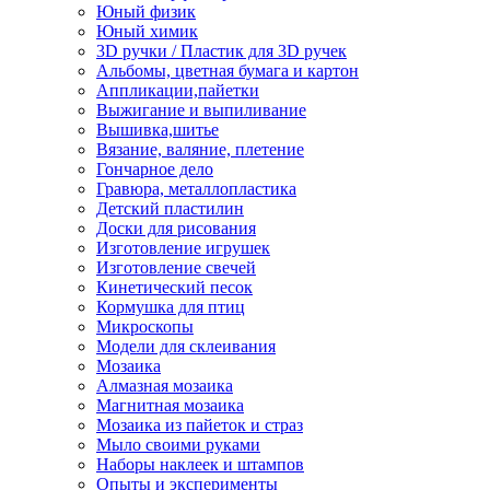
Юный физик
Юный химик
3D ручки / Пластик для 3D ручек
Альбомы, цветная бумага и картон
Аппликации,пайетки
Выжигание и выпиливание
Вышивка,шитье
Вязание, валяние, плетение
Гончарное дело
Гравюра, металлопластика
Детский пластилин
Доски для рисования
Изготовление игрушек
Изготовление свечей
Кинетический песок
Кормушка для птиц
Микроскопы
Модели для склеивания
Мозаика
Алмазная мозаика
Магнитная мозаика
Мозаика из пайеток и страз
Мыло своими руками
Наборы наклеек и штампов
Опыты и эксперименты