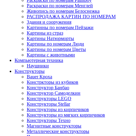
Раскраски по номерам Paintboy
Раскраски по номерам Менглей
Живопись по номерам Белоснежка
РАСПРОДАЖА КАРТИН ПО НОМЕРАМ
Здания и сооружения
Картинны по номерам Пейзажи
Картины из страз
Картины Натюрморты
Картины по номерам Люди
Картины по номерам Цветы
Картины с животными
Компьютерная техника
Наушники
Конструкторы
Bauer Кроха
Констркторы из кубиков
Конструктор Банбао
Конструктор Самоделкин
Конструкторы LEGO
Конструкторы Stellar
Конструкторы из кирпичиков
Конструкторы из мягких кирпичиков
Конструкторы Техно
Магнитные конструкторы
Металлические конструкторы