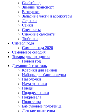
Скейтборд
Зимний транспорт
Ватрушки
Запасные части и ассексуары
Ледянки
Санки
Снегокаты
Снежные самокаты
Тюбинги
Символ года
Символ года 2020
Самовывоз сегодня
Товары для праздника
Новый год
Домашний текстиль
Коврики для ванной
Наборы для бани и сауны
Наволочки
Наматрасники
Пледы
Пододеяльники
Покрывала
Полотенца
Бамбуковые полотенца
Детские полотенца