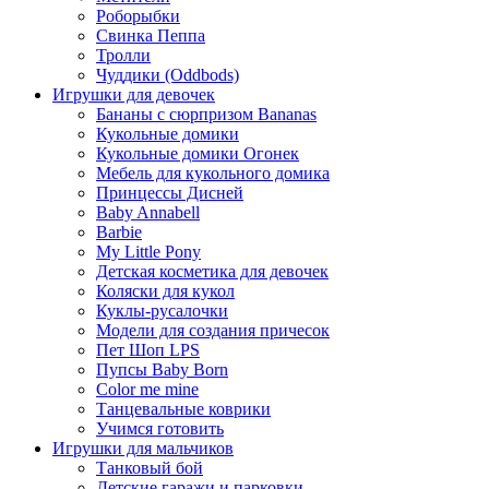
Роборыбки
Свинка Пеппа
Тролли
Чуддики (Oddbods)
Игрушки для девочек
Бананы с сюрпризом Bananas
Кукольные домики
Кукольные домики Огонек
Мебель для кукольного домика
Принцессы Дисней
Baby Annabell
Barbie
My Little Pony
Детская косметика для девочек
Коляски для кукол
Куклы-русалочки
Модели для создания причесок
Пет Шоп LPS
Пупсы Baby Born
Сolor me mine
Танцевальные коврики
Учимся готовить
Игрушки для мальчиков
Танковый бой
Детские гаражи и парковки