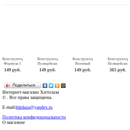
Конструктор
Конструктор
Конструктор
Конструктор
Формула 1
Полицейский
Военный
Полицейский
красная, 54
джип 34
вертолет в
мотоцикл
149 руб.
149 руб.
149 руб.
365 руб.
детали 8116
детали 7206
пакетике 29
61 деталь
Banbao
Banbao
деталей
7018
7212
Banbao
Поделиться…
Banbao
Интернет-магазин Хитплаза
© . Все права защищены.
E-mail:
hitplaza@yandex.ru
Политика конфиденциальности
О магазине