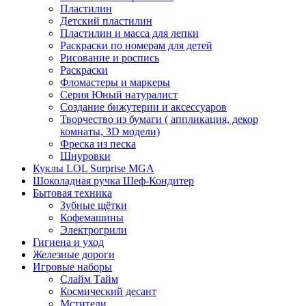
Пластилин
Детский пластилин
Пластилин и масса для лепки
Раскраски по номерам для детей
Рисование и роспись
Раскраски
Фломастеры и маркеры
Серия Юный натуралист
Создание бижутерии и аксессуаров
Творчество из бумаги ( аппликация, декор
комнаты, 3D модели)
Фреска из песка
Шнуровки
Куклы LOL Surprise MGA
Шоколадная ручка Шеф-Кондитер
Бытовая техника
Зубные щётки
Кофемашины
Электрогрили
Гигиена и уход
Железные дороги
Игровые наборы
Слайм Тайм
Космический десант
Мстители