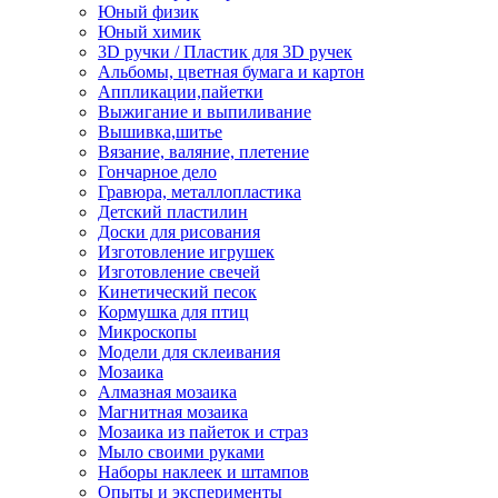
Юный физик
Юный химик
3D ручки / Пластик для 3D ручек
Альбомы, цветная бумага и картон
Аппликации,пайетки
Выжигание и выпиливание
Вышивка,шитье
Вязание, валяние, плетение
Гончарное дело
Гравюра, металлопластика
Детский пластилин
Доски для рисования
Изготовление игрушек
Изготовление свечей
Кинетический песок
Кормушка для птиц
Микроскопы
Модели для склеивания
Мозаика
Алмазная мозаика
Магнитная мозаика
Мозаика из пайеток и страз
Мыло своими руками
Наборы наклеек и штампов
Опыты и эксперименты