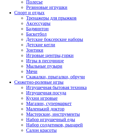
Полесье
Резиновые игрушки
Спорт и отдых
Тренажеры для прыжков
Аксессуары
Бадминтон
Баскетбол
Детские боксерские наборы
Детские кегли
Зонтики
Игровые центры,горки
Игры в песочнице
Мыльные пузыри
Мячи
Скакалки, прыгалки, обручи
Сюжетно-ролевые игры
Игрушечная бытовая техника
Игрушечная посуда
Кухни игровые
Магазин, супермаркет
Маленький доктор
Мастерские, инструменты
Набор игрушечный еды
Набор солдатиков, рыцарей
Салон красоты