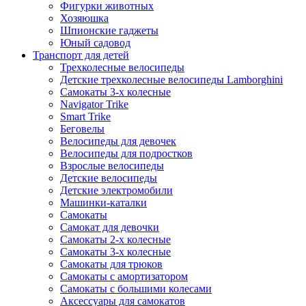
Фигурки животных
Хозяюшка
Шпионские гаджеты
Юный садовод
Транспорт для детей
Трехколесные велосипеды
Детские трехколесные велосипеды Lamborghini
Самокаты 3-х колесные
Navigator Trike
Smart Trike
Беговелы
Велосипеды для девочек
Велосипеды для подростков
Взрослые велосипеды
Детские велосипеды
Детские электромобили
Машинки-каталки
Самокаты
Самокат для девочки
Самокаты 2-х колесные
Самокаты 3-х колесные
Самокаты для трюков
Самокаты с амортизатором
Самокаты с большими колесами
Аксессуары для самокатов