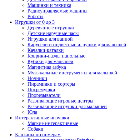
Машинки и техника
Радиоуправляемые машины
Роботы
Игрушки от 0 до 3
Деревянные игрушки
Детские наручные часы
Игрушки для ванной
Карусели и подвесные игрушки для малышей
Качалки-каталки
Коврики-пазлы напольные
Кубики для малышей
Магнитная азбука
Музыкальные инструменты для малышей
Ночники
Пирамидки и сортеры
Погремушки
Прорезыватели
Развивающие игровые центры
Развивающие игрушки для малышей
Юла
Интерактивные игрушки
Мягкие интерактивные
Собаки
Картины по номерам