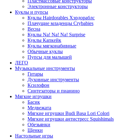
Пластмассовые конструкторы
Электронные конструкторы
Куклы и пупсы
Куклы Hairdorables Хэрдораблс
Плачущие младенцы Crybabies
Весна
Куклы Na! Na! Na! Surprise
Куклы Капкейк
Куклы мягконабивные
Обычные куклы
Пупсы для малышей
ЛЕГО
Музыкальные инструменты
Гитары
Духовные инструменты
Ксилофон
Синтезаторы и пианино
Мягкие игрушки
Басик
Медвежата
Мягкие игрушки Budi Basa Lori Colori
Мягкие игрушки антистресс Squishimals
Обезьянки
Щенки
Настольные игры