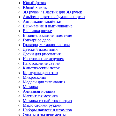
Юный физик
Юный химик
3D ручки / Пластик для 3D ручек
Альбомы, цветная бумага и картон
Аппликации,пайетки
Выжигание и выпиливание
Вышивка,шитье
Вязание, валяние, плетение
Гончарное дело
Гравюра, металлопластика
Детский пластилин
Доски для рисования
Изготовление игрушек
Изготовление свечей
Кинетический песок
Кормушка для птиц
Микроскопы
Модели для склеивания
Мозаика
Алмазная мозаика
Магнитная мозаика
Мозаика из пайеток и страз
Мыло своими руками
Наборы наклеек и штампов
Опыты и эксперименты