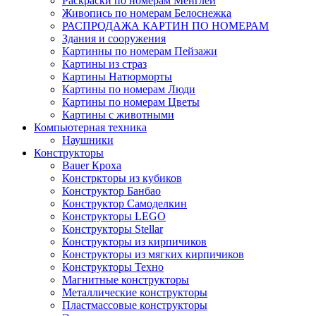
Раскраски по номерам Менглей
Живопись по номерам Белоснежка
РАСПРОДАЖА КАРТИН ПО НОМЕРАМ
Здания и сооружения
Картинны по номерам Пейзажи
Картины из страз
Картины Натюрморты
Картины по номерам Люди
Картины по номерам Цветы
Картины с животными
Компьютерная техника
Наушники
Конструкторы
Bauer Кроха
Констркторы из кубиков
Конструктор Банбао
Конструктор Самоделкин
Конструкторы LEGO
Конструкторы Stellar
Конструкторы из кирпичиков
Конструкторы из мягких кирпичиков
Конструкторы Техно
Магнитные конструкторы
Металлические конструкторы
Пластмассовые конструкторы