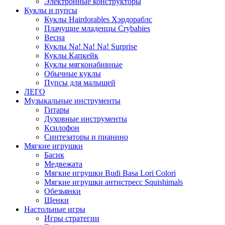
Электронные конструкторы
Куклы и пупсы
Куклы Hairdorables Хэрдораблс
Плачущие младенцы Crybabies
Весна
Куклы Na! Na! Na! Surprise
Куклы Капкейк
Куклы мягконабивные
Обычные куклы
Пупсы для малышей
ЛЕГО
Музыкальные инструменты
Гитары
Духовные инструменты
Ксилофон
Синтезаторы и пианино
Мягкие игрушки
Басик
Медвежата
Мягкие игрушки Budi Basa Lori Colori
Мягкие игрушки антистресс Squishimals
Обезьянки
Щенки
Настольные игры
Игры стратегии