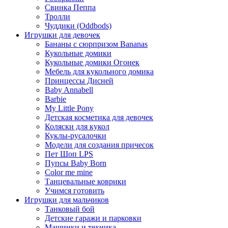
Свинка Пеппа
Тролли
Чуддики (Oddbods)
Игрушки для девочек
Бананы с сюрпризом Bananas
Кукольные домики
Кукольные домики Огонек
Мебель для кукольного домика
Принцессы Дисней
Baby Annabell
Barbie
My Little Pony
Детская косметика для девочек
Коляски для кукол
Куклы-русалочки
Модели для создания причесок
Пет Шоп LPS
Пупсы Baby Born
Сolor me mine
Танцевальные коврики
Учимся готовить
Игрушки для мальчиков
Танковый бой
Детские гаражи и парковки
Машинки и техника