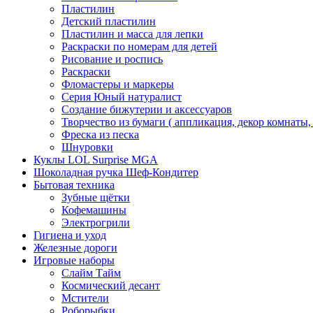
Пластилин
Детский пластилин
Пластилин и масса для лепки
Раскраски по номерам для детей
Рисование и роспись
Раскраски
Фломастеры и маркеры
Серия Юный натуралист
Создание бижутерии и аксессуаров
Творчество из бумаги ( аппликация, декор комнаты,
Фреска из песка
Шнуровки
Куклы LOL Surprise MGA
Шоколадная ручка Шеф-Кондитер
Бытовая техника
Зубные щётки
Кофемашины
Электрогрили
Гигиена и уход
Железные дороги
Игровые наборы
Слайм Тайм
Космический десант
Мстители
Роборыбки