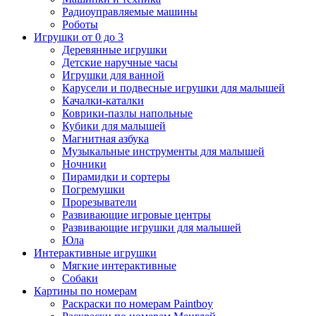
Радиоуправляемые машины
Роботы
Игрушки от 0 до 3
Деревянные игрушки
Детские наручные часы
Игрушки для ванной
Карусели и подвесные игрушки для малышей
Качалки-каталки
Коврики-пазлы напольные
Кубики для малышей
Магнитная азбука
Музыкальные инструменты для малышей
Ночники
Пирамидки и сортеры
Погремушки
Прорезыватели
Развивающие игровые центры
Развивающие игрушки для малышей
Юла
Интерактивные игрушки
Мягкие интерактивные
Собаки
Картины по номерам
Раскраски по номерам Paintboy