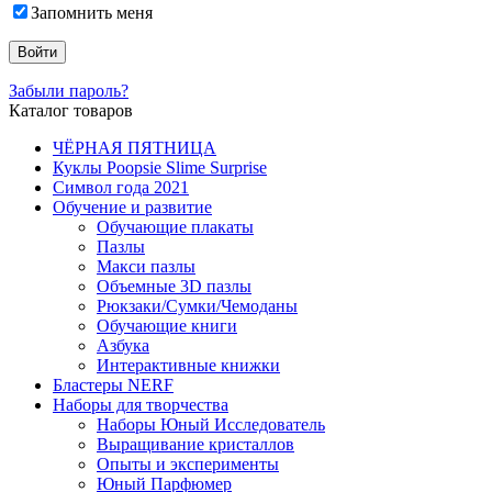
Запомнить меня
Забыли пароль?
Каталог товаров
ЧЁРНАЯ ПЯТНИЦА
Куклы Poopsie Slime Surprise
Символ года 2021
Обучение и развитие
Обучающие плакаты
Пазлы
Макси пазлы
Объемные 3D пазлы
Рюкзаки/Сумки/Чемоданы
Обучающие книги
Азбука
Интерактивные книжки
Бластеры NERF
Наборы для творчества
Наборы Юный Исследователь
Выращивание кристаллов
Опыты и эксперименты
Юный Парфюмер