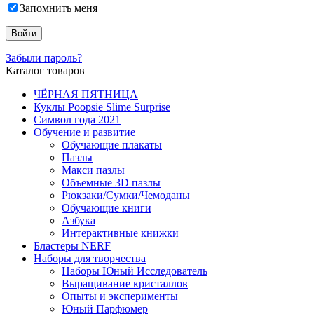
Запомнить меня
Забыли пароль?
Каталог товаров
ЧЁРНАЯ ПЯТНИЦА
Куклы Poopsie Slime Surprise
Символ года 2021
Обучение и развитие
Обучающие плакаты
Пазлы
Макси пазлы
Объемные 3D пазлы
Рюкзаки/Сумки/Чемоданы
Обучающие книги
Азбука
Интерактивные книжки
Бластеры NERF
Наборы для творчества
Наборы Юный Исследователь
Выращивание кристаллов
Опыты и эксперименты
Юный Парфюмер