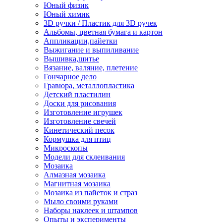
Юный физик
Юный химик
3D ручки / Пластик для 3D ручек
Альбомы, цветная бумага и картон
Аппликации,пайетки
Выжигание и выпиливание
Вышивка,шитье
Вязание, валяние, плетение
Гончарное дело
Гравюра, металлопластика
Детский пластилин
Доски для рисования
Изготовление игрушек
Изготовление свечей
Кинетический песок
Кормушка для птиц
Микроскопы
Модели для склеивания
Мозаика
Алмазная мозаика
Магнитная мозаика
Мозаика из пайеток и страз
Мыло своими руками
Наборы наклеек и штампов
Опыты и эксперименты