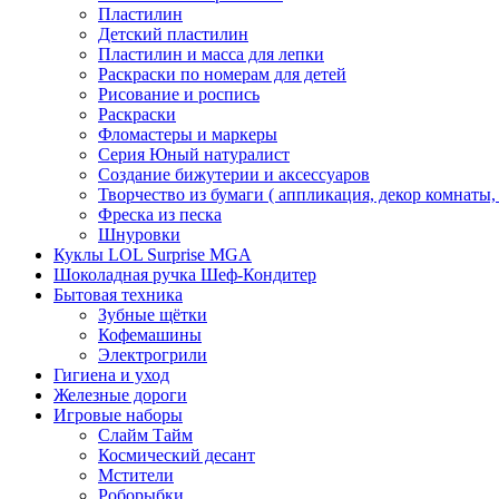
Пластилин
Детский пластилин
Пластилин и масса для лепки
Раскраски по номерам для детей
Рисование и роспись
Раскраски
Фломастеры и маркеры
Серия Юный натуралист
Создание бижутерии и аксессуаров
Творчество из бумаги ( аппликация, декор комнаты,
Фреска из песка
Шнуровки
Куклы LOL Surprise MGA
Шоколадная ручка Шеф-Кондитер
Бытовая техника
Зубные щётки
Кофемашины
Электрогрили
Гигиена и уход
Железные дороги
Игровые наборы
Слайм Тайм
Космический десант
Мстители
Роборыбки