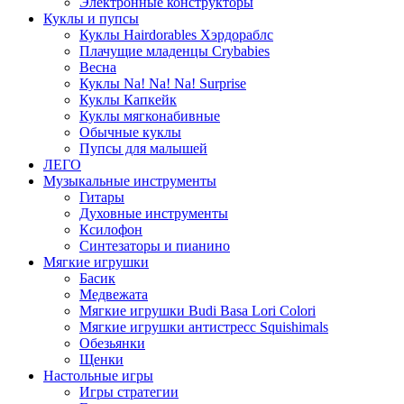
Электронные конструкторы
Куклы и пупсы
Куклы Hairdorables Хэрдораблс
Плачущие младенцы Crybabies
Весна
Куклы Na! Na! Na! Surprise
Куклы Капкейк
Куклы мягконабивные
Обычные куклы
Пупсы для малышей
ЛЕГО
Музыкальные инструменты
Гитары
Духовные инструменты
Ксилофон
Синтезаторы и пианино
Мягкие игрушки
Басик
Медвежата
Мягкие игрушки Budi Basa Lori Colori
Мягкие игрушки антистресс Squishimals
Обезьянки
Щенки
Настольные игры
Игры стратегии