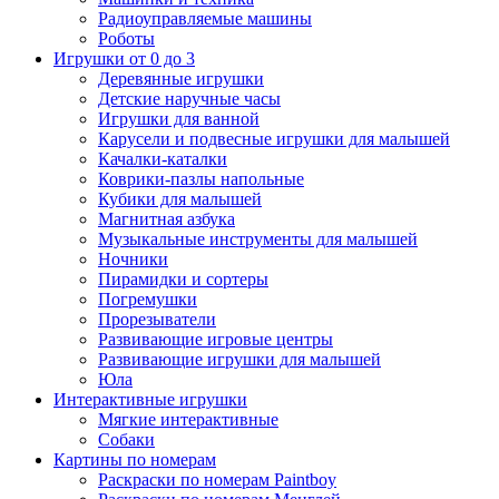
Радиоуправляемые машины
Роботы
Игрушки от 0 до 3
Деревянные игрушки
Детские наручные часы
Игрушки для ванной
Карусели и подвесные игрушки для малышей
Качалки-каталки
Коврики-пазлы напольные
Кубики для малышей
Магнитная азбука
Музыкальные инструменты для малышей
Ночники
Пирамидки и сортеры
Погремушки
Прорезыватели
Развивающие игровые центры
Развивающие игрушки для малышей
Юла
Интерактивные игрушки
Мягкие интерактивные
Собаки
Картины по номерам
Раскраски по номерам Paintboy