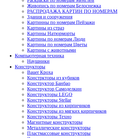
Раскраски по номерам Менглей
Живопись по номерам Белоснежка
РАСПРОДАЖА КАРТИН ПО НОМЕРАМ
Здания и сооружения
Картинны по номерам Пейзажи
Картины из страз
Картины Натюрморты
Картины по номерам Люди
Картины по номерам Цветы
Картины с животными
Компьютерная техника
Наушники
Конструкторы
Bauer Кроха
Констркторы из кубиков
Конструктор Банбао
Конструктор Самоделкин
Конструкторы LEGO
Конструкторы Stellar
Конструкторы из кирпичиков
Конструкторы из мягких кирпичиков
Конструкторы Техно
Магнитные конструкторы
Металлические конструкторы
Пластмассовые конструкторы