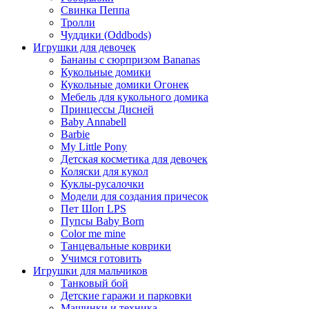
Свинка Пеппа
Тролли
Чуддики (Oddbods)
Игрушки для девочек
Бананы с сюрпризом Bananas
Кукольные домики
Кукольные домики Огонек
Мебель для кукольного домика
Принцессы Дисней
Baby Annabell
Barbie
My Little Pony
Детская косметика для девочек
Коляски для кукол
Куклы-русалочки
Модели для создания причесок
Пет Шоп LPS
Пупсы Baby Born
Сolor me mine
Танцевальные коврики
Учимся готовить
Игрушки для мальчиков
Танковый бой
Детские гаражи и парковки
Машинки и техника