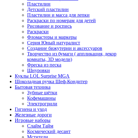
Пластилин
Детский пластилин
Пластилин и масса для лепки
Раскраски по номерам для детей
Рисование и роспись
Раскраски
Фломастеры и маркеры
Серия Юный натуралист
Создание бижутерии и аксессуаров
Творчество из бумаги ( аппликация, декор
комнаты, 3D модели)
Фреска из песка
Шнуровки
Куклы LOL Surprise MGA
Шоколадная ручка Шеф-Кондитер
Бытовая техника
Зубные щётки
Кофемашины
Электрогрили
Гигиена и уход
Железные дороги
Игровые наборы
Слайм Тайм
Космический десант
Мстители