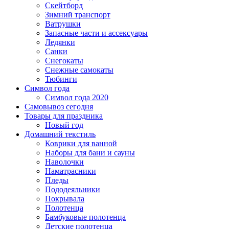
Скейтборд
Зимний транспорт
Ватрушки
Запасные части и ассексуары
Ледянки
Санки
Снегокаты
Снежные самокаты
Тюбинги
Символ года
Символ года 2020
Самовывоз сегодня
Товары для праздника
Новый год
Домашний текстиль
Коврики для ванной
Наборы для бани и сауны
Наволочки
Наматрасники
Пледы
Пододеяльники
Покрывала
Полотенца
Бамбуковые полотенца
Детские полотенца