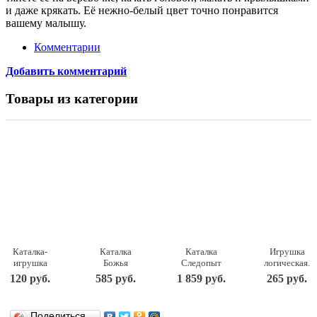
и даже крякать. Её нежно-белый цвет точно понравится
вашему малышу.
Комментарии
Добавить комментарий
Товары из категории
Каталка-
Каталка
Каталка
Игрушка
игрушка
Божья
Следопыт
логическая.
Junfa toys
коровка
431017
Каталка на
120 руб.
585 руб.
1 859 руб.
265 руб.
Колесо
7888
шнурке
(866)
Полесье
БОЖЬЯ
КОРОВКА
Поделиться…