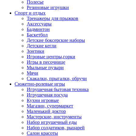
Полесье
Резиновые игрушки
Спорт и отдых
Тренажеры для прыжков
Аксессуары
Бадминтон
Баскетбол
Детские боксерские наборы
Детские кегли
Зонтики
Игровые центры,горки
Игры в песочнице
Мыльные пузыри
Мячи
Скакалки, прыгалки, обручи
Сюжетно-ролевые игры
Игрушечная бытовая техника
Игрушечная посуда
Кухни игровые
Магазин, супермаркет
Маленький доктор
Мастерские, инструменты
Набор игрушечный еды
Набор солдатиков, рыцарей
Салон красоты