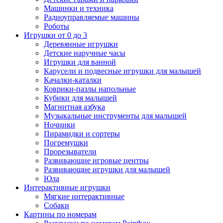
Машинки и техника
Радиоуправляемые машины
Роботы
Игрушки от 0 до 3
Деревянные игрушки
Детские наручные часы
Игрушки для ванной
Карусели и подвесные игрушки для малышей
Качалки-каталки
Коврики-пазлы напольные
Кубики для малышей
Магнитная азбука
Музыкальные инструменты для малышей
Ночники
Пирамидки и сортеры
Погремушки
Прорезыватели
Развивающие игровые центры
Развивающие игрушки для малышей
Юла
Интерактивные игрушки
Мягкие интерактивные
Собаки
Картины по номерам