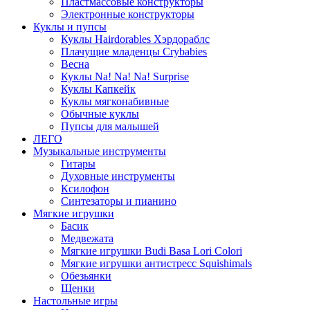
Пластмассовые конструкторы
Электронные конструкторы
Куклы и пупсы
Куклы Hairdorables Хэрдораблс
Плачущие младенцы Crybabies
Весна
Куклы Na! Na! Na! Surprise
Куклы Капкейк
Куклы мягконабивные
Обычные куклы
Пупсы для малышей
ЛЕГО
Музыкальные инструменты
Гитары
Духовные инструменты
Ксилофон
Синтезаторы и пианино
Мягкие игрушки
Басик
Медвежата
Мягкие игрушки Budi Basa Lori Colori
Мягкие игрушки антистресс Squishimals
Обезьянки
Щенки
Настольные игры