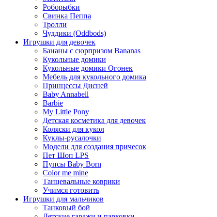
Роборыбки
Свинка Пеппа
Тролли
Чуддики (Oddbods)
Игрушки для девочек
Бананы с сюрпризом Bananas
Кукольные домики
Кукольные домики Огонек
Мебель для кукольного домика
Принцессы Дисней
Baby Annabell
Barbie
My Little Pony
Детская косметика для девочек
Коляски для кукол
Куклы-русалочки
Модели для создания причесок
Пет Шоп LPS
Пупсы Baby Born
Сolor me mine
Танцевальные коврики
Учимся готовить
Игрушки для мальчиков
Танковый бой
Детские гаражи и парковки