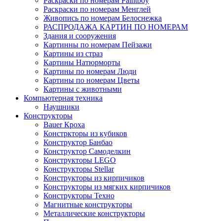
Раскраски по номерам Paintboy
Раскраски по номерам Менглей
Живопись по номерам Белоснежка
РАСПРОДАЖА КАРТИН ПО НОМЕРАМ
Здания и сооружения
Картинны по номерам Пейзажи
Картины из страз
Картины Натюрморты
Картины по номерам Люди
Картины по номерам Цветы
Картины с животными
Компьютерная техника
Наушники
Конструкторы
Bauer Кроха
Констркторы из кубиков
Конструктор Банбао
Конструктор Самоделкин
Конструкторы LEGO
Конструкторы Stellar
Конструкторы из кирпичиков
Конструкторы из мягких кирпичиков
Конструкторы Техно
Магнитные конструкторы
Металлические конструкторы