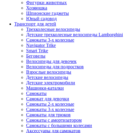
Фигурки животных
Хозяюшка
Шпионские гаджеты
Юный садовод
Транспорт для детей
Трехколесные велосипеды
Детские трехколесные велосипеды Lamborghini
Самокаты 3-х колесные
Navigator Trike
Smart Trike
Беговелы
Велосипеды для девочек
Велосипеды для подростков
Взрослые велосипеды
Детские велосипеды
Детские электромобили
Машинки-каталки
Самокаты
Самокат для девочки
Самокаты 2-х колесные
Самокаты 3-х колесные
Самокаты для трюков
Самокаты с амортизатором
Самокаты с большими колесами
Аксессуары для самокатов