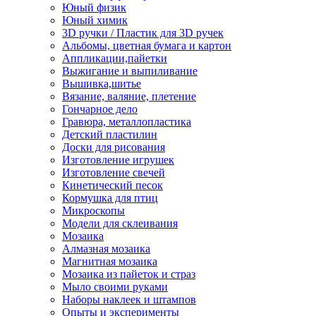
Юный физик
Юный химик
3D ручки / Пластик для 3D ручек
Альбомы, цветная бумага и картон
Аппликации,пайетки
Выжигание и выпиливание
Вышивка,шитье
Вязание, валяние, плетение
Гончарное дело
Гравюра, металлопластика
Детский пластилин
Доски для рисования
Изготовление игрушек
Изготовление свечей
Кинетический песок
Кормушка для птиц
Микроскопы
Модели для склеивания
Мозаика
Алмазная мозаика
Магнитная мозаика
Мозаика из пайеток и страз
Мыло своими руками
Наборы наклеек и штампов
Опыты и эксперименты