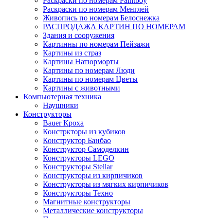
Раскраски по номерам Paintboy
Раскраски по номерам Менглей
Живопись по номерам Белоснежка
РАСПРОДАЖА КАРТИН ПО НОМЕРАМ
Здания и сооружения
Картинны по номерам Пейзажи
Картины из страз
Картины Натюрморты
Картины по номерам Люди
Картины по номерам Цветы
Картины с животными
Компьютерная техника
Наушники
Конструкторы
Bauer Кроха
Констркторы из кубиков
Конструктор Банбао
Конструктор Самоделкин
Конструкторы LEGO
Конструкторы Stellar
Конструкторы из кирпичиков
Конструкторы из мягких кирпичиков
Конструкторы Техно
Магнитные конструкторы
Металлические конструкторы