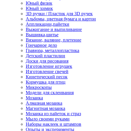
Юный физик
Юный химик
3D ручки / Пластик для 3D ручек
Альбомы, цветная бумага и картон
Аппликации,пайетки
Выжигание и выпиливание
Вышивка,шитье
Вязание, валяние, плетение
Гончарное дело
Гравюра, металлопластика
Детский пластилин
Доски для рисования
Изготовление игрушек
Изготовление свечей
Кинетический песок
Кормушка для птиц
Микроскопы
Модели для склеивания
Мозаика
Алмазная мозаика
Магнитная мозаика
Мозаика из пайеток и страз
Мыло своими руками
Наборы наклеек и штампов
Опыты и эксперименты