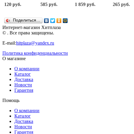
Junfa toys
коровка
431017
Каталка на
120 руб.
585 руб.
1 859 руб.
265 руб.
Колесо
7888
шнурке
(866)
Полесье
БОЖЬЯ
КОРОВКА
Поделиться…
Рыжий кот
(И-0197)
Интернет-магазин Хитплаза
© . Все права защищены.
E-mail:
hitplaza@yandex.ru
Политика конфиденциальности
О магазине
О компании
Каталог
Доставка
Новости
Гарантия
Помощь
О компании
Каталог
Доставка
Новости
Гарантия