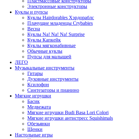
Пластмассовые конструкторы
Электронные конструкторы
Куклы и пупсы
Куклы Hairdorables Хэрдораблс
Плачущие младенцы Crybabies
Весна
Куклы Na! Na! Na! Surprise
Куклы Капкейк
Куклы мягконабивные
Обычные куклы
Пупсы для малышей
ЛЕГО
Музыкальные инструменты
Гитары
Духовные инструменты
Ксилофон
Синтезаторы и пианино
Мягкие игрушки
Басик
Медвежата
Мягкие игрушки Budi Basa Lori Colori
Мягкие игрушки антистресс Squishimals
Обезьянки
Щенки
Настольные игры