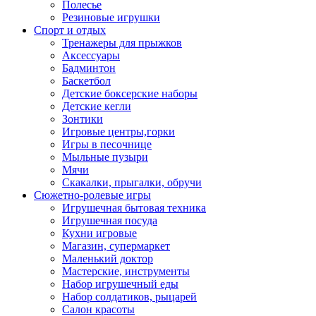
Полесье
Резиновые игрушки
Спорт и отдых
Тренажеры для прыжков
Аксессуары
Бадминтон
Баскетбол
Детские боксерские наборы
Детские кегли
Зонтики
Игровые центры,горки
Игры в песочнице
Мыльные пузыри
Мячи
Скакалки, прыгалки, обручи
Сюжетно-ролевые игры
Игрушечная бытовая техника
Игрушечная посуда
Кухни игровые
Магазин, супермаркет
Маленький доктор
Мастерские, инструменты
Набор игрушечный еды
Набор солдатиков, рыцарей
Салон красоты