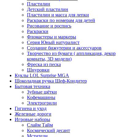
Пластилин
Детский пластилин
Пластилин и масса для лепки
Раскраски по номерам для детей
Рисование и роспись
Раскраски
Фломастеры и маркеры
Серия Юный натуралист
Создание бижутерии и аксессуаров
Творчество из бумаги ( аппликация, декор
комнаты, 3D модели)
Фреска из песка
Шнуровки
Куклы LOL Surprise MGA
Шоколадная ручка Шеф-Кондитер
Бытовая техника
Зубные щётки
Кофемашины
Электрогрили
Гигиена и уход
Железные дороги
Игровые наборы
Слайм Тайм
Космический десант
Мстители