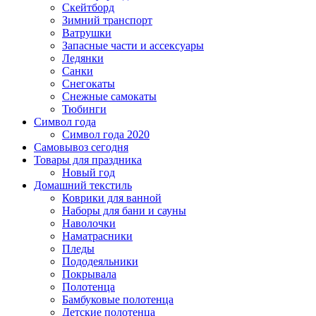
Скейтборд
Зимний транспорт
Ватрушки
Запасные части и ассексуары
Ледянки
Санки
Снегокаты
Снежные самокаты
Тюбинги
Символ года
Символ года 2020
Самовывоз сегодня
Товары для праздника
Новый год
Домашний текстиль
Коврики для ванной
Наборы для бани и сауны
Наволочки
Наматрасники
Пледы
Пододеяльники
Покрывала
Полотенца
Бамбуковые полотенца
Детские полотенца