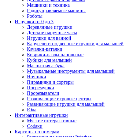
Машинки и техника
Радиоуправляемые машины
Роботы
Игрушки от 0 до 3
Деревянные игрушки
Детские наручные часы
Игрушки для ванной
Карусели и подвесные игрушки для малышей
Качалки-каталки
Коврики-пазлы напольные
Кубики для малышей
Магнитная азбука
Музыкальные инструменты для малышей
Ночники
Пирамидки и сортеры
Погремушки
Прорезыватели
Развивающие игровые центры
Развивающие игрушки для малышей
Юла
Интерактивные игрушки
Мягкие интерактивные
Собаки
Картины по номерам