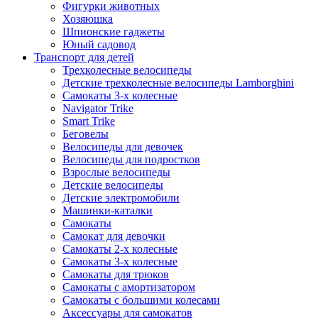
Фигурки животных
Хозяюшка
Шпионские гаджеты
Юный садовод
Транспорт для детей
Трехколесные велосипеды
Детские трехколесные велосипеды Lamborghini
Самокаты 3-х колесные
Navigator Trike
Smart Trike
Беговелы
Велосипеды для девочек
Велосипеды для подростков
Взрослые велосипеды
Детские велосипеды
Детские электромобили
Машинки-каталки
Самокаты
Самокат для девочки
Самокаты 2-х колесные
Самокаты 3-х колесные
Самокаты для трюков
Самокаты с амортизатором
Самокаты с большими колесами
Аксессуары для самокатов