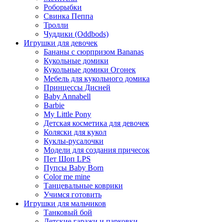
Роборыбки
Свинка Пеппа
Тролли
Чуддики (Oddbods)
Игрушки для девочек
Бананы с сюрпризом Bananas
Кукольные домики
Кукольные домики Огонек
Мебель для кукольного домика
Принцессы Дисней
Baby Annabell
Barbie
My Little Pony
Детская косметика для девочек
Коляски для кукол
Куклы-русалочки
Модели для создания причесок
Пет Шоп LPS
Пупсы Baby Born
Сolor me mine
Танцевальные коврики
Учимся готовить
Игрушки для мальчиков
Танковый бой
Детские гаражи и парковки