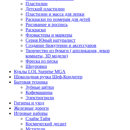
Пластилин
Детский пластилин
Пластилин и масса для лепки
Раскраски по номерам для детей
Рисование и роспись
Раскраски
Фломастеры и маркеры
Серия Юный натуралист
Создание бижутерии и аксессуаров
Творчество из бумаги ( аппликация, декор
комнаты, 3D модели)
Фреска из песка
Шнуровки
Куклы LOL Surprise MGA
Шоколадная ручка Шеф-Кондитер
Бытовая техника
Зубные щётки
Кофемашины
Электрогрили
Гигиена и уход
Железные дороги
Игровые наборы
Слайм Тайм
Космический десант
Мстители