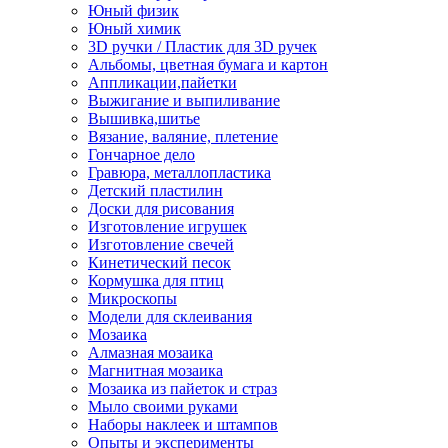
Юный физик
Юный химик
3D ручки / Пластик для 3D ручек
Альбомы, цветная бумага и картон
Аппликации,пайетки
Выжигание и выпиливание
Вышивка,шитье
Вязание, валяние, плетение
Гончарное дело
Гравюра, металлопластика
Детский пластилин
Доски для рисования
Изготовление игрушек
Изготовление свечей
Кинетический песок
Кормушка для птиц
Микроскопы
Модели для склеивания
Мозаика
Алмазная мозаика
Магнитная мозаика
Мозаика из пайеток и страз
Мыло своими руками
Наборы наклеек и штампов
Опыты и эксперименты