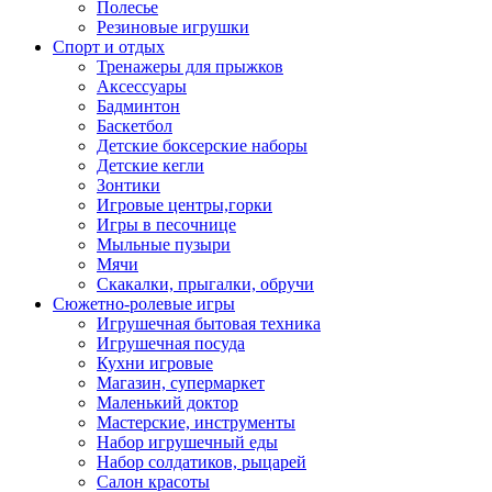
Полесье
Резиновые игрушки
Спорт и отдых
Тренажеры для прыжков
Аксессуары
Бадминтон
Баскетбол
Детские боксерские наборы
Детские кегли
Зонтики
Игровые центры,горки
Игры в песочнице
Мыльные пузыри
Мячи
Скакалки, прыгалки, обручи
Сюжетно-ролевые игры
Игрушечная бытовая техника
Игрушечная посуда
Кухни игровые
Магазин, супермаркет
Маленький доктор
Мастерские, инструменты
Набор игрушечный еды
Набор солдатиков, рыцарей
Салон красоты