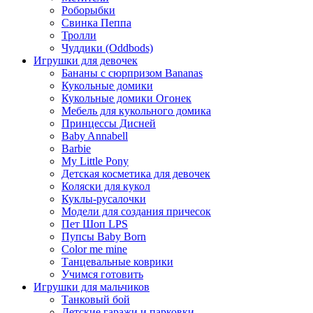
Роборыбки
Свинка Пеппа
Тролли
Чуддики (Oddbods)
Игрушки для девочек
Бананы с сюрпризом Bananas
Кукольные домики
Кукольные домики Огонек
Мебель для кукольного домика
Принцессы Дисней
Baby Annabell
Barbie
My Little Pony
Детская косметика для девочек
Коляски для кукол
Куклы-русалочки
Модели для создания причесок
Пет Шоп LPS
Пупсы Baby Born
Сolor me mine
Танцевальные коврики
Учимся готовить
Игрушки для мальчиков
Танковый бой
Детские гаражи и парковки