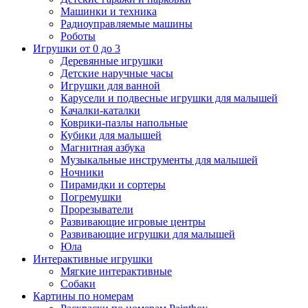
Машинки и техника
Радиоуправляемые машины
Роботы
Игрушки от 0 до 3
Деревянные игрушки
Детские наручные часы
Игрушки для ванной
Карусели и подвесные игрушки для малышей
Качалки-каталки
Коврики-пазлы напольные
Кубики для малышей
Магнитная азбука
Музыкальные инструменты для малышей
Ночники
Пирамидки и сортеры
Погремушки
Прорезыватели
Развивающие игровые центры
Развивающие игрушки для малышей
Юла
Интерактивные игрушки
Мягкие интерактивные
Собаки
Картины по номерам