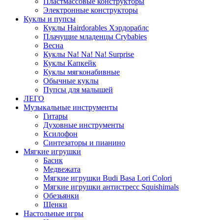
Пластмассовые конструкторы
Электронные конструкторы
Куклы и пупсы
Куклы Hairdorables Хэрдораблс
Плачущие младенцы Crybabies
Весна
Куклы Na! Na! Na! Surprise
Куклы Капкейк
Куклы мягконабивные
Обычные куклы
Пупсы для малышей
ЛЕГО
Музыкальные инструменты
Гитары
Духовные инструменты
Ксилофон
Синтезаторы и пианино
Мягкие игрушки
Басик
Медвежата
Мягкие игрушки Budi Basa Lori Colori
Мягкие игрушки антистресс Squishimals
Обезьянки
Щенки
Настольные игры