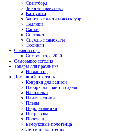
Скейтборд
Зимний транспорт
Ватрушки
Запасные части и ассексуары
Ледянки
Санки
Снегокаты
Снежные самокаты
Тюбинги
Символ года
Символ года 2020
Самовывоз сегодня
Товары для праздника
Новый год
Домашний текстиль
Коврики для ванной
Наборы для бани и сауны
Наволочки
Наматрасники
Пледы
Пододеяльники
Покрывала
Полотенца
Бамбуковые полотенца
Детские полотенца