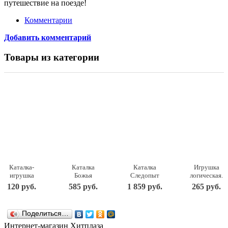
путешествие на поезде!
Комментарии
Добавить комментарий
Товары из категории
Каталка-
Каталка
Каталка
Игрушка
игрушка
Божья
Следопыт
логическая.
Junfa toys
коровка
431017
Каталка на
120 руб.
585 руб.
1 859 руб.
265 руб.
Колесо
7888
шнурке
(866)
Полесье
БОЖЬЯ
КОРОВКА
Поделиться…
Рыжий кот
(И-0197)
Интернет-магазин Хитплаза