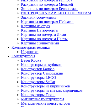
Раскраски по номерам Paintboy
Раскраски по номерам Менглей
Живопись по номерам Белоснежка
РАСПРОДАЖА КАРТИН ПО НОМЕРАМ
Здания и сооружения
Картинны по номерам Пейзажи
Картины из страз
Картины Натюрморты
Картины по номерам Люди
Картины по номерам Цветы
Картины с животными
Компьютерная техника
Наушники
Конструкторы
Bauer Кроха
Констркторы из кубиков
Конструктор Банбао
Конструктор Самоделкин
Конструкторы LEGO
Конструкторы Stellar
Конструкторы из кирпичиков
Конструкторы из мягких кирпичиков
Конструкторы Техно
Магнитные конструкторы
Металлические конструкторы