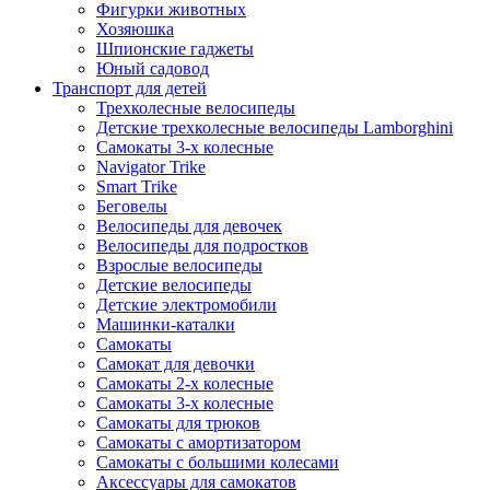
Фигурки животных
Хозяюшка
Шпионские гаджеты
Юный садовод
Транспорт для детей
Трехколесные велосипеды
Детские трехколесные велосипеды Lamborghini
Самокаты 3-х колесные
Navigator Trike
Smart Trike
Беговелы
Велосипеды для девочек
Велосипеды для подростков
Взрослые велосипеды
Детские велосипеды
Детские электромобили
Машинки-каталки
Самокаты
Самокат для девочки
Самокаты 2-х колесные
Самокаты 3-х колесные
Самокаты для трюков
Самокаты с амортизатором
Самокаты с большими колесами
Аксессуары для самокатов