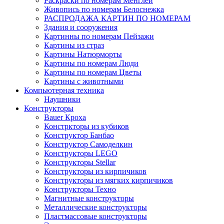
Раскраски по номерам Менглей
Живопись по номерам Белоснежка
РАСПРОДАЖА КАРТИН ПО НОМЕРАМ
Здания и сооружения
Картинны по номерам Пейзажи
Картины из страз
Картины Натюрморты
Картины по номерам Люди
Картины по номерам Цветы
Картины с животными
Компьютерная техника
Наушники
Конструкторы
Bauer Кроха
Констркторы из кубиков
Конструктор Банбао
Конструктор Самоделкин
Конструкторы LEGO
Конструкторы Stellar
Конструкторы из кирпичиков
Конструкторы из мягких кирпичиков
Конструкторы Техно
Магнитные конструкторы
Металлические конструкторы
Пластмассовые конструкторы