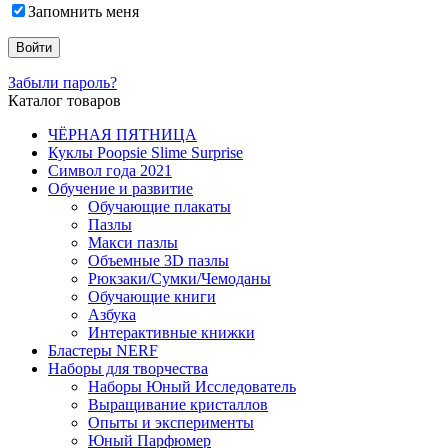
Запомнить меня
Забыли пароль?
Каталог товаров
ЧЁРНАЯ ПЯТНИЦА
Куклы Poopsie Slime Surprise
Символ года 2021
Обучение и развитие
Обучающие плакаты
Пазлы
Макси пазлы
Объемные 3D пазлы
Рюкзаки/Сумки/Чемоданы
Обучающие книги
Азбука
Интерактивные книжки
Бластеры NERF
Наборы для творчества
Наборы Юный Исследователь
Выращивание кристаллов
Опыты и эксперименты
Юный Парфюмер