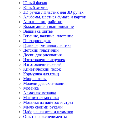
Юный физик
Юный химик
3D ручки / Пластик для 3D ручек
Альбомы, цветная бумага и картон
Аппликации,пайетки
Выжигание и выпиливание
Вышивка,шитье
Вязание, валяние, плетение
Гончарное дело
Гравюра, металлопластика
Детский пластилин
Доски для рисования
Изготовление игрушек
Изготовление свечей
Кинетический песок
Кормушка для птиц
Микроскопы
Модели для склеивания
Мозаика
Алмазная мозаика
Магнитная мозаика
Мозаика из пайеток и страз
Мыло своими руками
Наборы наклеек и штампов
Опыты и эксперименты