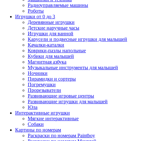
Радиоуправляемые машины
Роботы
Игрушки от 0 до 3
Деревянные игрушки
Детские наручные часы
Игрушки для ванной
Карусели и подвесные игрушки для малышей
Качалки-каталки
Коврики-пазлы напольные
Кубики для малышей
Магнитная азбука
Музыкальные инструменты для малышей
Ночники
Пирамидки и сортеры
Погремушки
Прорезыватели
Развивающие игровые центры
Развивающие игрушки для малышей
Юла
Интерактивные игрушки
Мягкие интерактивные
Собаки
Картины по номерам
Раскраски по номерам Paintboy