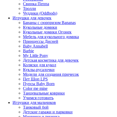
Свинка Пеппа
Тролли
Чуддики (Oddbods)
Игрушки для девочек
Бананы с сюрпризом Bananas
Кукольные домики
Кукольные домики Огонек
Мебель для кукольного домика
Принцессы Дисней
Baby Annabell
Barbie
My Little Pony
Детская косметика для девочек
Коляски для кукол
Куклы-русалочки
Модели для создания причесок
Пет Шоп LPS
Пупсы Baby Born
Сolor me mine
Танцевальные коврики
Учимся готовить
Игрушки для мальчиков
Танковый бой
Детские гаражи и парковки
Машинки и техника