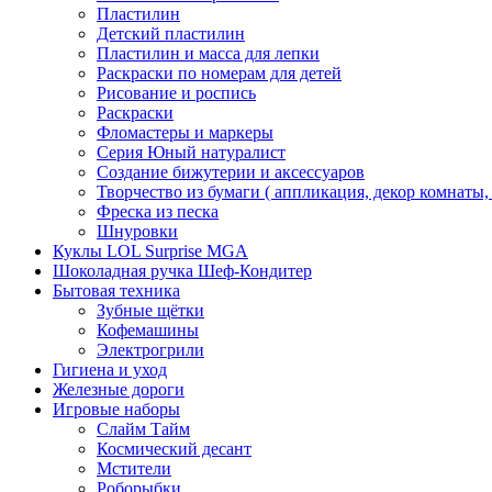
Пластилин
Детский пластилин
Пластилин и масса для лепки
Раскраски по номерам для детей
Рисование и роспись
Раскраски
Фломастеры и маркеры
Серия Юный натуралист
Создание бижутерии и аксессуаров
Творчество из бумаги ( аппликация, декор комнаты,
Фреска из песка
Шнуровки
Куклы LOL Surprise MGA
Шоколадная ручка Шеф-Кондитер
Бытовая техника
Зубные щётки
Кофемашины
Электрогрили
Гигиена и уход
Железные дороги
Игровые наборы
Слайм Тайм
Космический десант
Мстители
Роборыбки