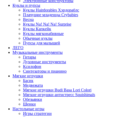
Электронные конструкторы
Куклы и пупсы
Куклы Hairdorables Хэрдораблс
Плачущие младенцы Crybabies
Весна
Куклы Na! Na! Na! Surprise
Куклы Капкейк
Куклы мягконабивные
Обычные куклы
Пупсы для малышей
ЛЕГО
Музыкальные инструменты
Гитары
Духовные инструменты
Ксилофон
Синтезаторы и пианино
Мягкие игрушки
Басик
Медвежата
Мягкие игрушки Budi Basa Lori Colori
Мягкие игрушки антистресс Squishimals
Обезьянки
Щенки
Настольные игры
Игры стратегии