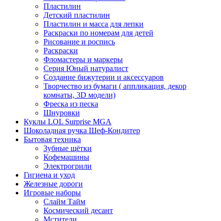
Пластилин
Детский пластилин
Пластилин и масса для лепки
Раскраски по номерам для детей
Рисование и роспись
Раскраски
Фломастеры и маркеры
Серия Юный натуралист
Создание бижутерии и аксессуаров
Творчество из бумаги ( аппликация, декор
комнаты, 3D модели)
Фреска из песка
Шнуровки
Куклы LOL Surprise MGA
Шоколадная ручка Шеф-Кондитер
Бытовая техника
Зубные щётки
Кофемашины
Электрогрили
Гигиена и уход
Железные дороги
Игровые наборы
Слайм Тайм
Космический десант
Мстители