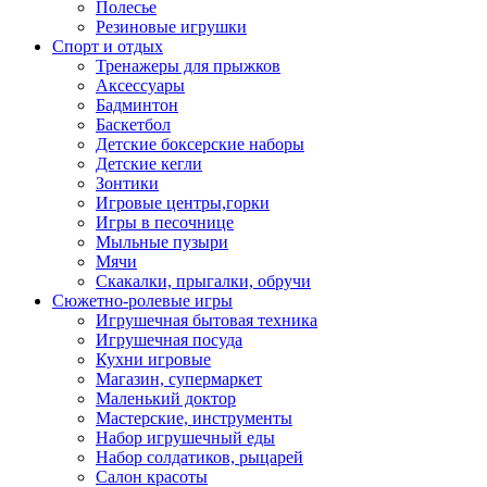
Полесье
Резиновые игрушки
Спорт и отдых
Тренажеры для прыжков
Аксессуары
Бадминтон
Баскетбол
Детские боксерские наборы
Детские кегли
Зонтики
Игровые центры,горки
Игры в песочнице
Мыльные пузыри
Мячи
Скакалки, прыгалки, обручи
Сюжетно-ролевые игры
Игрушечная бытовая техника
Игрушечная посуда
Кухни игровые
Магазин, супермаркет
Маленький доктор
Мастерские, инструменты
Набор игрушечный еды
Набор солдатиков, рыцарей
Салон красоты