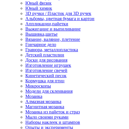
Юный физик
Юный химик
3D ручки / Пластик для 3D ручек
Альбомы, цветная бумага и картон
Аппликации,пайетки
Выжигание и выпиливание
Вышивка,шитье
Вязание, валяние, плетение
Гончарное дело
Гравюра, металлопластика
Детский пластилин
Доски для рисования
Изготовление игрушек
Изготовление свечей
Кинетический песок
Кормушка для птиц
Микроскопы
Модели для склеивания
Мозаика
Алмазная мозаика
Магнитная мозаика
Мозаика из пайеток и страз
Мыло своими руками
Наборы наклеек и штампов
Опыты и эксперименты