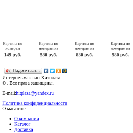
Картина по
Картина по
Картина по
Картина по
номерам
номерам на
номерам на
номерам на
для
холсте
холсте
холсте
149 руб.
580 руб.
830 руб.
580 руб.
малышей
Франция.
Мамкины
Бабочка в
"Пёсик-
Бретань.
любимчики
ботаническо
рыболов"
Карантек.
40 на 50 см
саду
Поделиться…
Ркн-005
30 на 40 см
232-AB
30х40см
LORI
351-AS
Белоснежка
363-AS
Интернет-магазин Хитплаза
Белоснежка
Белоснежка
© . Все права защищены.
E-mail:
hitplaza@yandex.ru
Политика конфиденциальности
О магазине
О компании
Каталог
Доставка