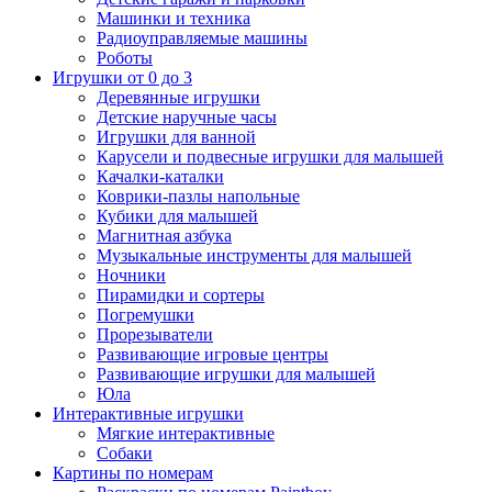
Машинки и техника
Радиоуправляемые машины
Роботы
Игрушки от 0 до 3
Деревянные игрушки
Детские наручные часы
Игрушки для ванной
Карусели и подвесные игрушки для малышей
Качалки-каталки
Коврики-пазлы напольные
Кубики для малышей
Магнитная азбука
Музыкальные инструменты для малышей
Ночники
Пирамидки и сортеры
Погремушки
Прорезыватели
Развивающие игровые центры
Развивающие игрушки для малышей
Юла
Интерактивные игрушки
Мягкие интерактивные
Собаки
Картины по номерам