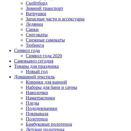
Скейтборд
Зимний транспорт
Ватрушки
Запасные части и ассексуары
Ледянки
Санки
Снегокаты
Снежные самокаты
Тюбинги
Символ года
Символ года 2020
Самовывоз сегодня
Товары для праздника
Новый год
Домашний текстиль
Коврики для ванной
Наборы для бани и сауны
Наволочки
Наматрасники
Пледы
Пододеяльники
Покрывала
Полотенца
Бамбуковые полотенца
Детские полотенца