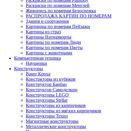
Раскраски по номерам Paintboy
Раскраски по номерам Менглей
Живопись по номерам Белоснежка
РАСПРОДАЖА КАРТИН ПО НОМЕРАМ
Здания и сооружения
Картинны по номерам Пейзажи
Картины из страз
Картины Натюрморты
Картины по номерам Люди
Картины по номерам Цветы
Картины с животными
Компьютерная техника
Наушники
Конструкторы
Bauer Кроха
Констркторы из кубиков
Конструктор Банбао
Конструктор Самоделкин
Конструкторы LEGO
Конструкторы Stellar
Конструкторы из кирпичиков
Конструкторы из мягких кирпичиков
Конструкторы Техно
Магнитные конструкторы
Металлические конструкторы