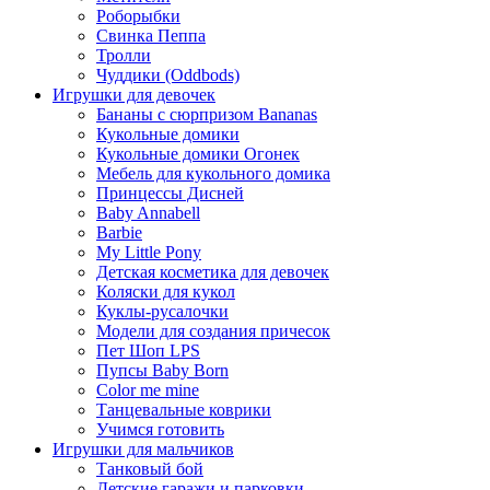
Роборыбки
Свинка Пеппа
Тролли
Чуддики (Oddbods)
Игрушки для девочек
Бананы с сюрпризом Bananas
Кукольные домики
Кукольные домики Огонек
Мебель для кукольного домика
Принцессы Дисней
Baby Annabell
Barbie
My Little Pony
Детская косметика для девочек
Коляски для кукол
Куклы-русалочки
Модели для создания причесок
Пет Шоп LPS
Пупсы Baby Born
Сolor me mine
Танцевальные коврики
Учимся готовить
Игрушки для мальчиков
Танковый бой
Детские гаражи и парковки