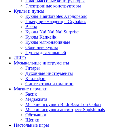
Пластмассовые конструкторы
Электронные конструкторы
Куклы и пупсы
Куклы Hairdorables Хэрдораблс
Плачущие младенцы Crybabies
Весна
Куклы Na! Na! Na! Surprise
Куклы Капкейк
Куклы мягконабивные
Обычные куклы
Пупсы для малышей
ЛЕГО
Музыкальные инструменты
Гитары
Духовные инструменты
Ксилофон
Синтезаторы и пианино
Мягкие игрушки
Басик
Медвежата
Мягкие игрушки Budi Basa Lori Colori
Мягкие игрушки антистресс Squishimals
Обезьянки
Щенки
Настольные игры