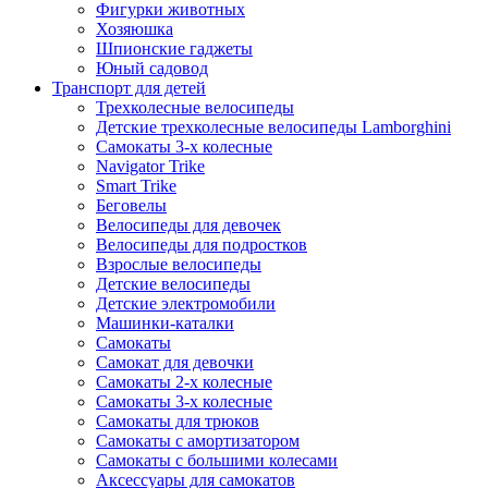
Фигурки животных
Хозяюшка
Шпионские гаджеты
Юный садовод
Транспорт для детей
Трехколесные велосипеды
Детские трехколесные велосипеды Lamborghini
Самокаты 3-х колесные
Navigator Trike
Smart Trike
Беговелы
Велосипеды для девочек
Велосипеды для подростков
Взрослые велосипеды
Детские велосипеды
Детские электромобили
Машинки-каталки
Самокаты
Самокат для девочки
Самокаты 2-х колесные
Самокаты 3-х колесные
Самокаты для трюков
Самокаты с амортизатором
Самокаты с большими колесами
Аксессуары для самокатов