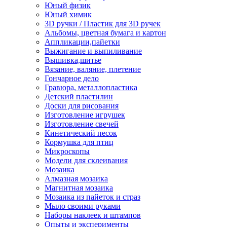
Юный физик
Юный химик
3D ручки / Пластик для 3D ручек
Альбомы, цветная бумага и картон
Аппликации,пайетки
Выжигание и выпиливание
Вышивка,шитье
Вязание, валяние, плетение
Гончарное дело
Гравюра, металлопластика
Детский пластилин
Доски для рисования
Изготовление игрушек
Изготовление свечей
Кинетический песок
Кормушка для птиц
Микроскопы
Модели для склеивания
Мозаика
Алмазная мозаика
Магнитная мозаика
Мозаика из пайеток и страз
Мыло своими руками
Наборы наклеек и штампов
Опыты и эксперименты