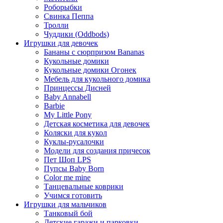
Роборыбки
Свинка Пеппа
Тролли
Чуддики (Oddbods)
Игрушки для девочек
Бананы с сюрпризом Bananas
Кукольные домики
Кукольные домики Огонек
Мебель для кукольного домика
Принцессы Дисней
Baby Annabell
Barbie
My Little Pony
Детская косметика для девочек
Коляски для кукол
Куклы-русалочки
Модели для создания причесок
Пет Шоп LPS
Пупсы Baby Born
Сolor me mine
Танцевальные коврики
Учимся готовить
Игрушки для мальчиков
Танковый бой
Детские гаражи и парковки