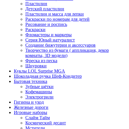
Пластилин
Детский пластилин
Пластилин и масса для лепки
Раскраски по номерам для детей
Рисование и роспись
Раскраски
Фломастеры и маркеры
Серия Юный натуралист
Создание бижутерии и аксессуаров
Творчество из бумаги ( аппликация, декор
комнаты, 3D модели)
Фреска из песка
Шнуровки
Куклы LOL Surprise MGA
Шоколадная ручка Шеф-Кондитер
Бытовая техника
Зубные щётки
Кофемашины
Электрогрили
Гигиена и уход
Железные дороги
Игровые наборы
Слайм Тайм
Космический десант
Мстители