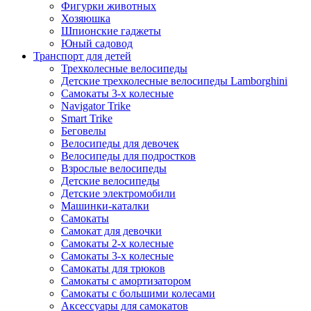
Фигурки животных
Хозяюшка
Шпионские гаджеты
Юный садовод
Транспорт для детей
Трехколесные велосипеды
Детские трехколесные велосипеды Lamborghini
Самокаты 3-х колесные
Navigator Trike
Smart Trike
Беговелы
Велосипеды для девочек
Велосипеды для подростков
Взрослые велосипеды
Детские велосипеды
Детские электромобили
Машинки-каталки
Самокаты
Самокат для девочки
Самокаты 2-х колесные
Самокаты 3-х колесные
Самокаты для трюков
Самокаты с амортизатором
Самокаты с большими колесами
Аксессуары для самокатов