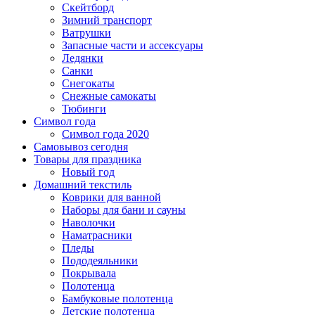
Скейтборд
Зимний транспорт
Ватрушки
Запасные части и ассексуары
Ледянки
Санки
Снегокаты
Снежные самокаты
Тюбинги
Символ года
Символ года 2020
Самовывоз сегодня
Товары для праздника
Новый год
Домашний текстиль
Коврики для ванной
Наборы для бани и сауны
Наволочки
Наматрасники
Пледы
Пододеяльники
Покрывала
Полотенца
Бамбуковые полотенца
Детские полотенца