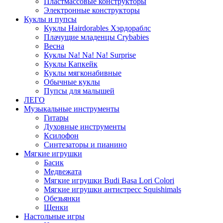
Пластмассовые конструкторы
Электронные конструкторы
Куклы и пупсы
Куклы Hairdorables Хэрдораблс
Плачущие младенцы Crybabies
Весна
Куклы Na! Na! Na! Surprise
Куклы Капкейк
Куклы мягконабивные
Обычные куклы
Пупсы для малышей
ЛЕГО
Музыкальные инструменты
Гитары
Духовные инструменты
Ксилофон
Синтезаторы и пианино
Мягкие игрушки
Басик
Медвежата
Мягкие игрушки Budi Basa Lori Colori
Мягкие игрушки антистресс Squishimals
Обезьянки
Щенки
Настольные игры