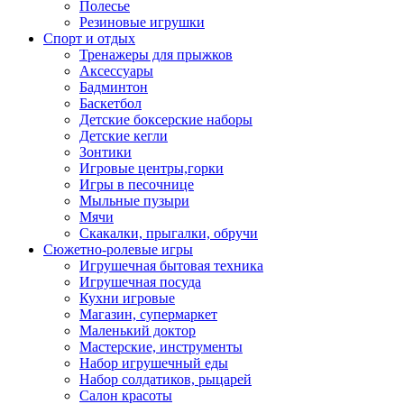
Полесье
Резиновые игрушки
Спорт и отдых
Тренажеры для прыжков
Аксессуары
Бадминтон
Баскетбол
Детские боксерские наборы
Детские кегли
Зонтики
Игровые центры,горки
Игры в песочнице
Мыльные пузыри
Мячи
Скакалки, прыгалки, обручи
Сюжетно-ролевые игры
Игрушечная бытовая техника
Игрушечная посуда
Кухни игровые
Магазин, супермаркет
Маленький доктор
Мастерские, инструменты
Набор игрушечный еды
Набор солдатиков, рыцарей
Салон красоты