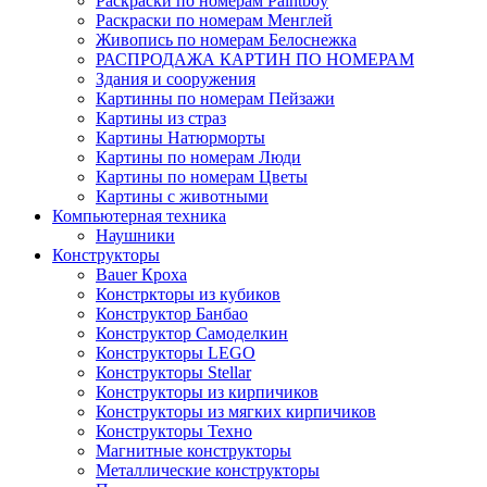
Раскраски по номерам Paintboy
Раскраски по номерам Менглей
Живопись по номерам Белоснежка
РАСПРОДАЖА КАРТИН ПО НОМЕРАМ
Здания и сооружения
Картинны по номерам Пейзажи
Картины из страз
Картины Натюрморты
Картины по номерам Люди
Картины по номерам Цветы
Картины с животными
Компьютерная техника
Наушники
Конструкторы
Bauer Кроха
Констркторы из кубиков
Конструктор Банбао
Конструктор Самоделкин
Конструкторы LEGO
Конструкторы Stellar
Конструкторы из кирпичиков
Конструкторы из мягких кирпичиков
Конструкторы Техно
Магнитные конструкторы
Металлические конструкторы