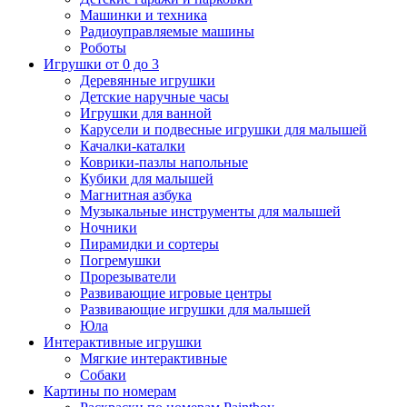
Машинки и техника
Радиоуправляемые машины
Роботы
Игрушки от 0 до 3
Деревянные игрушки
Детские наручные часы
Игрушки для ванной
Карусели и подвесные игрушки для малышей
Качалки-каталки
Коврики-пазлы напольные
Кубики для малышей
Магнитная азбука
Музыкальные инструменты для малышей
Ночники
Пирамидки и сортеры
Погремушки
Прорезыватели
Развивающие игровые центры
Развивающие игрушки для малышей
Юла
Интерактивные игрушки
Мягкие интерактивные
Собаки
Картины по номерам