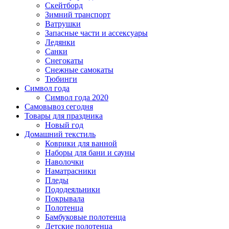
Скейтборд
Зимний транспорт
Ватрушки
Запасные части и ассексуары
Ледянки
Санки
Снегокаты
Снежные самокаты
Тюбинги
Символ года
Символ года 2020
Самовывоз сегодня
Товары для праздника
Новый год
Домашний текстиль
Коврики для ванной
Наборы для бани и сауны
Наволочки
Наматрасники
Пледы
Пододеяльники
Покрывала
Полотенца
Бамбуковые полотенца
Детские полотенца