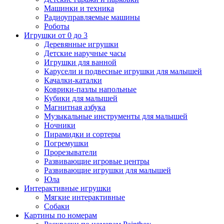
Машинки и техника
Радиоуправляемые машины
Роботы
Игрушки от 0 до 3
Деревянные игрушки
Детские наручные часы
Игрушки для ванной
Карусели и подвесные игрушки для малышей
Качалки-каталки
Коврики-пазлы напольные
Кубики для малышей
Магнитная азбука
Музыкальные инструменты для малышей
Ночники
Пирамидки и сортеры
Погремушки
Прорезыватели
Развивающие игровые центры
Развивающие игрушки для малышей
Юла
Интерактивные игрушки
Мягкие интерактивные
Собаки
Картины по номерам