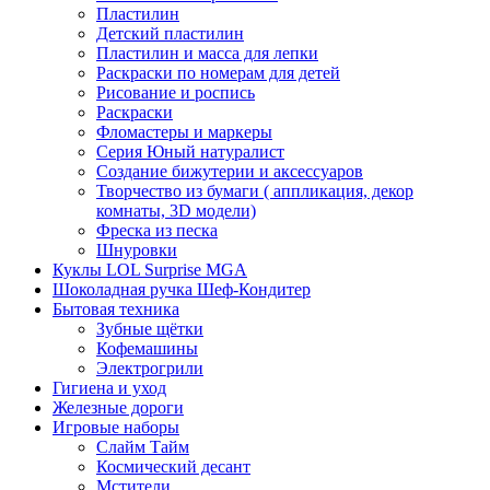
Пластилин
Детский пластилин
Пластилин и масса для лепки
Раскраски по номерам для детей
Рисование и роспись
Раскраски
Фломастеры и маркеры
Серия Юный натуралист
Создание бижутерии и аксессуаров
Творчество из бумаги ( аппликация, декор
комнаты, 3D модели)
Фреска из песка
Шнуровки
Куклы LOL Surprise MGA
Шоколадная ручка Шеф-Кондитер
Бытовая техника
Зубные щётки
Кофемашины
Электрогрили
Гигиена и уход
Железные дороги
Игровые наборы
Слайм Тайм
Космический десант
Мстители