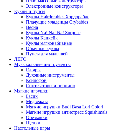
Пластмассовые конструкторы
Электронные конструкторы
Куклы и пупсы
Куклы Hairdorables Хэрдораблс
Плачущие младенцы Crybabies
Весна
Куклы Na! Na! Na! Surprise
Куклы Капкейк
Куклы мягконабивные
Обычные куклы
Пупсы для малышей
ЛЕГО
Музыкальные инструменты
Гитары
Духовные инструменты
Ксилофон
Синтезаторы и пианино
Мягкие игрушки
Басик
Медвежата
Мягкие игрушки Budi Basa Lori Colori
Мягкие игрушки антистресс Squishimals
Обезьянки
Щенки
Настольные игры