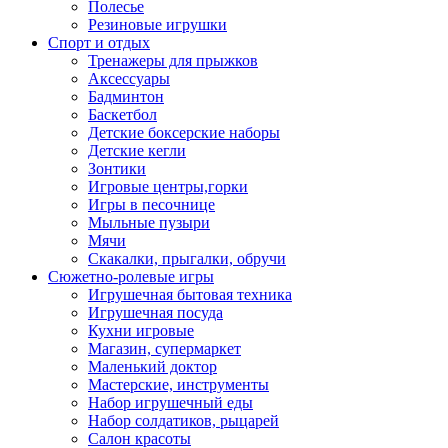
Полесье
Резиновые игрушки
Спорт и отдых
Тренажеры для прыжков
Аксессуары
Бадминтон
Баскетбол
Детские боксерские наборы
Детские кегли
Зонтики
Игровые центры,горки
Игры в песочнице
Мыльные пузыри
Мячи
Скакалки, прыгалки, обручи
Сюжетно-ролевые игры
Игрушечная бытовая техника
Игрушечная посуда
Кухни игровые
Магазин, супермаркет
Маленький доктор
Мастерские, инструменты
Набор игрушечный еды
Набор солдатиков, рыцарей
Салон красоты