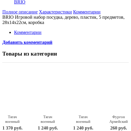
BRIO
Полное описание
Характеристики
Комментарии
BRIO Игровой набор посудка, дерево, пластик, 5 предметов,
28х14х22см, коробка
Комментарии
Добавить комментарий
Товары из категории
Тягач
Тягач
Тягач
Фургон
военный
военный
военный
Армейский
Щит с
Щит с
Щит с
22,5х11,5х15
1 370 руб.
1 240 руб.
1 240 руб.
260 руб.
вертолетом
танком
кунгом
238