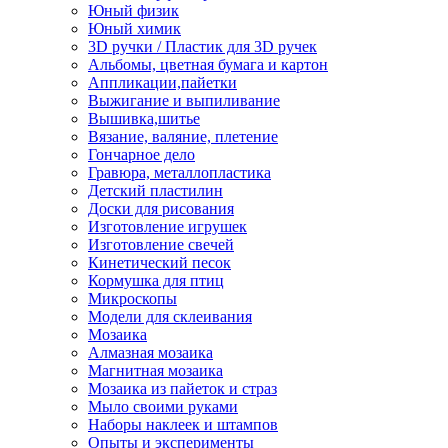
Юный физик
Юный химик
3D ручки / Пластик для 3D ручек
Альбомы, цветная бумага и картон
Аппликации,пайетки
Выжигание и выпиливание
Вышивка,шитье
Вязание, валяние, плетение
Гончарное дело
Гравюра, металлопластика
Детский пластилин
Доски для рисования
Изготовление игрушек
Изготовление свечей
Кинетический песок
Кормушка для птиц
Микроскопы
Модели для склеивания
Мозаика
Алмазная мозаика
Магнитная мозаика
Мозаика из пайеток и страз
Мыло своими руками
Наборы наклеек и штампов
Опыты и эксперименты