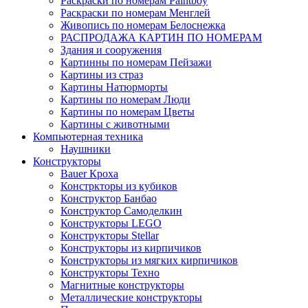
Раскраски по номерам Paintboy
Раскраски по номерам Менглей
Живопись по номерам Белоснежка
РАСПРОДАЖА КАРТИН ПО НОМЕРАМ
Здания и сооружения
Картинны по номерам Пейзажи
Картины из страз
Картины Натюрморты
Картины по номерам Люди
Картины по номерам Цветы
Картины с животными
Компьютерная техника
Наушники
Конструкторы
Bauer Кроха
Констркторы из кубиков
Конструктор Банбао
Конструктор Самоделкин
Конструкторы LEGO
Конструкторы Stellar
Конструкторы из кирпичиков
Конструкторы из мягких кирпичиков
Конструкторы Техно
Магнитные конструкторы
Металлические конструкторы