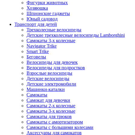
Фигурки животных
Хозяюшка
Шпионские гаджеты
Юный садовод
Транспорт для детей
Трехколесные велосипеды
Детские трехколесные велосипеды Lamborghini
Самокаты 3-х колесные
Navigator Trike
Smart Trike
Беговелы
Велосипеды для девочек
Велосипеды для подростков
Взрослые велосипеды
Детские велосипеды
Детские электромобили
Машинки-каталки
Самокаты
Самокат для девочки
Самокаты 2-х колесные
Самокаты 3-х колесные
Самокаты для трюков
Самокаты с амортизатором
Самокаты с большими колесами
Аксессуары для самокатов