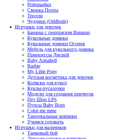
Роборыбки
Свинка Пеппа
Тролли
Чуддики (Oddbods)
Игрушки для девочек
Бананы с сюрпризом Bananas
Кукольные домики
Кукольные домики Огонек
Мебель для кукольного домика
Принцессы Дисней
Baby Annabell
Barbie
My Little Pony
Детская косметика для девочек
Коляски для кукол
Куклы-русалочки
Модели для создания причесок
Пет Шоп LPS
Пупсы Baby Born
Сolor me mine
Танцевальные коврики
Учимся готовить
Игрушки для мальчиков
Танковый бой
Детские гаражи и парковки