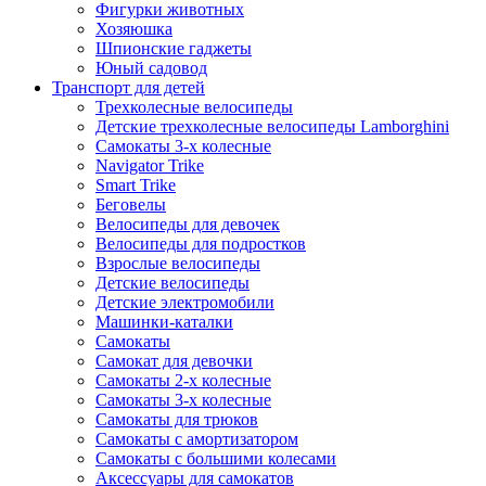
Фигурки животных
Хозяюшка
Шпионские гаджеты
Юный садовод
Транспорт для детей
Трехколесные велосипеды
Детские трехколесные велосипеды Lamborghini
Самокаты 3-х колесные
Navigator Trike
Smart Trike
Беговелы
Велосипеды для девочек
Велосипеды для подростков
Взрослые велосипеды
Детские велосипеды
Детские электромобили
Машинки-каталки
Самокаты
Самокат для девочки
Самокаты 2-х колесные
Самокаты 3-х колесные
Самокаты для трюков
Самокаты с амортизатором
Самокаты с большими колесами
Аксессуары для самокатов