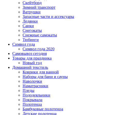
Скейтборд
Зимний транспорт
Ватрушки
Запасные части и ассексуары
Ледянки
Санки
Снегокаты
Снежные самокаты
Тюбинги
Символ года
Символ года 2020
Самовывоз сегодня
Товары для праздника
Новый год
Домашний текстиль
Коврики для ванной
Наборы для бани и сауны
Наволочки
Наматрасники
Пледы
Пододеяльники
Покрывала
Полотенца
Бамбуковые полотенца
Детские полотенца