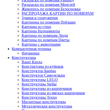
Раскраски по номерам Paintboy
Раскраски по номерам Менглей
Живопись по номерам Белоснежка
РАСПРОДАЖА КАРТИН ПО НОМЕРАМ
Здания и сооружения
Картинны по номерам Пейзажи
Картины из страз
Картины Натюрморты
Картины по номерам Люди
Картины по номерам Цветы
Картины с животными
Компьютерная техника
Наушники
Конструкторы
Bauer Кроха
Констркторы из кубиков
Конструктор Банбао
Конструктор Самоделкин
Конструкторы LEGO
Конструкторы Stellar
Конструкторы из кирпичиков
Конструкторы из мягких кирпичиков
Конструкторы Техно
Магнитные конструкторы
Металлические конструкторы