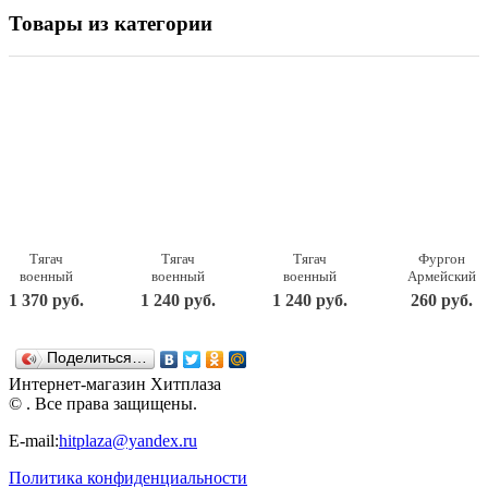
Товары из категории
Тягач
Тягач
Тягач
Фургон
военный
военный
военный
Армейский
Щит с
Щит с
Щит с
22,5х11,5х15
1 370 руб.
1 240 руб.
1 240 руб.
260 руб.
вертолетом
танком
кунгом
238
56х25х26,5
56х21х21,5
57,5х25х21,5
Нордпласт
см. Н-256
см. Н-258
см. Н-257
Поделиться…
Нордпласт
Нордпласт
Нордпласт
Интернет-магазин Хитплаза
© . Все права защищены.
E-mail:
hitplaza@yandex.ru
Политика конфиденциальности