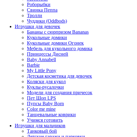
Роборыбки
Свинка Пеппа
Тролли
Чуддики (Oddbods)
Игрушки для девочек
Бананы с сюрпризом Bananas
Кукольные домики
Кукольные домики Огонек
Мебель для кукольного домика
Принцессы Дисней
Baby Annabell
Barbie
My Little Pony
Детская косметика для девочек
Коляски для кукол
Куклы-русалочки
Модели для создания причесок
Пет Шоп LPS
Пупсы Baby Born
Сolor me mine
Танцевальные коврики
Учимся готовить
Игрушки для мальчиков
Танковый бой
Детские гаражи и парковки