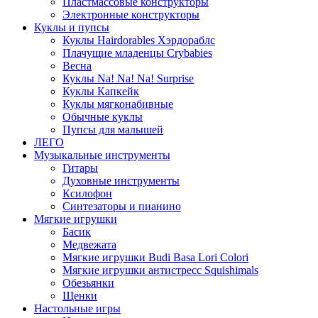
Пластмассовые конструкторы
Электронные конструкторы
Куклы и пупсы
Куклы Hairdorables Хэрдораблс
Плачущие младенцы Crybabies
Весна
Куклы Na! Na! Na! Surprise
Куклы Капкейк
Куклы мягконабивные
Обычные куклы
Пупсы для малышей
ЛЕГО
Музыкальные инструменты
Гитары
Духовные инструменты
Ксилофон
Синтезаторы и пианино
Мягкие игрушки
Басик
Медвежата
Мягкие игрушки Budi Basa Lori Colori
Мягкие игрушки антистресс Squishimals
Обезьянки
Щенки
Настольные игры