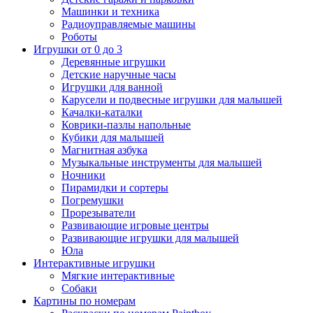
Машинки и техника
Радиоуправляемые машины
Роботы
Игрушки от 0 до 3
Деревянные игрушки
Детские наручные часы
Игрушки для ванной
Карусели и подвесные игрушки для малышей
Качалки-каталки
Коврики-пазлы напольные
Кубики для малышей
Магнитная азбука
Музыкальные инструменты для малышей
Ночники
Пирамидки и сортеры
Погремушки
Прорезыватели
Развивающие игровые центры
Развивающие игрушки для малышей
Юла
Интерактивные игрушки
Мягкие интерактивные
Собаки
Картины по номерам