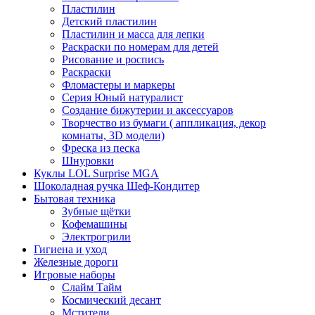
Пластилин
Детский пластилин
Пластилин и масса для лепки
Раскраски по номерам для детей
Рисование и роспись
Раскраски
Фломастеры и маркеры
Серия Юный натуралист
Создание бижутерии и аксессуаров
Творчество из бумаги ( аппликация, декор
комнаты, 3D модели)
Фреска из песка
Шнуровки
Куклы LOL Surprise MGA
Шоколадная ручка Шеф-Кондитер
Бытовая техника
Зубные щётки
Кофемашины
Электрогрили
Гигиена и уход
Железные дороги
Игровые наборы
Слайм Тайм
Космический десант
Мстители