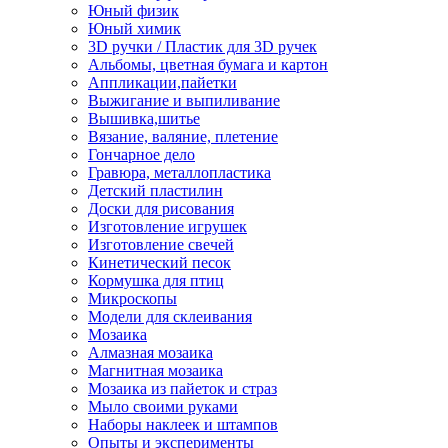
Юный физик
Юный химик
3D ручки / Пластик для 3D ручек
Альбомы, цветная бумага и картон
Аппликации,пайетки
Выжигание и выпиливание
Вышивка,шитье
Вязание, валяние, плетение
Гончарное дело
Гравюра, металлопластика
Детский пластилин
Доски для рисования
Изготовление игрушек
Изготовление свечей
Кинетический песок
Кормушка для птиц
Микроскопы
Модели для склеивания
Мозаика
Алмазная мозаика
Магнитная мозаика
Мозаика из пайеток и страз
Мыло своими руками
Наборы наклеек и штампов
Опыты и эксперименты