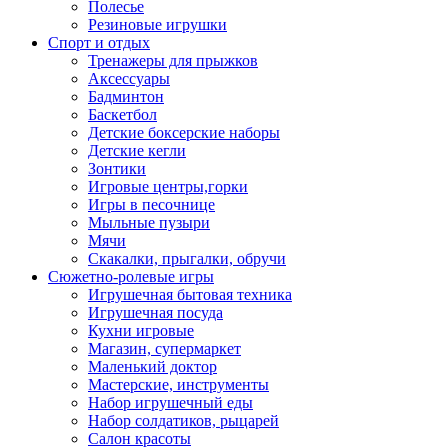
Полесье
Резиновые игрушки
Спорт и отдых
Тренажеры для прыжков
Аксессуары
Бадминтон
Баскетбол
Детские боксерские наборы
Детские кегли
Зонтики
Игровые центры,горки
Игры в песочнице
Мыльные пузыри
Мячи
Скакалки, прыгалки, обручи
Сюжетно-ролевые игры
Игрушечная бытовая техника
Игрушечная посуда
Кухни игровые
Магазин, супермаркет
Маленький доктор
Мастерские, инструменты
Набор игрушечный еды
Набор солдатиков, рыцарей
Салон красоты