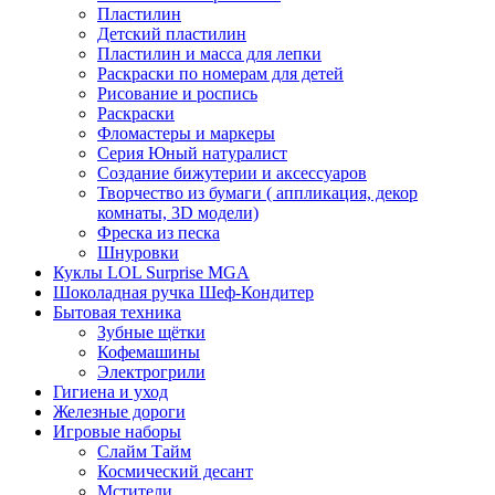
Пластилин
Детский пластилин
Пластилин и масса для лепки
Раскраски по номерам для детей
Рисование и роспись
Раскраски
Фломастеры и маркеры
Серия Юный натуралист
Создание бижутерии и аксессуаров
Творчество из бумаги ( аппликация, декор
комнаты, 3D модели)
Фреска из песка
Шнуровки
Куклы LOL Surprise MGA
Шоколадная ручка Шеф-Кондитер
Бытовая техника
Зубные щётки
Кофемашины
Электрогрили
Гигиена и уход
Железные дороги
Игровые наборы
Слайм Тайм
Космический десант
Мстители