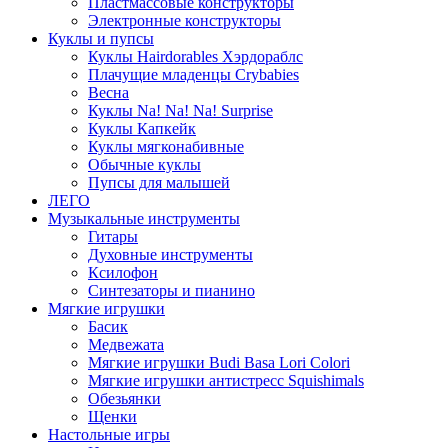
Пластмассовые конструкторы
Электронные конструкторы
Куклы и пупсы
Куклы Hairdorables Хэрдораблс
Плачущие младенцы Crybabies
Весна
Куклы Na! Na! Na! Surprise
Куклы Капкейк
Куклы мягконабивные
Обычные куклы
Пупсы для малышей
ЛЕГО
Музыкальные инструменты
Гитары
Духовные инструменты
Ксилофон
Синтезаторы и пианино
Мягкие игрушки
Басик
Медвежата
Мягкие игрушки Budi Basa Lori Colori
Мягкие игрушки антистресс Squishimals
Обезьянки
Щенки
Настольные игры