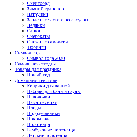
Скейтборд
Зимний транспорт
Ватрушки
Запасные части и ассексуары
Ледянки
Санки
Снегокаты
Снежные самокаты
Тюбинги
Символ года
Символ года 2020
Самовывоз сегодня
Товары для праздника
Новый год
Домашний текстиль
Коврики для ванной
Наборы для бани и сауны
Наволочки
Наматрасники
Пледы
Пододеяльники
Покрывала
Полотенца
Бамбуковые полотенца
Детские полотенца