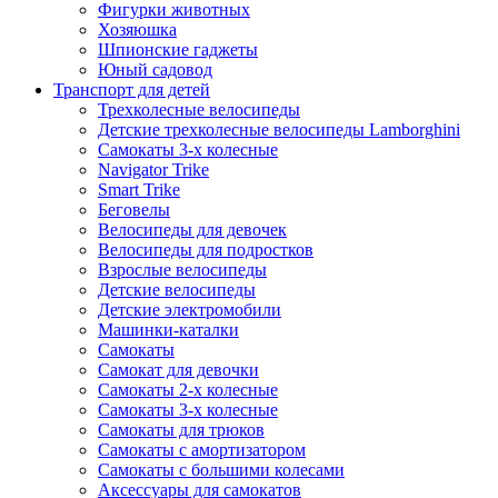
Фигурки животных
Хозяюшка
Шпионские гаджеты
Юный садовод
Транспорт для детей
Трехколесные велосипеды
Детские трехколесные велосипеды Lamborghini
Самокаты 3-х колесные
Navigator Trike
Smart Trike
Беговелы
Велосипеды для девочек
Велосипеды для подростков
Взрослые велосипеды
Детские велосипеды
Детские электромобили
Машинки-каталки
Самокаты
Самокат для девочки
Самокаты 2-х колесные
Самокаты 3-х колесные
Самокаты для трюков
Самокаты с амортизатором
Самокаты с большими колесами
Аксессуары для самокатов