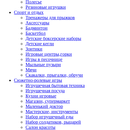
Полесье
Резиновые игрушки
Спорт и отдых
Тренажеры для прыжков
Аксессуары
Бадминтон
Баскетбол
Детские боксерские наборы
Детские кегли
Зонтики
Игровые центры,горки
Игры в песочнице
Мыльные пузыри
Мячи
Скакалки, прыгалки, обручи
Сюжетно-ролевые игры
Игрушечная бытовая техника
Игрушечная посуда
Кухни игровые
Магазин, супермаркет
Маленький доктор
Мастерские, инструменты
Набор игрушечный еды
Набор солдатиков, рыцарей
Салон красоты