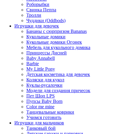
Роборыбки
Свинка Пеппа
Тролли
Чуддики (Oddbods)
Игрушки для девочек
Бананы с сюрпризом Bananas
Кукольные домики
Кукольные домики Огонек
Мебель для кукольного домика
Принцессы Дисней
Baby Annabell
Barbie
My Little Pony
Детская косметика для девочек
Коляски для кукол
Куклы-русалочки
Модели для создания причесок
Пет Шоп LPS
Пупсы Baby Born
Сolor me mine
Танцевальные коврики
Учимся готовить
Игрушки для мальчиков
Танковый бой
Детские гаражи и парковки