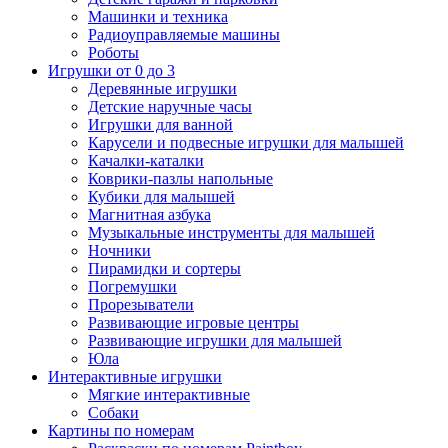
Машинки и техника
Радиоуправляемые машины
Роботы
Игрушки от 0 до 3
Деревянные игрушки
Детские наручные часы
Игрушки для ванной
Карусели и подвесные игрушки для малышей
Качалки-каталки
Коврики-пазлы напольные
Кубики для малышей
Магнитная азбука
Музыкальные инструменты для малышей
Ночники
Пирамидки и сортеры
Погремушки
Прорезыватели
Развивающие игровые центры
Развивающие игрушки для малышей
Юла
Интерактивные игрушки
Мягкие интерактивные
Собаки
Картины по номерам