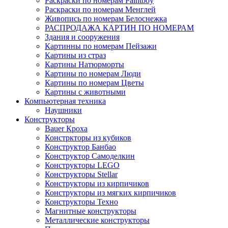
Раскраски по номерам Paintboy
Раскраски по номерам Менглей
Живопись по номерам Белоснежка
РАСПРОДАЖА КАРТИН ПО НОМЕРАМ
Здания и сооружения
Картинны по номерам Пейзажи
Картины из страз
Картины Натюрморты
Картины по номерам Люди
Картины по номерам Цветы
Картины с животными
Компьютерная техника
Наушники
Конструкторы
Bauer Кроха
Констркторы из кубиков
Конструктор Банбао
Конструктор Самоделкин
Конструкторы LEGO
Конструкторы Stellar
Конструкторы из кирпичиков
Конструкторы из мягких кирпичиков
Конструкторы Техно
Магнитные конструкторы
Металлические конструкторы