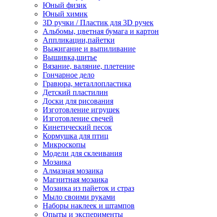
Юный физик
Юный химик
3D ручки / Пластик для 3D ручек
Альбомы, цветная бумага и картон
Аппликации,пайетки
Выжигание и выпиливание
Вышивка,шитье
Вязание, валяние, плетение
Гончарное дело
Гравюра, металлопластика
Детский пластилин
Доски для рисования
Изготовление игрушек
Изготовление свечей
Кинетический песок
Кормушка для птиц
Микроскопы
Модели для склеивания
Мозаика
Алмазная мозаика
Магнитная мозаика
Мозаика из пайеток и страз
Мыло своими руками
Наборы наклеек и штампов
Опыты и эксперименты