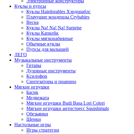
Электронные конструкторы
Куклы и пупсы
Куклы Hairdorables Хэрдораблс
Плачущие младенцы Crybabies
Весна
Куклы Na! Na! Na! Surprise
Куклы Капкейк
Куклы мягконабивные
Обычные куклы
Пупсы для малышей
ЛЕГО
Музыкальные инструменты
Гитары
Духовные инструменты
Ксилофон
Синтезаторы и пианино
Мягкие игрушки
Басик
Медвежата
Мягкие игрушки Budi Basa Lori Colori
Мягкие игрушки антистресс Squishimals
Обезьянки
Щенки
Настольные игры
Игры стратегии