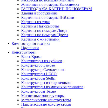
Раскраски по номерам Менглей
Живопись по номерам Белоснежка
РАСПРОДАЖА КАРТИН ПО НОМЕРАМ
Здания и сооружения
Картинны по номерам Пейзажи
Картины из страз
Картины Натюрморты
Картины по номерам Люди
Картины по номерам Цветы
Картины с животными
Компьютерная техника
Наушники
Конструкторы
Bauer Кроха
Констркторы из кубиков
Конструктор Банбао
Конструктор Самоделкин
Конструкторы LEGO
Конструкторы Stellar
Конструкторы из кирпичиков
Конструкторы из мягких кирпичиков
Конструкторы Техно
Магнитные конструкторы
Металлические конструкторы
Пластмассовые конструкторы