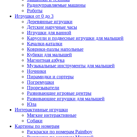
Радиоуправляемые машины
Роботы
Игрушки от 0 до 3
Деревянные игрушки
Детские наручные часы
Игрушки для ванной
Карусели и подвесные игрушки для малышей
Качалки-каталки
Коврики-пазлы напольные
Кубики для малышей
Магнитная азбука
Музыкальные инструменты для малышей
Ночники
Пирамидки и сортеры
Погремушки
Прорезыватели
Развивающие игровые центры
Развивающие игрушки для малышей
Юла
Интерактивные игрушки
Мягкие интерактивные
Собаки
Картины по номерам
Раскраски по номерам Paintboy