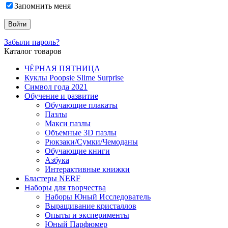
Запомнить меня
Забыли пароль?
Каталог товаров
ЧЁРНАЯ ПЯТНИЦА
Куклы Poopsie Slime Surprise
Символ года 2021
Обучение и развитие
Обучающие плакаты
Пазлы
Макси пазлы
Объемные 3D пазлы
Рюкзаки/Сумки/Чемоданы
Обучающие книги
Азбука
Интерактивные книжки
Бластеры NERF
Наборы для творчества
Наборы Юный Исследователь
Выращивание кристаллов
Опыты и эксперименты
Юный Парфюмер