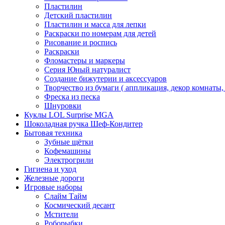
Пластилин
Детский пластилин
Пластилин и масса для лепки
Раскраски по номерам для детей
Рисование и роспись
Раскраски
Фломастеры и маркеры
Серия Юный натуралист
Создание бижутерии и аксессуаров
Творчество из бумаги ( аппликация, декор комнаты,
Фреска из песка
Шнуровки
Куклы LOL Surprise MGA
Шоколадная ручка Шеф-Кондитер
Бытовая техника
Зубные щётки
Кофемашины
Электрогрили
Гигиена и уход
Железные дороги
Игровые наборы
Слайм Тайм
Космический десант
Мстители
Роборыбки