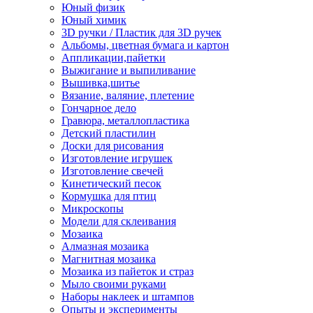
Юный физик
Юный химик
3D ручки / Пластик для 3D ручек
Альбомы, цветная бумага и картон
Аппликации,пайетки
Выжигание и выпиливание
Вышивка,шитье
Вязание, валяние, плетение
Гончарное дело
Гравюра, металлопластика
Детский пластилин
Доски для рисования
Изготовление игрушек
Изготовление свечей
Кинетический песок
Кормушка для птиц
Микроскопы
Модели для склеивания
Мозаика
Алмазная мозаика
Магнитная мозаика
Мозаика из пайеток и страз
Мыло своими руками
Наборы наклеек и штампов
Опыты и эксперименты