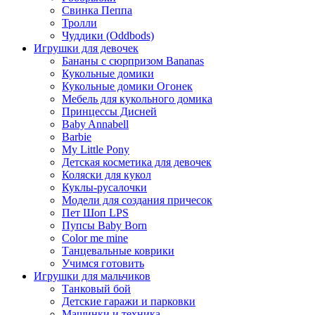
Свинка Пеппа
Тролли
Чуддики (Oddbods)
Игрушки для девочек
Бананы с сюрпризом Bananas
Кукольные домики
Кукольные домики Огонек
Мебель для кукольного домика
Принцессы Дисней
Baby Annabell
Barbie
My Little Pony
Детская косметика для девочек
Коляски для кукол
Куклы-русалочки
Модели для создания причесок
Пет Шоп LPS
Пупсы Baby Born
Сolor me mine
Танцевальные коврики
Учимся готовить
Игрушки для мальчиков
Танковый бой
Детские гаражи и парковки
Машинки и техника