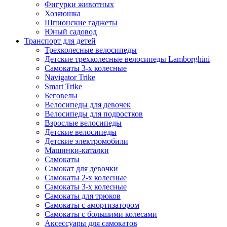
Фигурки животных
Хозяюшка
Шпионские гаджеты
Юный садовод
Транспорт для детей
Трехколесные велосипеды
Детские трехколесные велосипеды Lamborghini
Самокаты 3-х колесные
Navigator Trike
Smart Trike
Беговелы
Велосипеды для девочек
Велосипеды для подростков
Взрослые велосипеды
Детские велосипеды
Детские электромобили
Машинки-каталки
Самокаты
Самокат для девочки
Самокаты 2-х колесные
Самокаты 3-х колесные
Самокаты для трюков
Самокаты с амортизатором
Самокаты с большими колесами
Аксессуары для самокатов