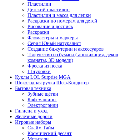
Пластилин
Детский пластилин
Пластилин и масса для лепки
Раскраски по номерам для детей
Рисование и роспись
Раскраски
Фломастеры и маркеры
Серия Юный натуралист
Создание бижутерии и аксессуаров
Творчество из бумаги ( аппликация, декор
комнаты, 3D модели)
Фреска из песка
Шнуровки
Куклы LOL Surprise MGA
Шоколадная ручка Шеф-Кондитер
Бытовая техника
Зубные щётки
Кофемашины
Электрогрили
Гигиена и уход
Железные дороги
Игровые наборы
Слайм Тайм
Космический десант
Мстители