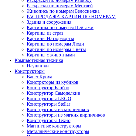
Раскраски по номерам Paintboy
Раскраски по номерам Менглей
Живопись по номерам Белоснежка
РАСПРОДАЖА КАРТИН ПО НОМЕРАМ
Здания и сооружения
Картинны по номерам Пейзажи
Картины из страз
Картины Натюрморты
Картины по номерам Люди
Картины по номерам Цветы
Картины с животными
Компьютерная техника
Наушники
Конструкторы
Bauer Кроха
Констркторы из кубиков
Конструктор Банбао
Конструктор Самоделкин
Конструкторы LEGO
Конструкторы Stellar
Конструкторы из кирпичиков
Конструкторы из мягких кирпичиков
Конструкторы Техно
Магнитные конструкторы
Металлические конструкторы