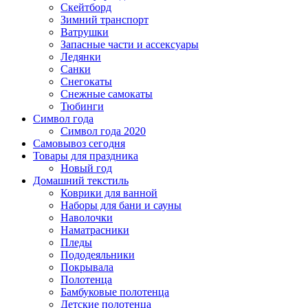
Скейтборд
Зимний транспорт
Ватрушки
Запасные части и ассексуары
Ледянки
Санки
Снегокаты
Снежные самокаты
Тюбинги
Символ года
Символ года 2020
Самовывоз сегодня
Товары для праздника
Новый год
Домашний текстиль
Коврики для ванной
Наборы для бани и сауны
Наволочки
Наматрасники
Пледы
Пододеяльники
Покрывала
Полотенца
Бамбуковые полотенца
Детские полотенца