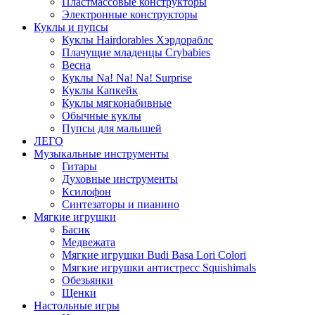
Пластмассовые конструкторы
Электронные конструкторы
Куклы и пупсы
Куклы Hairdorables Хэрдораблс
Плачущие младенцы Crybabies
Весна
Куклы Na! Na! Na! Surprise
Куклы Капкейк
Куклы мягконабивные
Обычные куклы
Пупсы для малышей
ЛЕГО
Музыкальные инструменты
Гитары
Духовные инструменты
Ксилофон
Синтезаторы и пианино
Мягкие игрушки
Басик
Медвежата
Мягкие игрушки Budi Basa Lori Colori
Мягкие игрушки антистресс Squishimals
Обезьянки
Щенки
Настольные игры