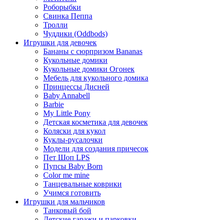
Роборыбки
Свинка Пеппа
Тролли
Чуддики (Oddbods)
Игрушки для девочек
Бананы с сюрпризом Bananas
Кукольные домики
Кукольные домики Огонек
Мебель для кукольного домика
Принцессы Дисней
Baby Annabell
Barbie
My Little Pony
Детская косметика для девочек
Коляски для кукол
Куклы-русалочки
Модели для создания причесок
Пет Шоп LPS
Пупсы Baby Born
Сolor me mine
Танцевальные коврики
Учимся готовить
Игрушки для мальчиков
Танковый бой
Детские гаражи и парковки