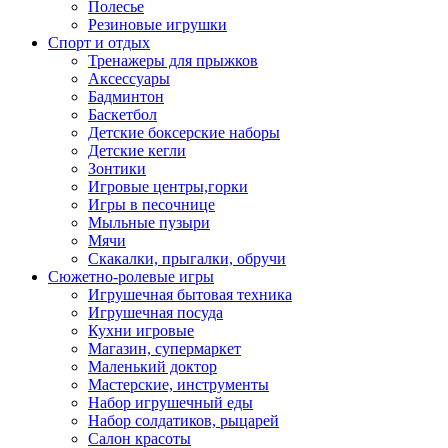
Полесье
Резиновые игрушки
Спорт и отдых
Тренажеры для прыжков
Аксессуары
Бадминтон
Баскетбол
Детские боксерские наборы
Детские кегли
Зонтики
Игровые центры,горки
Игры в песочнице
Мыльные пузыри
Мячи
Скакалки, прыгалки, обручи
Сюжетно-ролевые игры
Игрушечная бытовая техника
Игрушечная посуда
Кухни игровые
Магазин, супермаркет
Маленький доктор
Мастерские, инструменты
Набор игрушечный еды
Набор солдатиков, рыцарей
Салон красоты