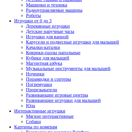
Машинки и техника
Радиоуправляемые машины
Роботы
Игрушки от 0 до 3
Деревянные игрушки
Детские наручные часы
Игрушки для ванной
Карусели и подвесные игрушки для малышей
Качалки-каталки
Коврики-пазлы напольные
Кубики для малышей
Магнитная азбука
Музыкальные инструменты для малышей
Ночники
Пирамидки и сортеры
Погремушки
Прорезыватели
Развивающие игровые центры
Развивающие игрушки для малышей
Юла
Интерактивные игрушки
Мягкие интерактивные
Собаки
Картины по номерам