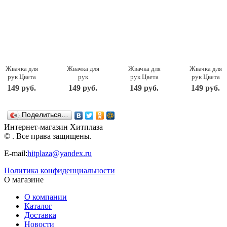
Жвачка для
Жвачка для
Жвачка для
Жвачка для
рук Цвета
рук
рук Цвета
рук Цвета
светящиеся
Перламутровые
металлик
металлик
149 руб.
149 руб.
149 руб.
149 руб.
в темноте
цвета
170204-D
170203-D
170403-D
170303-D
PAULINDA
PAULINDA
PAULINDA
PAULINDA
Поделиться…
Интернет-магазин Хитплаза
© . Все права защищены.
E-mail:
hitplaza@yandex.ru
Политика конфиденциальности
О магазине
О компании
Каталог
Доставка
Новости