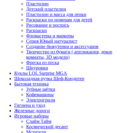
Пластилин
Детский пластилин
Пластилин и масса для лепки
Раскраски по номерам для детей
Рисование и роспись
Раскраски
Фломастеры и маркеры
Серия Юный натуралист
Создание бижутерии и аксессуаров
Творчество из бумаги ( аппликация, декор
комнаты, 3D модели)
Фреска из песка
Шнуровки
Куклы LOL Surprise MGA
Шоколадная ручка Шеф-Кондитер
Бытовая техника
Зубные щётки
Кофемашины
Электрогрили
Гигиена и уход
Железные дороги
Игровые наборы
Слайм Тайм
Космический десант
Мстители