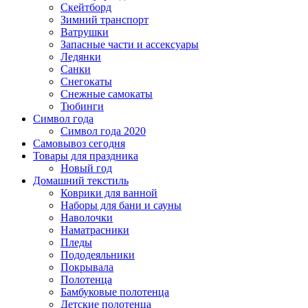
Скейтборд
Зимний транспорт
Ватрушки
Запасные части и ассексуары
Ледянки
Санки
Снегокаты
Снежные самокаты
Тюбинги
Символ года
Символ года 2020
Самовывоз сегодня
Товары для праздника
Новый год
Домашний текстиль
Коврики для ванной
Наборы для бани и сауны
Наволочки
Наматрасники
Пледы
Пододеяльники
Покрывала
Полотенца
Бамбуковые полотенца
Детские полотенца