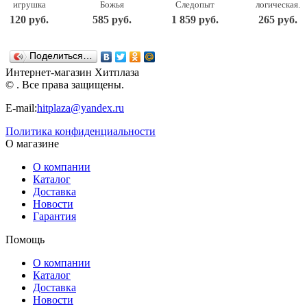
игрушка
Божья
Следопыт
логическая.
Junfa toys
коровка
431017
Каталка на
120 руб.
585 руб.
1 859 руб.
265 руб.
Колесо
7888
шнурке
(866)
Полесье
БОЖЬЯ
КОРОВКА
Поделиться…
Рыжий кот
(И-0197)
Интернет-магазин Хитплаза
© . Все права защищены.
E-mail:
hitplaza@yandex.ru
Политика конфиденциальности
О магазине
О компании
Каталог
Доставка
Новости
Гарантия
Помощь
О компании
Каталог
Доставка
Новости