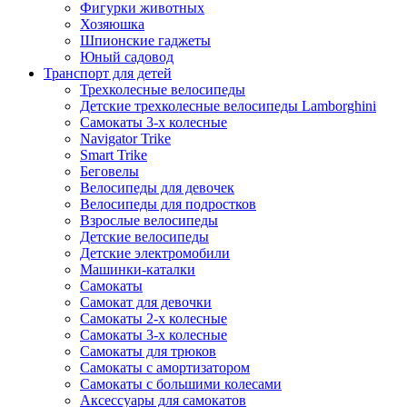
Фигурки животных
Хозяюшка
Шпионские гаджеты
Юный садовод
Транспорт для детей
Трехколесные велосипеды
Детские трехколесные велосипеды Lamborghini
Самокаты 3-х колесные
Navigator Trike
Smart Trike
Беговелы
Велосипеды для девочек
Велосипеды для подростков
Взрослые велосипеды
Детские велосипеды
Детские электромобили
Машинки-каталки
Самокаты
Самокат для девочки
Самокаты 2-х колесные
Самокаты 3-х колесные
Самокаты для трюков
Самокаты с амортизатором
Самокаты с большими колесами
Аксессуары для самокатов