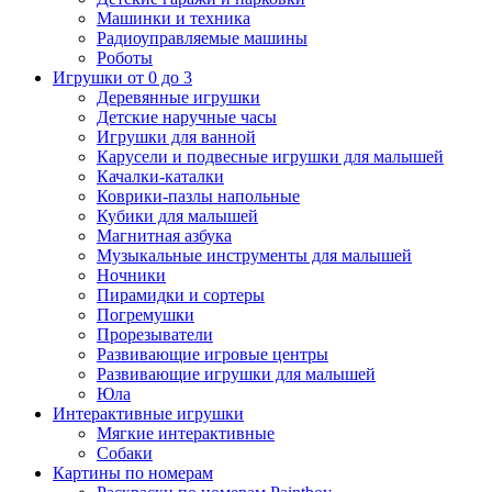
Машинки и техника
Радиоуправляемые машины
Роботы
Игрушки от 0 до 3
Деревянные игрушки
Детские наручные часы
Игрушки для ванной
Карусели и подвесные игрушки для малышей
Качалки-каталки
Коврики-пазлы напольные
Кубики для малышей
Магнитная азбука
Музыкальные инструменты для малышей
Ночники
Пирамидки и сортеры
Погремушки
Прорезыватели
Развивающие игровые центры
Развивающие игрушки для малышей
Юла
Интерактивные игрушки
Мягкие интерактивные
Собаки
Картины по номерам