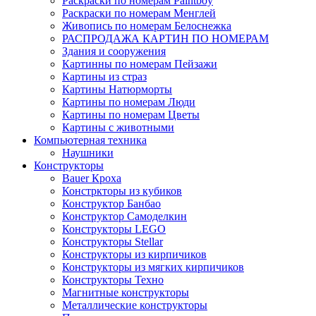
Раскраски по номерам Paintboy
Раскраски по номерам Менглей
Живопись по номерам Белоснежка
РАСПРОДАЖА КАРТИН ПО НОМЕРАМ
Здания и сооружения
Картинны по номерам Пейзажи
Картины из страз
Картины Натюрморты
Картины по номерам Люди
Картины по номерам Цветы
Картины с животными
Компьютерная техника
Наушники
Конструкторы
Bauer Кроха
Констркторы из кубиков
Конструктор Банбао
Конструктор Самоделкин
Конструкторы LEGO
Конструкторы Stellar
Конструкторы из кирпичиков
Конструкторы из мягких кирпичиков
Конструкторы Техно
Магнитные конструкторы
Металлические конструкторы