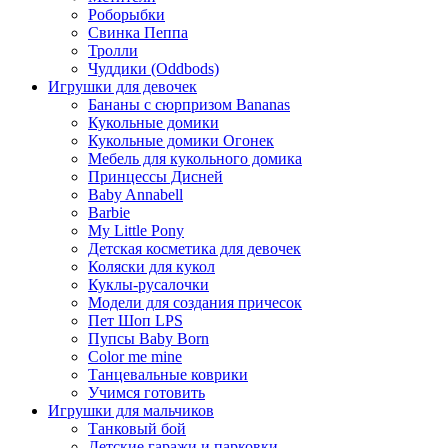
Роборыбки
Свинка Пеппа
Тролли
Чуддики (Oddbods)
Игрушки для девочек
Бананы с сюрпризом Bananas
Кукольные домики
Кукольные домики Огонек
Мебель для кукольного домика
Принцессы Дисней
Baby Annabell
Barbie
My Little Pony
Детская косметика для девочек
Коляски для кукол
Куклы-русалочки
Модели для создания причесок
Пет Шоп LPS
Пупсы Baby Born
Сolor me mine
Танцевальные коврики
Учимся готовить
Игрушки для мальчиков
Танковый бой
Детские гаражи и парковки