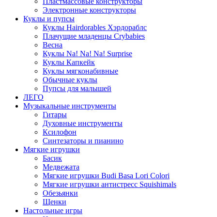
Пластмассовые конструкторы
Электронные конструкторы
Куклы и пупсы
Куклы Hairdorables Хэрдораблс
Плачущие младенцы Crybabies
Весна
Куклы Na! Na! Na! Surprise
Куклы Капкейк
Куклы мягконабивные
Обычные куклы
Пупсы для малышей
ЛЕГО
Музыкальные инструменты
Гитары
Духовные инструменты
Ксилофон
Синтезаторы и пианино
Мягкие игрушки
Басик
Медвежата
Мягкие игрушки Budi Basa Lori Colori
Мягкие игрушки антистресс Squishimals
Обезьянки
Щенки
Настольные игры