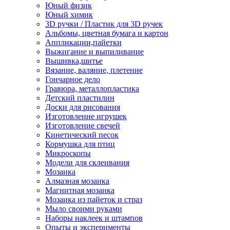
Юный физик
Юный химик
3D ручки / Пластик для 3D ручек
Альбомы, цветная бумага и картон
Аппликации,пайетки
Выжигание и выпиливание
Вышивка,шитье
Вязание, валяние, плетение
Гончарное дело
Гравюра, металлопластика
Детский пластилин
Доски для рисования
Изготовление игрушек
Изготовление свечей
Кинетический песок
Кормушка для птиц
Микроскопы
Модели для склеивания
Мозаика
Алмазная мозаика
Магнитная мозаика
Мозаика из пайеток и страз
Мыло своими руками
Наборы наклеек и штампов
Опыты и эксперименты