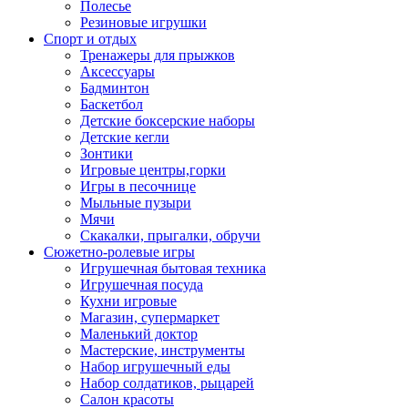
Полесье
Резиновые игрушки
Спорт и отдых
Тренажеры для прыжков
Аксессуары
Бадминтон
Баскетбол
Детские боксерские наборы
Детские кегли
Зонтики
Игровые центры,горки
Игры в песочнице
Мыльные пузыри
Мячи
Скакалки, прыгалки, обручи
Сюжетно-ролевые игры
Игрушечная бытовая техника
Игрушечная посуда
Кухни игровые
Магазин, супермаркет
Маленький доктор
Мастерские, инструменты
Набор игрушечный еды
Набор солдатиков, рыцарей
Салон красоты