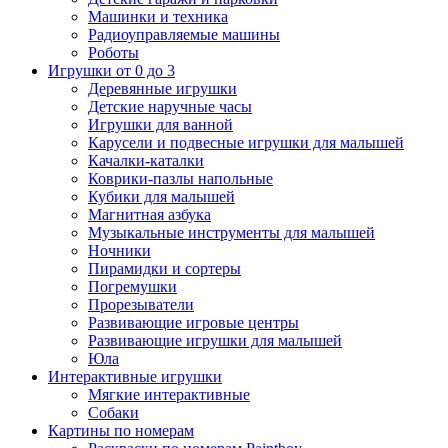
Машинки и техника
Радиоуправляемые машины
Роботы
Игрушки от 0 до 3
Деревянные игрушки
Детские наручные часы
Игрушки для ванной
Карусели и подвесные игрушки для малышей
Качалки-каталки
Коврики-пазлы напольные
Кубики для малышей
Магнитная азбука
Музыкальные инструменты для малышей
Ночники
Пирамидки и сортеры
Погремушки
Прорезыватели
Развивающие игровые центры
Развивающие игрушки для малышей
Юла
Интерактивные игрушки
Мягкие интерактивные
Собаки
Картины по номерам