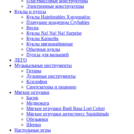
Пластмассовые конструкторы
Электронные конструкторы
Куклы и пупсы
Куклы Hairdorables Хэрдораблс
Плачущие младенцы Crybabies
Весна
Куклы Na! Na! Na! Surprise
Куклы Капкейк
Куклы мягконабивные
Обычные куклы
Пупсы для малышей
ЛЕГО
Музыкальные инструменты
Гитары
Духовные инструменты
Ксилофон
Синтезаторы и пианино
Мягкие игрушки
Басик
Медвежата
Мягкие игрушки Budi Basa Lori Colori
Мягкие игрушки антистресс Squishimals
Обезьянки
Щенки
Настольные игры