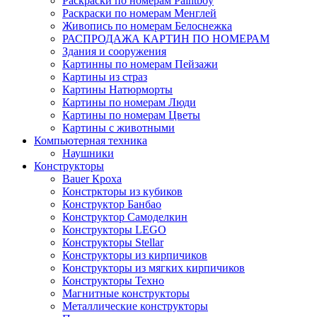
Раскраски по номерам Paintboy
Раскраски по номерам Менглей
Живопись по номерам Белоснежка
РАСПРОДАЖА КАРТИН ПО НОМЕРАМ
Здания и сооружения
Картинны по номерам Пейзажи
Картины из страз
Картины Натюрморты
Картины по номерам Люди
Картины по номерам Цветы
Картины с животными
Компьютерная техника
Наушники
Конструкторы
Bauer Кроха
Констркторы из кубиков
Конструктор Банбао
Конструктор Самоделкин
Конструкторы LEGO
Конструкторы Stellar
Конструкторы из кирпичиков
Конструкторы из мягких кирпичиков
Конструкторы Техно
Магнитные конструкторы
Металлические конструкторы