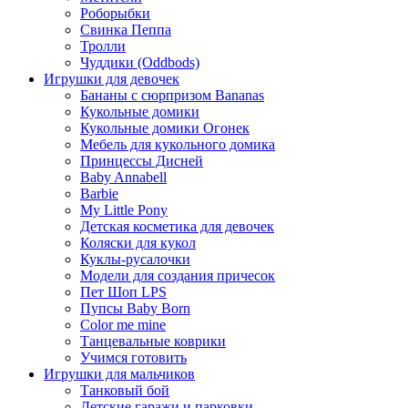
Роборыбки
Свинка Пеппа
Тролли
Чуддики (Oddbods)
Игрушки для девочек
Бананы с сюрпризом Bananas
Кукольные домики
Кукольные домики Огонек
Мебель для кукольного домика
Принцессы Дисней
Baby Annabell
Barbie
My Little Pony
Детская косметика для девочек
Коляски для кукол
Куклы-русалочки
Модели для создания причесок
Пет Шоп LPS
Пупсы Baby Born
Сolor me mine
Танцевальные коврики
Учимся готовить
Игрушки для мальчиков
Танковый бой
Детские гаражи и парковки