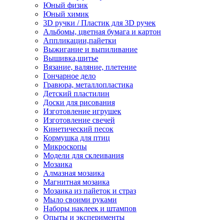
Юный физик
Юный химик
3D ручки / Пластик для 3D ручек
Альбомы, цветная бумага и картон
Аппликации,пайетки
Выжигание и выпиливание
Вышивка,шитье
Вязание, валяние, плетение
Гончарное дело
Гравюра, металлопластика
Детский пластилин
Доски для рисования
Изготовление игрушек
Изготовление свечей
Кинетический песок
Кормушка для птиц
Микроскопы
Модели для склеивания
Мозаика
Алмазная мозаика
Магнитная мозаика
Мозаика из пайеток и страз
Мыло своими руками
Наборы наклеек и штампов
Опыты и эксперименты