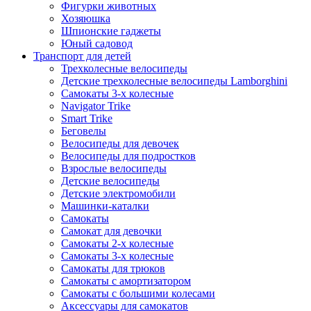
Фигурки животных
Хозяюшка
Шпионские гаджеты
Юный садовод
Транспорт для детей
Трехколесные велосипеды
Детские трехколесные велосипеды Lamborghini
Самокаты 3-х колесные
Navigator Trike
Smart Trike
Беговелы
Велосипеды для девочек
Велосипеды для подростков
Взрослые велосипеды
Детские велосипеды
Детские электромобили
Машинки-каталки
Самокаты
Самокат для девочки
Самокаты 2-х колесные
Самокаты 3-х колесные
Самокаты для трюков
Самокаты с амортизатором
Самокаты с большими колесами
Аксессуары для самокатов