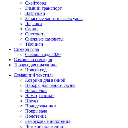
Скейтборд
Зимний транспорт
Ватрушки
Запасные части и ассексуары
Ледянки
Санки
Снегокаты
Снежные самокаты
Тюбинги
Символ года
Символ года 2020
Самовывоз сегодня
Товары для праздника
Новый год
Домашний текстиль
Коврики для ванной
Наборы для бани и сауны
Наволочки
Наматрасники
Пледы
Пододеяльники
Покрывала
Полотенца
Бамбуковые полотенца
Детские полотенца