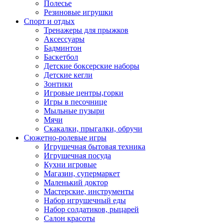
Полесье
Резиновые игрушки
Спорт и отдых
Тренажеры для прыжков
Аксессуары
Бадминтон
Баскетбол
Детские боксерские наборы
Детские кегли
Зонтики
Игровые центры,горки
Игры в песочнице
Мыльные пузыри
Мячи
Скакалки, прыгалки, обручи
Сюжетно-ролевые игры
Игрушечная бытовая техника
Игрушечная посуда
Кухни игровые
Магазин, супермаркет
Маленький доктор
Мастерские, инструменты
Набор игрушечный еды
Набор солдатиков, рыцарей
Салон красоты