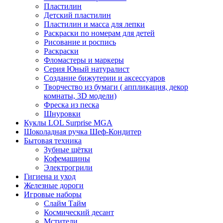
Пластилин
Детский пластилин
Пластилин и масса для лепки
Раскраски по номерам для детей
Рисование и роспись
Раскраски
Фломастеры и маркеры
Серия Юный натуралист
Создание бижутерии и аксессуаров
Творчество из бумаги ( аппликация, декор
комнаты, 3D модели)
Фреска из песка
Шнуровки
Куклы LOL Surprise MGA
Шоколадная ручка Шеф-Кондитер
Бытовая техника
Зубные щётки
Кофемашины
Электрогрили
Гигиена и уход
Железные дороги
Игровые наборы
Слайм Тайм
Космический десант
Мстители