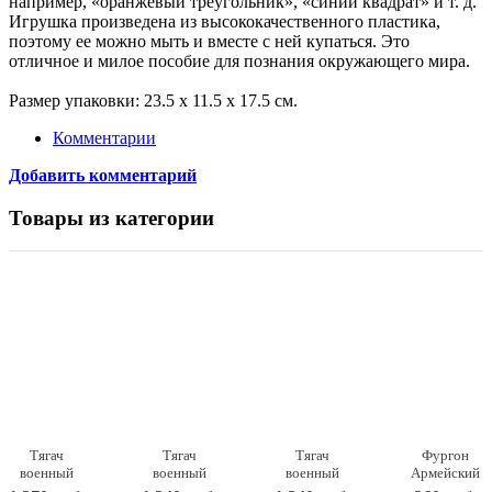
например, «оранжевый треугольник», «синий квадрат» и т. д.
Игрушка произведена из высококачественного пластика,
поэтому ее можно мыть и вместе с ней купаться. Это
отличное и милое пособие для познания окружающего мира.
Размер упаковки: 23.5 х 11.5 х 17.5 см.
Комментарии
Добавить комментарий
Товары из категории
Тягач
Тягач
Тягач
Фургон
военный
военный
военный
Армейский
Щит с
Щит с
Щит с
22,5х11,5х15