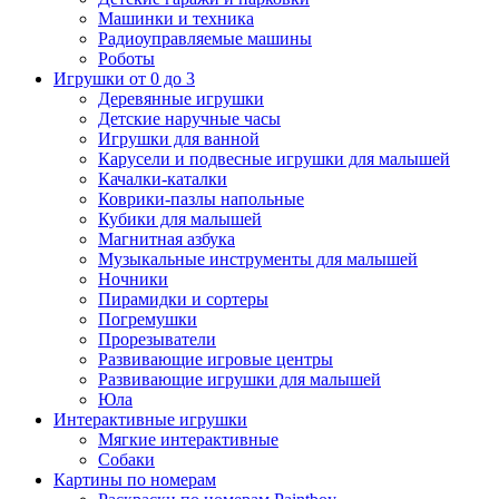
Машинки и техника
Радиоуправляемые машины
Роботы
Игрушки от 0 до 3
Деревянные игрушки
Детские наручные часы
Игрушки для ванной
Карусели и подвесные игрушки для малышей
Качалки-каталки
Коврики-пазлы напольные
Кубики для малышей
Магнитная азбука
Музыкальные инструменты для малышей
Ночники
Пирамидки и сортеры
Погремушки
Прорезыватели
Развивающие игровые центры
Развивающие игрушки для малышей
Юла
Интерактивные игрушки
Мягкие интерактивные
Собаки
Картины по номерам