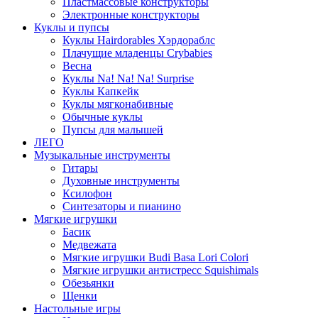
Пластмассовые конструкторы
Электронные конструкторы
Куклы и пупсы
Куклы Hairdorables Хэрдораблс
Плачущие младенцы Crybabies
Весна
Куклы Na! Na! Na! Surprise
Куклы Капкейк
Куклы мягконабивные
Обычные куклы
Пупсы для малышей
ЛЕГО
Музыкальные инструменты
Гитары
Духовные инструменты
Ксилофон
Синтезаторы и пианино
Мягкие игрушки
Басик
Медвежата
Мягкие игрушки Budi Basa Lori Colori
Мягкие игрушки антистресс Squishimals
Обезьянки
Щенки
Настольные игры