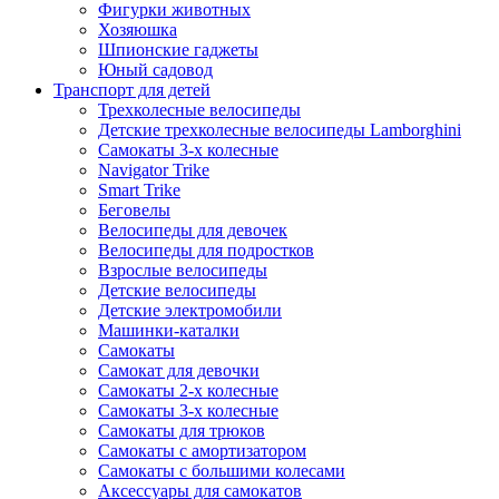
Фигурки животных
Хозяюшка
Шпионские гаджеты
Юный садовод
Транспорт для детей
Трехколесные велосипеды
Детские трехколесные велосипеды Lamborghini
Самокаты 3-х колесные
Navigator Trike
Smart Trike
Беговелы
Велосипеды для девочек
Велосипеды для подростков
Взрослые велосипеды
Детские велосипеды
Детские электромобили
Машинки-каталки
Самокаты
Самокат для девочки
Самокаты 2-х колесные
Самокаты 3-х колесные
Самокаты для трюков
Самокаты с амортизатором
Самокаты с большими колесами
Аксессуары для самокатов