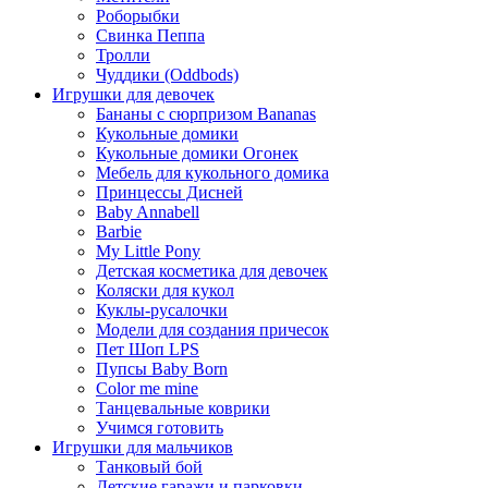
Роборыбки
Свинка Пеппа
Тролли
Чуддики (Oddbods)
Игрушки для девочек
Бананы с сюрпризом Bananas
Кукольные домики
Кукольные домики Огонек
Мебель для кукольного домика
Принцессы Дисней
Baby Annabell
Barbie
My Little Pony
Детская косметика для девочек
Коляски для кукол
Куклы-русалочки
Модели для создания причесок
Пет Шоп LPS
Пупсы Baby Born
Сolor me mine
Танцевальные коврики
Учимся готовить
Игрушки для мальчиков
Танковый бой
Детские гаражи и парковки