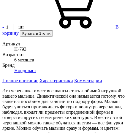
-
+
шт
В
корзину
Купить в 1 клик
Артикул
Н-793
Возраст от
6 месяцев
Бренд
Нордпласт
Полное описание
Характеристики
Комментарии
Эта черепашка имеет все шансы стать любимой игрушкой
вашего малыша. Дидактической она называется потому, что
является пособием для занятий по подбору форм. Малыш
будет учиться проталкивать фигурки вовнутрь черепашки,
наблюдая, входят ли предметы определенной формы в
отверстия других геометрических контуров. Вместе с этой
черепашкой можно также обучаться цветам — все фигурки
яркие. Можно обучать малыша сразу и формам, и цветам: