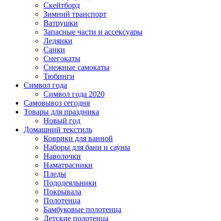
Скейтборд
Зимний транспорт
Ватрушки
Запасные части и ассексуары
Ледянки
Санки
Снегокаты
Снежные самокаты
Тюбинги
Символ года
Символ года 2020
Самовывоз сегодня
Товары для праздника
Новый год
Домашний текстиль
Коврики для ванной
Наборы для бани и сауны
Наволочки
Наматрасники
Пледы
Пододеяльники
Покрывала
Полотенца
Бамбуковые полотенца
Детские полотенца