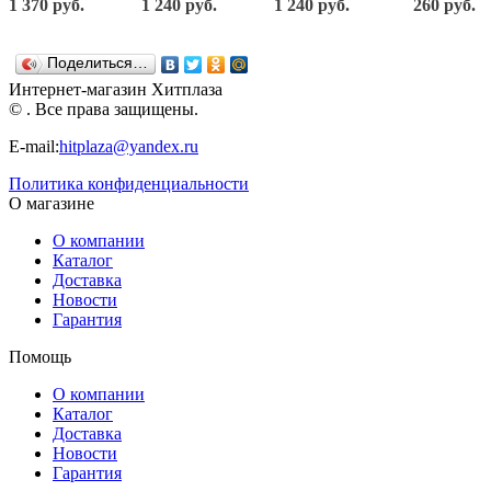
1 370 руб.
1 240 руб.
1 240 руб.
260 руб.
вертолетом
танком
кунгом
238
56х25х26,5
56х21х21,5
57,5х25х21,5
Нордпласт
см. Н-256
см. Н-258
см. Н-257
Поделиться…
Нордпласт
Нордпласт
Нордпласт
Интернет-магазин Хитплаза
© . Все права защищены.
E-mail:
hitplaza@yandex.ru
Политика конфиденциальности
О магазине
О компании
Каталог
Доставка
Новости
Гарантия
Помощь
О компании
Каталог
Доставка
Новости
Гарантия