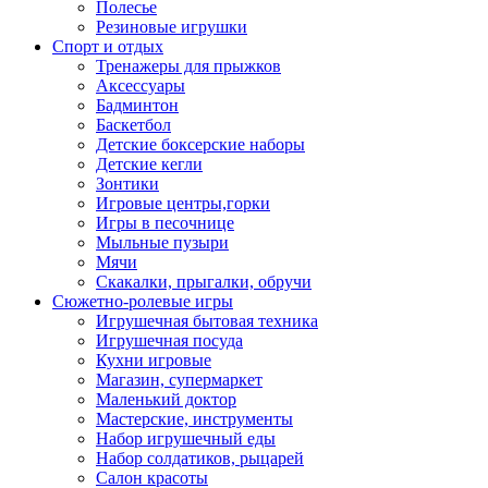
Полесье
Резиновые игрушки
Спорт и отдых
Тренажеры для прыжков
Аксессуары
Бадминтон
Баскетбол
Детские боксерские наборы
Детские кегли
Зонтики
Игровые центры,горки
Игры в песочнице
Мыльные пузыри
Мячи
Скакалки, прыгалки, обручи
Сюжетно-ролевые игры
Игрушечная бытовая техника
Игрушечная посуда
Кухни игровые
Магазин, супермаркет
Маленький доктор
Мастерские, инструменты
Набор игрушечный еды
Набор солдатиков, рыцарей
Салон красоты