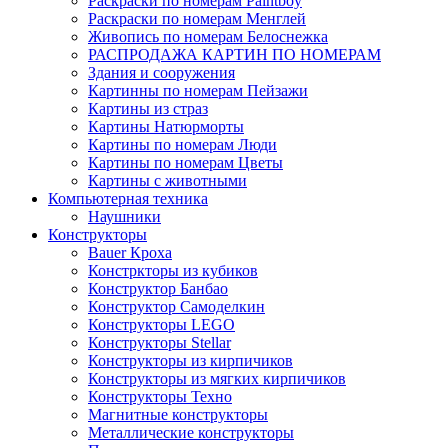
Раскраски по номерам Paintboy
Раскраски по номерам Менглей
Живопись по номерам Белоснежка
РАСПРОДАЖА КАРТИН ПО НОМЕРАМ
Здания и сооружения
Картинны по номерам Пейзажи
Картины из страз
Картины Натюрморты
Картины по номерам Люди
Картины по номерам Цветы
Картины с животными
Компьютерная техника
Наушники
Конструкторы
Bauer Кроха
Констркторы из кубиков
Конструктор Банбао
Конструктор Самоделкин
Конструкторы LEGO
Конструкторы Stellar
Конструкторы из кирпичиков
Конструкторы из мягких кирпичиков
Конструкторы Техно
Магнитные конструкторы
Металлические конструкторы