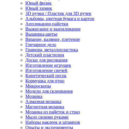
Юный физик
Юный химик
3D ручки / Пластик для 3D ручек
Альбомы, цветная бумага и картон
Аппликации,пайетки
Выжигание и выпиливание
Вышивка,шитье
Вязание, валяние, плетение
Гончарное дело
Гравюра, металлопластика
Детский пластилин
Доски для рисования
Изготовление игрушек
Изготовление свечей
Кинетический песок
Кормушка для птиц
Микроскопы
Модели для склеивания
Мозаика
Алмазная мозаика
Магнитная мозаика
Мозаика из пайеток и страз
Мыло своими руками
Наборы наклеек и штампов
Опыты и эксперименты