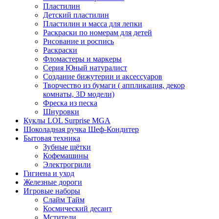
Пластилин
Детский пластилин
Пластилин и масса для лепки
Раскраски по номерам для детей
Рисование и роспись
Раскраски
Фломастеры и маркеры
Серия Юный натуралист
Создание бижутерии и аксессуаров
Творчество из бумаги ( аппликация, декор
комнаты, 3D модели)
Фреска из песка
Шнуровки
Куклы LOL Surprise MGA
Шоколадная ручка Шеф-Кондитер
Бытовая техника
Зубные щётки
Кофемашины
Электрогрили
Гигиена и уход
Железные дороги
Игровые наборы
Слайм Тайм
Космический десант
Мстители