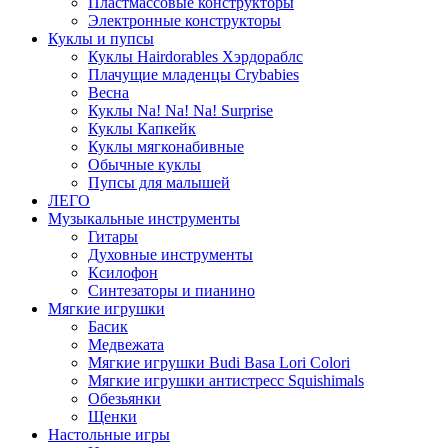
Пластмассовые конструкторы
Электронные конструкторы
Куклы и пупсы
Куклы Hairdorables Хэрдораблс
Плачущие младенцы Crybabies
Весна
Куклы Na! Na! Na! Surprise
Куклы Капкейк
Куклы мягконабивные
Обычные куклы
Пупсы для малышей
ЛЕГО
Музыкальные инструменты
Гитары
Духовные инструменты
Ксилофон
Синтезаторы и пианино
Мягкие игрушки
Басик
Медвежата
Мягкие игрушки Budi Basa Lori Colori
Мягкие игрушки антистресс Squishimals
Обезьянки
Щенки
Настольные игры