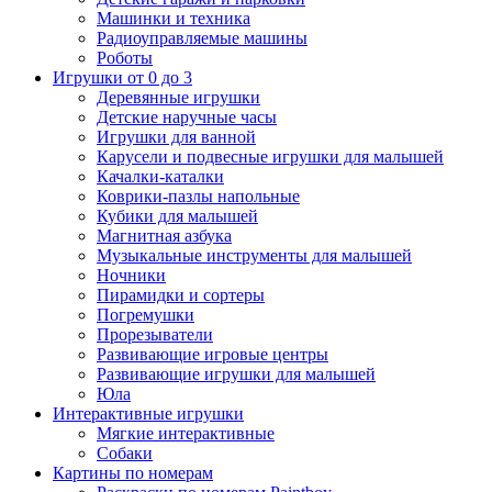
Машинки и техника
Радиоуправляемые машины
Роботы
Игрушки от 0 до 3
Деревянные игрушки
Детские наручные часы
Игрушки для ванной
Карусели и подвесные игрушки для малышей
Качалки-каталки
Коврики-пазлы напольные
Кубики для малышей
Магнитная азбука
Музыкальные инструменты для малышей
Ночники
Пирамидки и сортеры
Погремушки
Прорезыватели
Развивающие игровые центры
Развивающие игрушки для малышей
Юла
Интерактивные игрушки
Мягкие интерактивные
Собаки
Картины по номерам