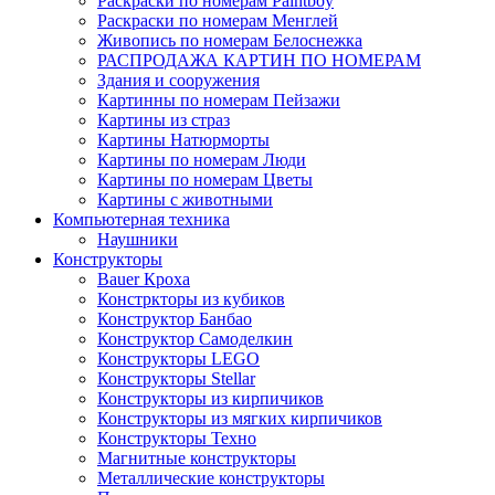
Раскраски по номерам Paintboy
Раскраски по номерам Менглей
Живопись по номерам Белоснежка
РАСПРОДАЖА КАРТИН ПО НОМЕРАМ
Здания и сооружения
Картинны по номерам Пейзажи
Картины из страз
Картины Натюрморты
Картины по номерам Люди
Картины по номерам Цветы
Картины с животными
Компьютерная техника
Наушники
Конструкторы
Bauer Кроха
Констркторы из кубиков
Конструктор Банбао
Конструктор Самоделкин
Конструкторы LEGO
Конструкторы Stellar
Конструкторы из кирпичиков
Конструкторы из мягких кирпичиков
Конструкторы Техно
Магнитные конструкторы
Металлические конструкторы