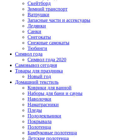
Скейтборд
Зимний транспорт
Ватрушки
Запасные части и ассексуары
Ледянки
Санки
Снегокаты
Снежные самокаты
Тюбинги
Символ года
Символ года 2020
Самовывоз сегодня
Товары для праздника
Новый год
Домашний текстиль
Коврики для ванной
Наборы для бани и сауны
Наволочки
Наматрасники
Пледы
Пододеяльники
Покрывала
Полотенца
Бамбуковые полотенца
Детские полотенца