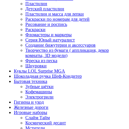
Пластилин
Детский пластилин
Пластилин и масса для лепки
Раскраски по номерам для детей
Рисование и роспись
Раскраски
Фломастеры и маркеры
Серия Юный натуралист
Создание бижутерии и аксессуаров
Творчество из бумаги ( аппликация, декор
комнаты, 3D модели)
Фреска из песка
Шнуровки
Куклы LOL Surprise MGA
Шоколадная ручка Шеф-Кондитер
Бытовая техника
Зубные щётки
Кофемашины
Электрогрили
Гигиена и уход
Железные дороги
Игровые наборы
Слайм Тайм
Космический десант
Мстители