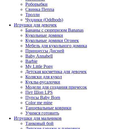
Роборыбки
Свинка Пеппа
Тролли
Чуддики (Oddbods)
Игрушки для девочек
Бананы с сюрпризом Bananas
Кукольные домики
Кукольные домики Огонек
Мебель для кукольного домика
Принцессы Дисней
Baby Annabell
Barbie
My Little Pony
Детская косметика для девочек
Коляски для кукол
Куклы-русалочки
Модели для создания причесок
Пет Шоп LPS
Пупсы Baby Born
Сolor me mine
Танцевальные коврики
Учимся готовить
Игрушки для мальчиков
Танковый бой
Детские гаражи и парковки