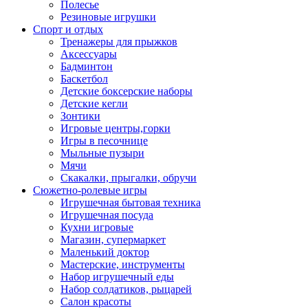
Полесье
Резиновые игрушки
Спорт и отдых
Тренажеры для прыжков
Аксессуары
Бадминтон
Баскетбол
Детские боксерские наборы
Детские кегли
Зонтики
Игровые центры,горки
Игры в песочнице
Мыльные пузыри
Мячи
Скакалки, прыгалки, обручи
Сюжетно-ролевые игры
Игрушечная бытовая техника
Игрушечная посуда
Кухни игровые
Магазин, супермаркет
Маленький доктор
Мастерские, инструменты
Набор игрушечный еды
Набор солдатиков, рыцарей
Салон красоты