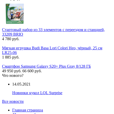
Стартовый набор из 33 элементов с переездом и станцией,
33209 BRIO
4 780 руб.
Мягкая игрушка Budi Basa Lori Colori Нео, чёрный, 25 см
LR25-06
1 885 руб.
Смартфон Samsung Galaxy S20+ Plus Gray 8/128 ГБ
49 950 руб.
66 600 руб.
Что нового?
14.05.2021
Новинки кукол LOL Surprise
Все новости
Главная страница