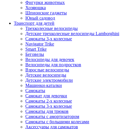
Фигурки животных
Хозяюшка
Шпионские гаджеты
Юный садовод
Транспорт для детей
Трехколесные велосипеды
Детские трехколесные велосипеды Lamborghini
Самокаты 3-х колесные
Navigator Trike
Smart Trike
Беговелы
Велосипеды для девочек
Велосипеды для подростков
Взрослые велосипеды
Детские велосипеды
Детские электромобили
Машинки-каталки
Самокаты
Самокат для девочки
Самокаты 2-х колесные
Самокаты 3-х колесные
Самокаты для трюков
Самокаты с амортизатором
Самокаты с большими колесами
Аксессуары для самокатов