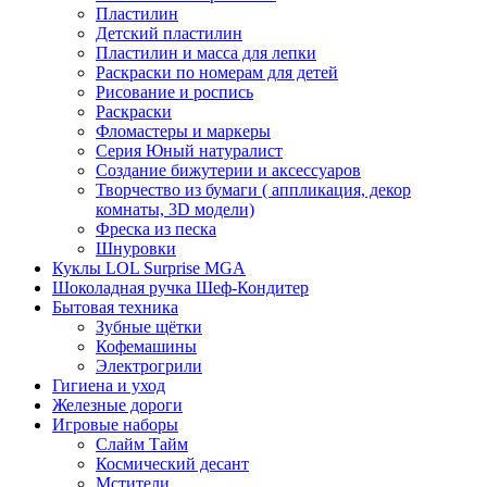
Пластилин
Детский пластилин
Пластилин и масса для лепки
Раскраски по номерам для детей
Рисование и роспись
Раскраски
Фломастеры и маркеры
Серия Юный натуралист
Создание бижутерии и аксессуаров
Творчество из бумаги ( аппликация, декор
комнаты, 3D модели)
Фреска из песка
Шнуровки
Куклы LOL Surprise MGA
Шоколадная ручка Шеф-Кондитер
Бытовая техника
Зубные щётки
Кофемашины
Электрогрили
Гигиена и уход
Железные дороги
Игровые наборы
Слайм Тайм
Космический десант
Мстители