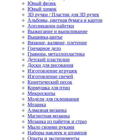
Юный физик
Юный химик
3D ручки / Пластик для 3D ручек
Альбомы, цветная бумага и картон
Аппликации,пайетки
Выжигание и выпиливание
Вышивка,шитье
Вязание, валяние, плетение
Гончарное дело
Гравюра, металлопластика
Детский пластилин
Доски для рисования
Изготовление игрушек
Изготовление свечей
Кинетический песок
Кормушка для птиц
Микроскопы
Модели для склеивания
Мозаика
Алмазная мозаика
Магнитная мозаика
Мозаика из пайеток и страз
Мыло своими руками
Наборы наклеек и штампов
Опыты и эксперименты