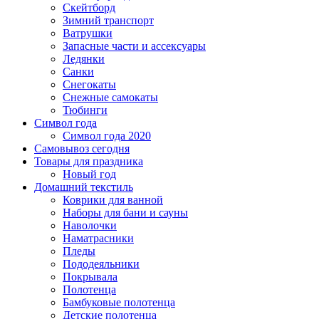
Скейтборд
Зимний транспорт
Ватрушки
Запасные части и ассексуары
Ледянки
Санки
Снегокаты
Снежные самокаты
Тюбинги
Символ года
Символ года 2020
Самовывоз сегодня
Товары для праздника
Новый год
Домашний текстиль
Коврики для ванной
Наборы для бани и сауны
Наволочки
Наматрасники
Пледы
Пододеяльники
Покрывала
Полотенца
Бамбуковые полотенца
Детские полотенца