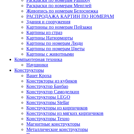
Раскраски по номерам Paintboy
Раскраски по номерам Менглей
Живопись по номерам Белоснежка
РАСПРОДАЖА КАРТИН ПО НОМЕРАМ
Здания и сооружения
Картинны по номерам Пейзажи
Картины из страз
Картины Натюрморты
Картины по номерам Люди
Картины по номерам Цветы
Картины с животными
Компьютерная техника
Наушники
Конструкторы
Bauer Кроха
Констркторы из кубиков
Конструктор Банбао
Конструктор Самоделкин
Конструкторы LEGO
Конструкторы Stellar
Конструкторы из кирпичиков
Конструкторы из мягких кирпичиков
Конструкторы Техно
Магнитные конструкторы
Металлические конструкторы