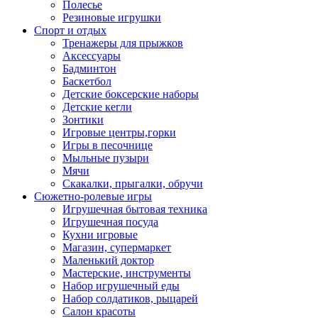
Полесье
Резиновые игрушки
Спорт и отдых
Тренажеры для прыжков
Аксессуары
Бадминтон
Баскетбол
Детские боксерские наборы
Детские кегли
Зонтики
Игровые центры,горки
Игры в песочнице
Мыльные пузыри
Мячи
Скакалки, прыгалки, обручи
Сюжетно-ролевые игры
Игрушечная бытовая техника
Игрушечная посуда
Кухни игровые
Магазин, супермаркет
Маленький доктор
Мастерские, инструменты
Набор игрушечный еды
Набор солдатиков, рыцарей
Салон красоты