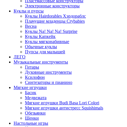
Пластмассовые конструкторы
Электронные конструкторы
Куклы и пупсы
Куклы Hairdorables Хэрдораблс
Плачущие младенцы Crybabies
Весна
Куклы Na! Na! Na! Surprise
Куклы Капкейк
Куклы мягконабивные
Обычные куклы
Пупсы для малышей
ЛЕГО
Музыкальные инструменты
Гитары
Духовные инструменты
Ксилофон
Синтезаторы и пианино
Мягкие игрушки
Басик
Медвежата
Мягкие игрушки Budi Basa Lori Colori
Мягкие игрушки антистресс Squishimals
Обезьянки
Щенки
Настольные игры