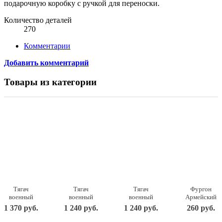
подарочную коробку с ручкой для переноски.
Количество деталей
270
Комментарии
Добавить комментарий
Товары из категории
Тягач
Тягач
Тягач
Фургон
военный
военный
военный
Армейский
Щит с
Щит с
Щит с
22,5х11,5х15
1 370 руб.
1 240 руб.
1 240 руб.
260 руб.
вертолетом
танком
кунгом
238
56х25х26,5
56х21х21,5
57,5х25х21,5
Нордпласт