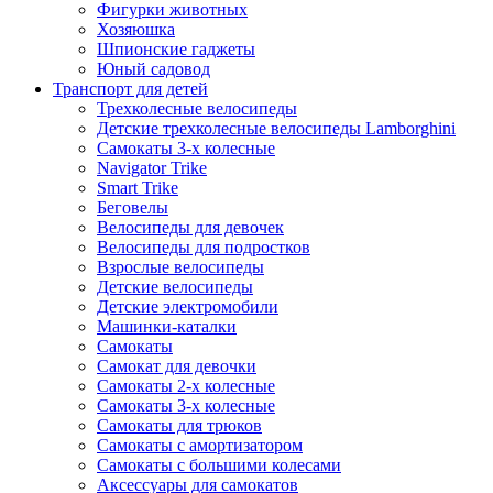
Фигурки животных
Хозяюшка
Шпионские гаджеты
Юный садовод
Транспорт для детей
Трехколесные велосипеды
Детские трехколесные велосипеды Lamborghini
Самокаты 3-х колесные
Navigator Trike
Smart Trike
Беговелы
Велосипеды для девочек
Велосипеды для подростков
Взрослые велосипеды
Детские велосипеды
Детские электромобили
Машинки-каталки
Самокаты
Самокат для девочки
Самокаты 2-х колесные
Самокаты 3-х колесные
Самокаты для трюков
Самокаты с амортизатором
Самокаты с большими колесами
Аксессуары для самокатов