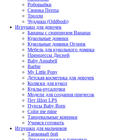
Роборыбки
Свинка Пеппа
Тролли
Чуддики (Oddbods)
Игрушки для девочек
Бананы с сюрпризом Bananas
Кукольные домики
Кукольные домики Огонек
Мебель для кукольного домика
Принцессы Дисней
Baby Annabell
Barbie
My Little Pony
Детская косметика для девочек
Коляски для кукол
Куклы-русалочки
Модели для создания причесок
Пет Шоп LPS
Пупсы Baby Born
Сolor me mine
Танцевальные коврики
Учимся готовить
Игрушки для мальчиков
Танковый бой
Детские гаражи и парковки