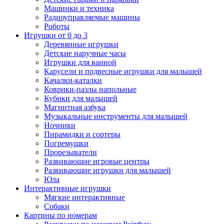
Машинки и техника
Радиоуправляемые машины
Роботы
Игрушки от 0 до 3
Деревянные игрушки
Детские наручные часы
Игрушки для ванной
Карусели и подвесные игрушки для малышей
Качалки-каталки
Коврики-пазлы напольные
Кубики для малышей
Магнитная азбука
Музыкальные инструменты для малышей
Ночники
Пирамидки и сортеры
Погремушки
Прорезыватели
Развивающие игровые центры
Развивающие игрушки для малышей
Юла
Интерактивные игрушки
Мягкие интерактивные
Собаки
Картины по номерам