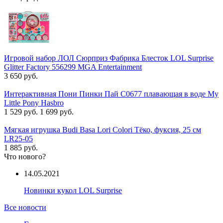
Игровой набор ЛОЛ Сюрприз Фабрика Блесток LOL Surprise
Glitter Factory 556299 MGA Entertainment
3 650 руб.
Интерактивная Пони Пинки Пай C0677 плавающая в воде My
Little Pony Hasbro
1 529 руб.
1 699 руб.
Мягкая игрушка Budi Basa Lori Colori Тёко, фуксия, 25 см
LR25-05
1 885 руб.
Что нового?
14.05.2021
Новинки кукол LOL Surprise
Все новости