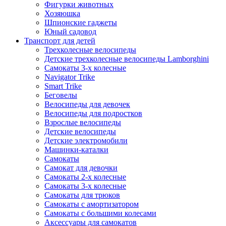
Фигурки животных
Хозяюшка
Шпионские гаджеты
Юный садовод
Транспорт для детей
Трехколесные велосипеды
Детские трехколесные велосипеды Lamborghini
Самокаты 3-х колесные
Navigator Trike
Smart Trike
Беговелы
Велосипеды для девочек
Велосипеды для подростков
Взрослые велосипеды
Детские велосипеды
Детские электромобили
Машинки-каталки
Самокаты
Самокат для девочки
Самокаты 2-х колесные
Самокаты 3-х колесные
Самокаты для трюков
Самокаты с амортизатором
Самокаты с большими колесами
Аксессуары для самокатов