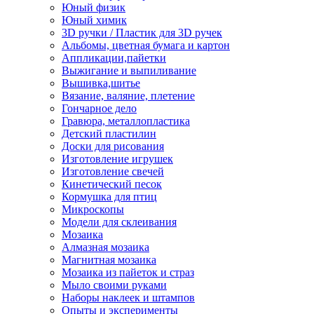
Юный физик
Юный химик
3D ручки / Пластик для 3D ручек
Альбомы, цветная бумага и картон
Аппликации,пайетки
Выжигание и выпиливание
Вышивка,шитье
Вязание, валяние, плетение
Гончарное дело
Гравюра, металлопластика
Детский пластилин
Доски для рисования
Изготовление игрушек
Изготовление свечей
Кинетический песок
Кормушка для птиц
Микроскопы
Модели для склеивания
Мозаика
Алмазная мозаика
Магнитная мозаика
Мозаика из пайеток и страз
Мыло своими руками
Наборы наклеек и штампов
Опыты и эксперименты