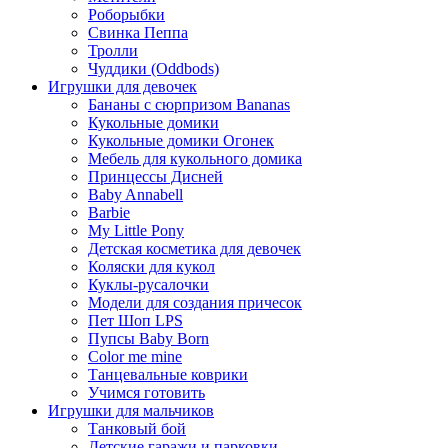
Роборыбки
Свинка Пеппа
Тролли
Чуддики (Oddbods)
Игрушки для девочек
Бананы с сюрпризом Bananas
Кукольные домики
Кукольные домики Огонек
Мебель для кукольного домика
Принцессы Дисней
Baby Annabell
Barbie
My Little Pony
Детская косметика для девочек
Коляски для кукол
Куклы-русалочки
Модели для создания причесок
Пет Шоп LPS
Пупсы Baby Born
Сolor me mine
Танцевальные коврики
Учимся готовить
Игрушки для мальчиков
Танковый бой
Детские гаражи и парковки