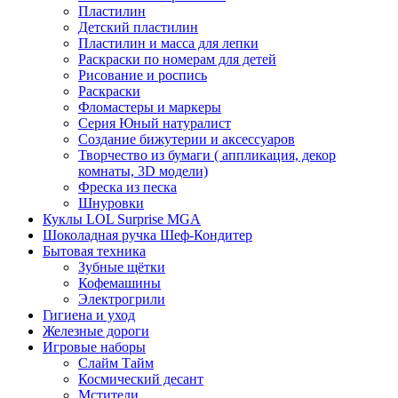
Пластилин
Детский пластилин
Пластилин и масса для лепки
Раскраски по номерам для детей
Рисование и роспись
Раскраски
Фломастеры и маркеры
Серия Юный натуралист
Создание бижутерии и аксессуаров
Творчество из бумаги ( аппликация, декор
комнаты, 3D модели)
Фреска из песка
Шнуровки
Куклы LOL Surprise MGA
Шоколадная ручка Шеф-Кондитер
Бытовая техника
Зубные щётки
Кофемашины
Электрогрили
Гигиена и уход
Железные дороги
Игровые наборы
Слайм Тайм
Космический десант
Мстители