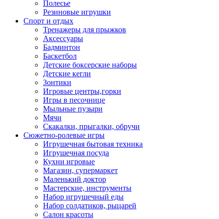
Полесье
Резиновые игрушки
Спорт и отдых
Тренажеры для прыжков
Аксессуары
Бадминтон
Баскетбол
Детские боксерские наборы
Детские кегли
Зонтики
Игровые центры,горки
Игры в песочнице
Мыльные пузыри
Мячи
Скакалки, прыгалки, обручи
Сюжетно-ролевые игры
Игрушечная бытовая техника
Игрушечная посуда
Кухни игровые
Магазин, супермаркет
Маленький доктор
Мастерские, инструменты
Набор игрушечный еды
Набор солдатиков, рыцарей
Салон красоты