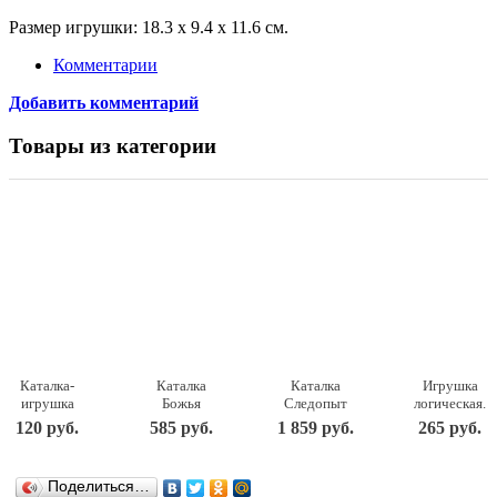
Размер игрушки: 18.3 x 9.4 x 11.6 см.
Комментарии
Добавить комментарий
Товары из категории
Каталка-
Каталка
Каталка
Игрушка
игрушка
Божья
Следопыт
логическая.
Junfa toys
коровка
431017
Каталка на
120 руб.
585 руб.
1 859 руб.
265 руб.
Колесо
7888
шнурке
(866)
Полесье
БОЖЬЯ
КОРОВКА
Поделиться…
Рыжий кот