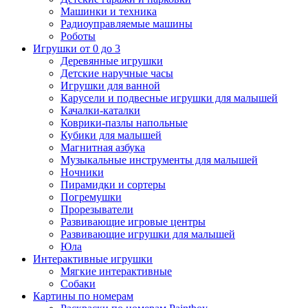
Машинки и техника
Радиоуправляемые машины
Роботы
Игрушки от 0 до 3
Деревянные игрушки
Детские наручные часы
Игрушки для ванной
Карусели и подвесные игрушки для малышей
Качалки-каталки
Коврики-пазлы напольные
Кубики для малышей
Магнитная азбука
Музыкальные инструменты для малышей
Ночники
Пирамидки и сортеры
Погремушки
Прорезыватели
Развивающие игровые центры
Развивающие игрушки для малышей
Юла
Интерактивные игрушки
Мягкие интерактивные
Собаки
Картины по номерам