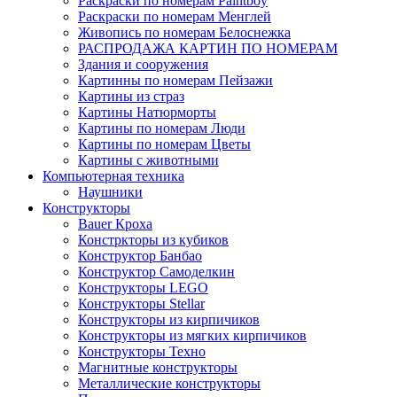
Раскраски по номерам Paintboy
Раскраски по номерам Менглей
Живопись по номерам Белоснежка
РАСПРОДАЖА КАРТИН ПО НОМЕРАМ
Здания и сооружения
Картинны по номерам Пейзажи
Картины из страз
Картины Натюрморты
Картины по номерам Люди
Картины по номерам Цветы
Картины с животными
Компьютерная техника
Наушники
Конструкторы
Bauer Кроха
Констркторы из кубиков
Конструктор Банбао
Конструктор Самоделкин
Конструкторы LEGO
Конструкторы Stellar
Конструкторы из кирпичиков
Конструкторы из мягких кирпичиков
Конструкторы Техно
Магнитные конструкторы
Металлические конструкторы