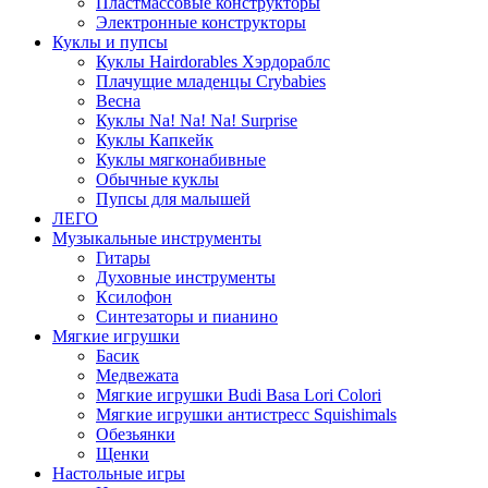
Пластмассовые конструкторы
Электронные конструкторы
Куклы и пупсы
Куклы Hairdorables Хэрдораблс
Плачущие младенцы Crybabies
Весна
Куклы Na! Na! Na! Surprise
Куклы Капкейк
Куклы мягконабивные
Обычные куклы
Пупсы для малышей
ЛЕГО
Музыкальные инструменты
Гитары
Духовные инструменты
Ксилофон
Синтезаторы и пианино
Мягкие игрушки
Басик
Медвежата
Мягкие игрушки Budi Basa Lori Colori
Мягкие игрушки антистресс Squishimals
Обезьянки
Щенки
Настольные игры