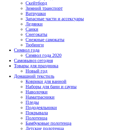
Скейтборд
Зимний транспорт
Ватрушки
Запасные части и ассексуары
Ледянки
Санки
Снегокаты
Снежные самокаты
Тюбинги
Символ года
Символ года 2020
Самовывоз сегодня
Товары для праздника
Новый год
Домашний текстиль
Коврики для ванной
Наборы для бани и сауны
Наволочки
Наматрасники
Пледы
Пододеяльники
Покрывала
Полотенца
Бамбуковые полотенца
Детские полотенца