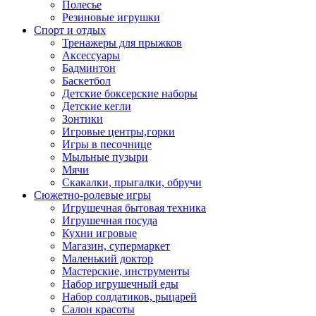
Полесье
Резиновые игрушки
Спорт и отдых
Тренажеры для прыжков
Аксессуары
Бадминтон
Баскетбол
Детские боксерские наборы
Детские кегли
Зонтики
Игровые центры,горки
Игры в песочнице
Мыльные пузыри
Мячи
Скакалки, прыгалки, обручи
Сюжетно-ролевые игры
Игрушечная бытовая техника
Игрушечная посуда
Кухни игровые
Магазин, супермаркет
Маленький доктор
Мастерские, инструменты
Набор игрушечный еды
Набор солдатиков, рыцарей
Салон красоты