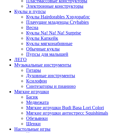
Пластмассовые конструкторы
Электронные конструкторы
Куклы и пупсы
Куклы Hairdorables Хэрдораблс
Плачущие младенцы Crybabies
Весна
Куклы Na! Na! Na! Surprise
Куклы Капкейк
Куклы мягконабивные
Обычные куклы
Пупсы для малышей
ЛЕГО
Музыкальные инструменты
Гитары
Духовные инструменты
Ксилофон
Синтезаторы и пианино
Мягкие игрушки
Басик
Медвежата
Мягкие игрушки Budi Basa Lori Colori
Мягкие игрушки антистресс Squishimals
Обезьянки
Щенки
Настольные игры