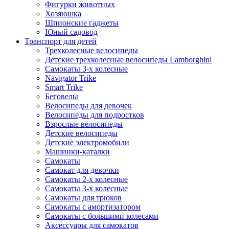
Фигурки животных
Хозяюшка
Шпионские гаджеты
Юный садовод
Транспорт для детей
Трехколесные велосипеды
Детские трехколесные велосипеды Lamborghini
Самокаты 3-х колесные
Navigator Trike
Smart Trike
Беговелы
Велосипеды для девочек
Велосипеды для подростков
Взрослые велосипеды
Детские велосипеды
Детские электромобили
Машинки-каталки
Самокаты
Самокат для девочки
Самокаты 2-х колесные
Самокаты 3-х колесные
Самокаты для трюков
Самокаты с амортизатором
Самокаты с большими колесами
Аксессуары для самокатов