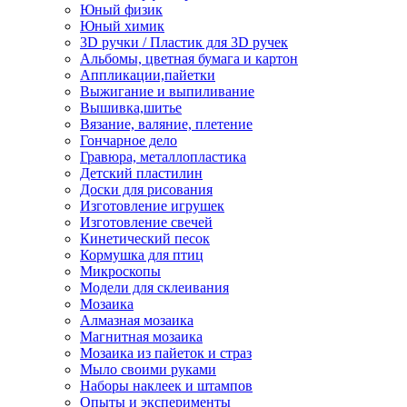
Юный физик
Юный химик
3D ручки / Пластик для 3D ручек
Альбомы, цветная бумага и картон
Аппликации,пайетки
Выжигание и выпиливание
Вышивка,шитье
Вязание, валяние, плетение
Гончарное дело
Гравюра, металлопластика
Детский пластилин
Доски для рисования
Изготовление игрушек
Изготовление свечей
Кинетический песок
Кормушка для птиц
Микроскопы
Модели для склеивания
Мозаика
Алмазная мозаика
Магнитная мозаика
Мозаика из пайеток и страз
Мыло своими руками
Наборы наклеек и штампов
Опыты и эксперименты