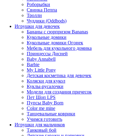
Роборыбки
Свинка Пеппа
Тролли
Чуддики (Oddbods)
Игрушки для девочек
Бананы с сюрпризом Bananas
Кукольные домики
Кукольные домики Огонек
Мебель для кукольного домика
Принцессы Дисней
Baby Annabell
Barbie
My Little Pony
Детская косметика для девочек
Коляски для кукол
Куклы-русалочки
Модели для создания причесок
Пет Шоп LPS
Пупсы Baby Born
Сolor me mine
Танцевальные коврики
Учимся готовить
Игрушки для мальчиков
Танковый бой
Детские гаражи и парковки