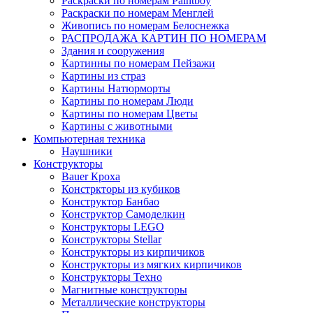
Раскраски по номерам Paintboy
Раскраски по номерам Менглей
Живопись по номерам Белоснежка
РАСПРОДАЖА КАРТИН ПО НОМЕРАМ
Здания и сооружения
Картинны по номерам Пейзажи
Картины из страз
Картины Натюрморты
Картины по номерам Люди
Картины по номерам Цветы
Картины с животными
Компьютерная техника
Наушники
Конструкторы
Bauer Кроха
Констркторы из кубиков
Конструктор Банбао
Конструктор Самоделкин
Конструкторы LEGO
Конструкторы Stellar
Конструкторы из кирпичиков
Конструкторы из мягких кирпичиков
Конструкторы Техно
Магнитные конструкторы
Металлические конструкторы