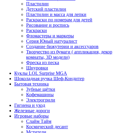
Пластилин
Детский пластилин
Пластилин и масса для лепки
Раскраски по номерам для детей
Рисование и роспись
Раскраски
Фломастеры и маркеры
Серия Юный натуралист
Создание бижутерии и аксессуаров
Творчество из бумаги ( аппликация, декор
комнаты, 3D модели)
Фреска из песка
Шнуровки
Куклы LOL Surprise MGA
Шоколадная ручка Шеф-Кондитер
Бытовая техника
Зубные щётки
Кофемашины
Электрогрили
Гигиена и уход
Железные дороги
Игровые наборы
Слайм Тайм
Космический десант
Мстители