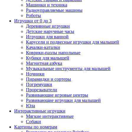
Машинки и техника
Радиоуправляемые машины
Роботы
Игрушки от 0 до 3
Деревянные игрушки
Детские наручные часы
Игрушки для ванной
Карусели и подвесные игрушки для малышей
Качалки-каталки
Коврики-пазлы напольные
Кубики для малышей
Магнитная азбука
Музыкальные инструменты для малышей
Ночники
Пирамидки и сортеры
Погремушки
Прорезыватели
Развивающие игровые центры
Развивающие игрушки для малышей
Юла
Интерактивные игрушки
Мягкие интерактивные
Собаки
Картины по номерам