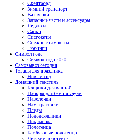
Скейтборд
Зимний транспорт
Ватрушки
Запасные части и ассексуары
Ледянки
Санки
Снегокаты
Снежные самокаты
Тюбинги
Символ года
Символ года 2020
Самовывоз сегодня
Товары для праздника
Новый год
Домашний текстиль
Коврики для ванной
Наборы для бани и сауны
Наволочки
Наматрасники
Пледы
Пододеяльники
Покрывала
Полотенца
Бамбуковые полотенца
Детские полотенца