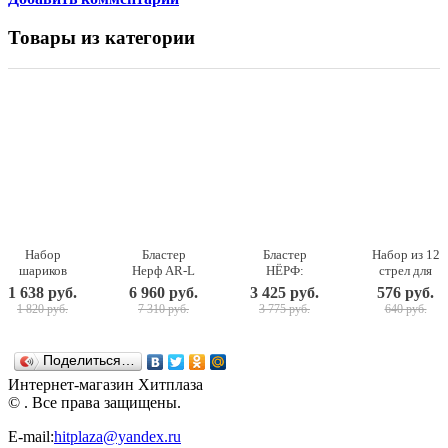
Товары из категории
Набор
Бластер
Бластер
Набор из 12
шариков
Нерф AR-L
НЁРФ:
стрел для
Nerf Rival,
Фортнайт
Зомби
бластера
1 638 руб.
6 960 руб.
3 425 руб.
576 руб.
25 штук
Скар Nerf
страйк -
Нёрф Зомби
1 820 руб.
7 310 руб.
3 775 руб.
640 руб.
Fortnite
Реврипер
Страйк
E6158
NERF
NERF
Hasbro
Поделиться…
Интернет-магазин Хитплаза
© . Все права защищены.
E-mail:
hitplaza@yandex.ru