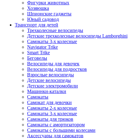
Фигурки животных
Хозяюшка
Шпионские гаджеты
Юный садовод
Транспорт для детей
Трехколесные велосипеды
Детские трехколесные велосипеды Lamborghini
Самокаты 3-х колесные
Navigator Trike
Smart Trike
Беговелы
Велосипеды для девочек
Велосипеды для подростков
Взрослые велосипеды
Детские велосипеды
Детские электромобили
Машинки-каталки
Самокаты
Самокат для девочки
Самокаты 2-х колесные
Самокаты 3-х колесные
Самокаты для трюков
Самокаты с амортизатором
Самокаты с большими колесами
Аксессуары для самокатов