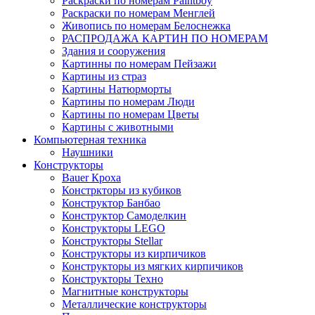
Раскраски по номерам Paintboy
Раскраски по номерам Менглей
Живопись по номерам Белоснежка
РАСПРОДАЖА КАРТИН ПО НОМЕРАМ
Здания и сооружения
Картинны по номерам Пейзажи
Картины из страз
Картины Натюрморты
Картины по номерам Люди
Картины по номерам Цветы
Картины с животными
Компьютерная техника
Наушники
Конструкторы
Bauer Кроха
Констркторы из кубиков
Конструктор Банбао
Конструктор Самоделкин
Конструкторы LEGO
Конструкторы Stellar
Конструкторы из кирпичиков
Конструкторы из мягких кирпичиков
Конструкторы Техно
Магнитные конструкторы
Металлические конструкторы