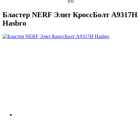
(0)
Бластер NERF Элит КроссБолт A9317H
Hasbro