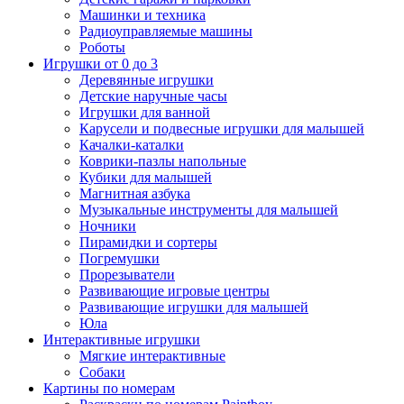
Машинки и техника
Радиоуправляемые машины
Роботы
Игрушки от 0 до 3
Деревянные игрушки
Детские наручные часы
Игрушки для ванной
Карусели и подвесные игрушки для малышей
Качалки-каталки
Коврики-пазлы напольные
Кубики для малышей
Магнитная азбука
Музыкальные инструменты для малышей
Ночники
Пирамидки и сортеры
Погремушки
Прорезыватели
Развивающие игровые центры
Развивающие игрушки для малышей
Юла
Интерактивные игрушки
Мягкие интерактивные
Собаки
Картины по номерам