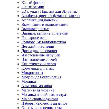
Юный физик
Юный химик
3D ручки / Пластик для 3D ручек
Альбомы, цветная бумага и картон
Аппликации,пайетки
Выжигание и выпиливание
Вышивка,шитье
Вязание, валяние, плетение
Гончарное дело
Гравюра, металлопластика
Детский пластилин
Доски для рисования
Изготовление игрушек
Изготовление свечей
Кинетический песок
Кормушка для птиц
Микроскопы
Модели для склеивания
Мозаика
Алмазная мозаика
Магнитная мозаика
Мозаика из пайеток и страз
Мыло своими руками
Наборы наклеек и штампов
Опыты и эксперименты