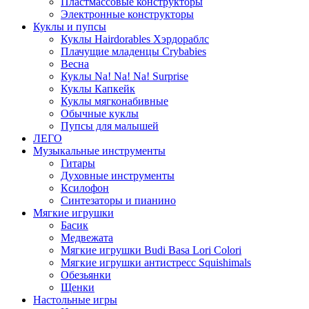
Пластмассовые конструкторы
Электронные конструкторы
Куклы и пупсы
Куклы Hairdorables Хэрдораблс
Плачущие младенцы Crybabies
Весна
Куклы Na! Na! Na! Surprise
Куклы Капкейк
Куклы мягконабивные
Обычные куклы
Пупсы для малышей
ЛЕГО
Музыкальные инструменты
Гитары
Духовные инструменты
Ксилофон
Синтезаторы и пианино
Мягкие игрушки
Басик
Медвежата
Мягкие игрушки Budi Basa Lori Colori
Мягкие игрушки антистресс Squishimals
Обезьянки
Щенки
Настольные игры