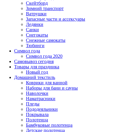
Скейтборд
Зимний транспорт
Ватрушки
Запасные части и ассексуары
Ледянки
Санки
Снегокаты
Снежные самокаты
Тюбинги
Символ года
Символ года 2020
Самовывоз сегодня
Товары для праздника
Новый год
Домашний текстиль
Коврики для ванной
Наборы для бани и сауны
Наволочки
Наматрасники
Пледы
Пододеяльники
Покрывала
Полотенца
Бамбуковые полотенца
Детские полотенца