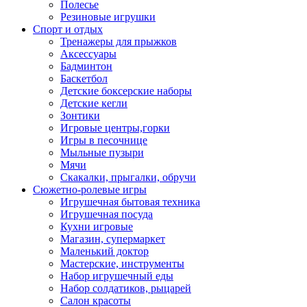
Полесье
Резиновые игрушки
Спорт и отдых
Тренажеры для прыжков
Аксессуары
Бадминтон
Баскетбол
Детские боксерские наборы
Детские кегли
Зонтики
Игровые центры,горки
Игры в песочнице
Мыльные пузыри
Мячи
Скакалки, прыгалки, обручи
Сюжетно-ролевые игры
Игрушечная бытовая техника
Игрушечная посуда
Кухни игровые
Магазин, супермаркет
Маленький доктор
Мастерские, инструменты
Набор игрушечный еды
Набор солдатиков, рыцарей
Салон красоты