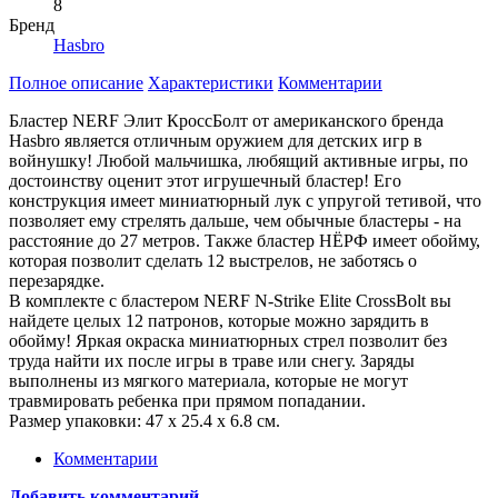
8
Бренд
Hasbro
Полное описание
Характеристики
Комментарии
Бластер NERF Элит КроссБолт от американского бренда
Hasbro является отличным оружием для детских игр в
войнушку! Любой мальчишка, любящий активные игры, по
достоинству оценит этот игрушечный бластер! Его
конструкция имеет миниатюрный лук с упругой тетивой, что
позволяет ему стрелять дальше, чем обычные бластеры - на
расстояние до 27 метров. Также бластер НЁРФ имеет обойму,
которая позволит сделать 12 выстрелов, не заботясь о
перезарядке.
В комплекте с бластером NERF N-Strike Elite CrossBolt вы
найдете целых 12 патронов, которые можно зарядить в
обойму! Яркая окраска миниатюрных стрел позволит без
труда найти их после игры в траве или снегу. Заряды
выполнены из мягкого материала, которые не могут
травмировать ребенка при прямом попадании.
Размер упаковки: 47 х 25.4 х 6.8 см.
Комментарии
Добавить комментарий