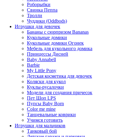
Роборыбки
Свинка Пеппа
Тролли
Чуддики (Oddbods)
Игрушки для девочек
Бананы с сюрпризом Bananas
Кукольные домики
Кукольные домики Огонек
Мебель для кукольного домика
Принцессы Дисней
Baby Annabell
Barbie
My Little Pony
Детская косметика для девочек
Коляски для кукол
Куклы-русалочки
Модели для создания причесок
Пет Шоп LPS
Пупсы Baby Born
Сolor me mine
Танцевальные коврики
Учимся готовить
Игрушки для мальчиков
Танковый бой
Детские гаражи и парковки