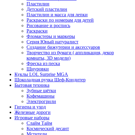
Пластилин
Детский пластилин
Пластилин и масса для лепки
Раскраски по номерам для детей
Рисование и роспись
Раскраски
Фломастеры и маркеры
Серия Юный натуралист
Создание бижутерии и аксессуаров
Творчество из бумаги ( аппликация, декор
комнаты, 3D модели)
Фреска из песка
Шнуровки
Куклы LOL Surprise MGA
Шоколадная ручка Шеф-Кондитер
Бытовая техника
Зубные щётки
Кофемашины
Электрогрили
Гигиена и уход
Железные дороги
Игровые наборы
Слайм Тайм
Космический десант
Мстители